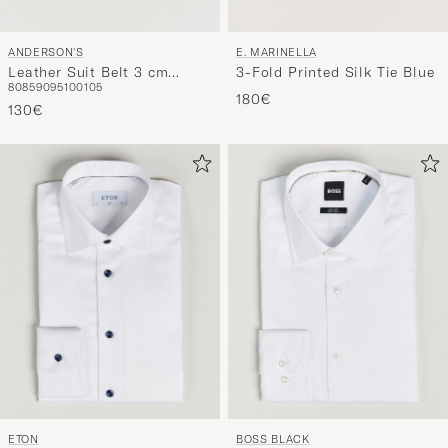
ANDERSON'S
E. MARINELLA
Leather Suit Belt 3 cm
3-Fold Printed Silk Tie Blue
80
85
90
95
100
105
Black
180€
130€
ETON
BOSS BLACK