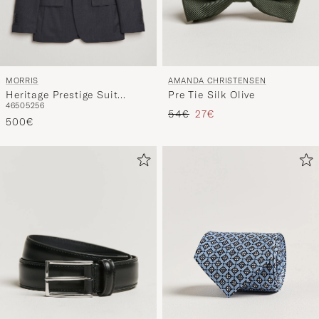
MORRIS
AMANDA CHRISTENSEN
Heritage Prestige Suit
Pre Tie Silk Olive
46
50
52
56
Jacket Grey
Regulärer Preis
Reduzierter Preis
54€
27€
500€