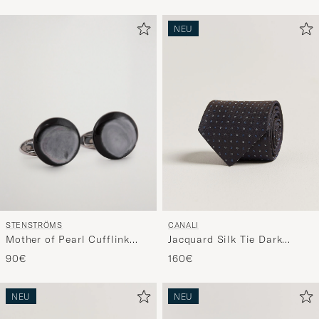
NEU
STENSTRÖMS
CANALI
Mother of Pearl Cufflink
Jacquard Silk Tie Dark
Grey
Brown
90€
160€
NEU
NEU