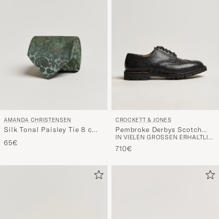
AMANDA CHRISTENSEN
CROCKETT & JONES
Silk Tonal Paisley Tie 8 cm
Pembroke Derbys Scotch
IN VIELEN GRÖSSEN ERHÄLTLICH
Olive
Grain Vibram Black Calf
65€
710€