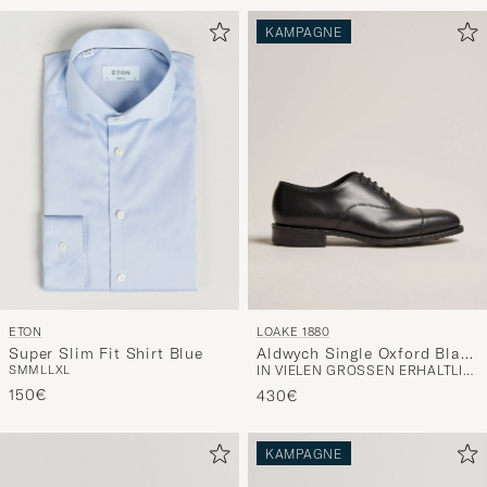
KAMPAGNE
ETON
LOAKE 1880
Super Slim Fit Shirt Blue
Aldwych Single Oxford Black
S
M
M
L
L
XL
IN VIELEN GRÖSSEN ERHÄLTLICH
Calf
150€
430€
KAMPAGNE