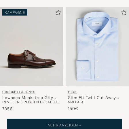
KAMPAGNE
CROCKETT & JONES
ETON
Lowndes Monkstrap City
Slim Fit Twill Cut Away
IN VIELEN GRÖSSEN ERHÄLTLICH
S
M
L
L
XL
XL
Sole Dark Brown Calf
Shirt Light Blue
150€
735€
MEHR ANZEIGEN +