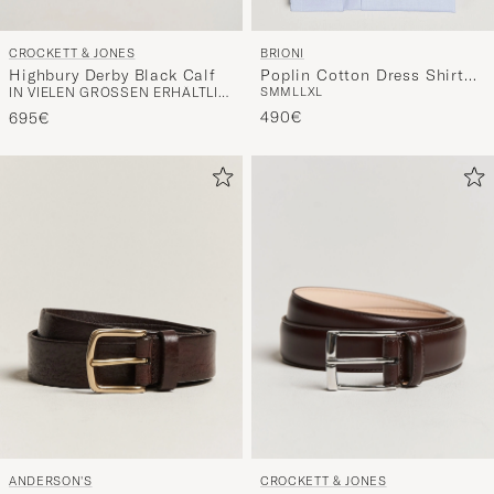
CROCKETT & JONES
BRIONI
Highbury Derby Black Calf
Poplin Cotton Dress Shirt
IN VIELEN GRÖSSEN ERHÄLTLICH
S
M
M
L
L
XL
Light Blue
490€
695€
ANDERSON'S
CROCKETT & JONES