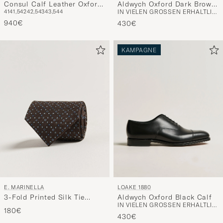
Consul Calf Leather Oxford
Aldwych Oxford Dark Brown
41
41,5
42
42,5
43
43,5
44
IN VIELEN GRÖSSEN ERHÄLTLICH
Ebony
Calf
940€
430€
KAMPAGNE
LOAKE 1880
E. MARINELLA
Aldwych Oxford Black Calf
3-Fold Printed Silk Tie
IN VIELEN GRÖSSEN ERHÄLTLICH
Brown
180€
430€