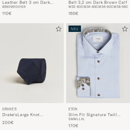
Leather Belt 3 cm Dark
Belt 3,2 cm Dark Brown Calf
85
90
95
100
105
W32-80CM
34-85CM
36-90CM
38-95C
Brown
110€
165€
NEU
DRAKE'S
ETON
Drake'sLarge Knot
Slim Fit Signature Twill
S
M
M
L
L
XL
Handrolled Grenadine Silk
Contrast Shirt Light Blue
200€
TieNavy
170€