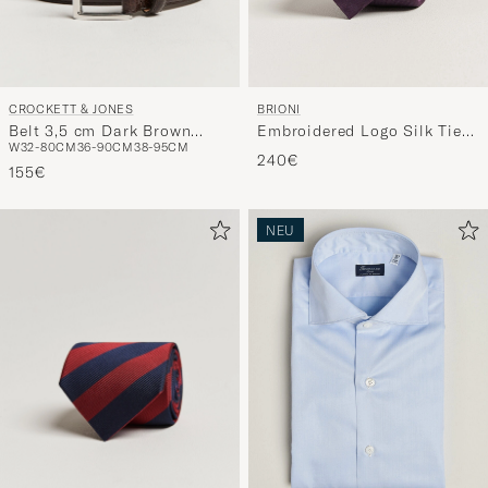
CROCKETT & JONES
BRIONI
Belt 3,5 cm Dark Brown
Embroidered Logo Silk Tie
W32-80CM
36-90CM
38-95CM
Grained Calf
Burgundy
240€
155€
NEU