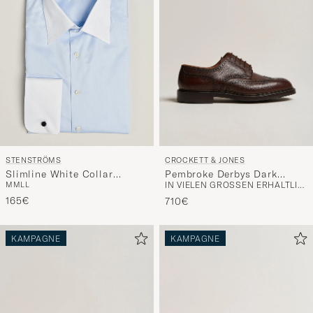
CROCKETT & JONES
STENSTRÖMS
Pembroke Derbys Dark
Slimline White Collar
IN VIELEN GRÖSSEN ERHÄLTLICH
M
M
L
L
Brown Grained Calf
Whinchester Shirt Blue
165€
710€
KAMPAGNE
KAMPAGNE