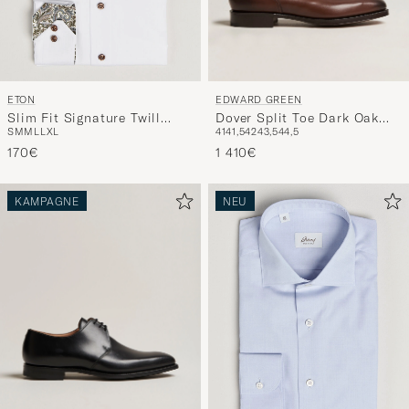
EDWARD GREEN
ETON
Dover Split Toe Dark Oak
Slim Fit Signature Twill
41
41,5
42
43,5
44,5
S
M
M
L
L
XL
Calf
Contrast Shirt White
1 410€
170€
KAMPAGNE
NEU