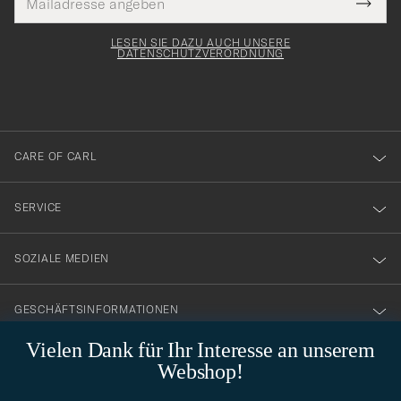
Tack
lichtfeld
Mail
Submi
Adresse
för
Newsl
Form
LESEN SIE DAZU AUCH UNSERE
att
DATENSCHUTZVERORDNUNG
du
anmälde
dig
till
CARE OF CARL
vårt
nyhetsbrev!
SERVICE
SOZIALE MEDIEN
GESCHÄFTSINFORMATIONEN
Vielen Dank für Ihr Interesse an unserem
Webshop!
STILBERATUNG