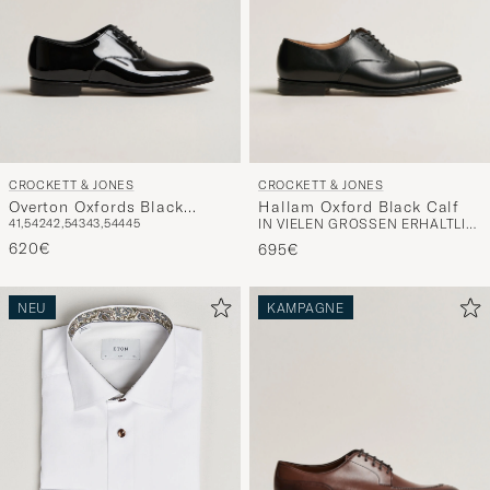
CROCKETT & JONES
CROCKETT & JONES
Overton Oxfords Black
Hallam Oxford Black Calf
41,5
42
42,5
43
43,5
44
45
IN VIELEN GRÖSSEN ERHÄLTLICH
Patent
620€
695€
NEU
KAMPAGNE