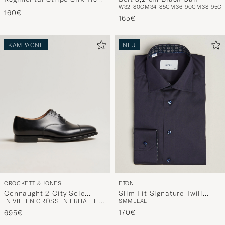
W32-80CM
34-85CM
36-90CM
38-95C
Brown
160€
165€
KAMPAGNE
NEU
CROCKETT & JONES
ETON
Connaught 2 City Sole
Slim Fit Signature Twill
IN VIELEN GRÖSSEN ERHÄLTLICH
S
M
M
L
L
XL
Black Calf
Contrast Shirt Navy Blue
170€
695€