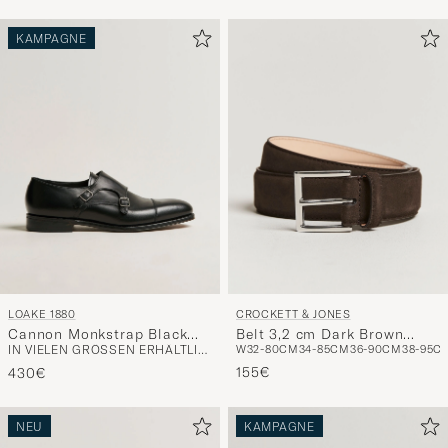
KAMPAGNE
LOAKE 1880
CROCKETT & JONES
Cannon Monkstrap Black
Belt 3,2 cm Dark Brown
IN VIELEN GRÖSSEN ERHÄLTLICH
W32-80CM
34-85CM
36-90CM
38-95C
Calf
Suede
155€
430€
NEU
KAMPAGNE