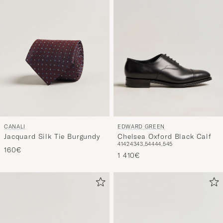
EDWARD GREEN
CANALI
Chelsea Oxford Black Calf
Jacquard Silk Tie Burgundy
41
42
43
43,5
44
44,5
45
160€
1 410€