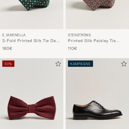
E. MARINELLA
STENSTRÖMS
3-Fold Printed Silk Tie Dark
Printed Silk Paisley Tie
Green
7,5cm Rust
180€
110€
50%
KAMPAGNE