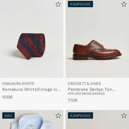
Ihrem
KAMPAGNE
Stil
entspricht
CROCKETT & JONES
KAMAKURA SHIRTS
Pembroke Derbys Tan
Kamakura ShirtsVintage Ivy
41
41,5
42,5
43
43,5
44
44,5
Grained Calf
Regimental Stripe Silk
100€
710€
TieNavy/Burgundy
NEU
KAMPAGNE