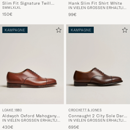
Slim Fit Signature Twill
Hank Slim Fit Shirt White
S
M
M
L
XL
XL
IN VIELEN GRÖSSEN ERHÄLTLICH
Shirt White
150€
99€
KAMPAGNE
KAMPAGNE
LOAKE 1880
CROCKETT & JONES
Aldwych Oxford Mahogany
Connaught 2 City Sole Dark
IN VIELEN GRÖSSEN ERHÄLTLICH
IN VIELEN GRÖSSEN ERHÄLTLICH
Burnished Calf
Brown Calf
430€
695€