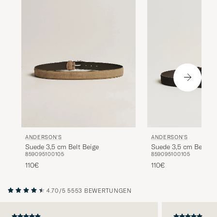
ANDERSON'S
ANDERSON'S
Suede 3,5 cm Belt Beige
Suede 3,5 cm Belt D
85
90
95
100
105
85
90
95
100
105
110€
110€
4.70/5
5553 BEWERTUNGEN