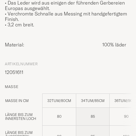
• Das Leder wird aus einigen der führenden Gerbereien
Europas ausgewählt.
• Verchromte Schnalle aus Messing mit handgefertigtem
Finish.
• 3,2 cm breit.
Material:
100% läder
ARTIKELNUMMER
12051611
MASSE
MASSE IN CM
32TUM/80CM
34TUM/85CM
36TUM/90C
LÄNGE BIS ZUM
80
85
90
INNERSTEN LOCH
LÄNGE BIS ZUM