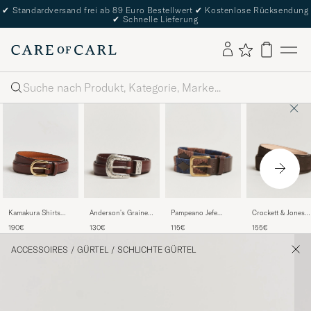
✔
Standardversand frei ab 89 Euro Bestellwert
✔
Kostenlose Rücksendung
✔
Schnelle Lieferung
Suche
Anderson's Grained
Pampeano Jefe
Crockett & Jones
Kamakura Shirts
Western Leather
Hand Stitched
Belt 3,2 cm Dark
Vintage Ivy
130€
115€
155€
190€
Belt 2,5 cm Brown
Classic Leather Belt
Brown Suede
Horseshoe Buckle
3,5cm Brown/Blue
Belt Brown
ACCESSOIRES
/
GÜRTEL
/
SCHLICHTE GÜRTEL