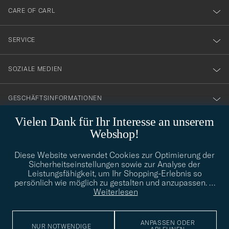
till
CARE OF CARL
vårt
nyhetsbrev!
SERVICE
SOZIALE MEDIEN
GESCHÄFTSINFORMATIONEN
Vielen Dank für Ihr Interesse an unserem
Webshop!
STILBERATUNG
Diese Website verwendet Cookies zur Optimierung der
Benötigen Sie Hilfe bei der Suche nach Ihrem persönlichen Stil?
Sicherheitseinstellungen sowie zur Analyse der
Wenden Sie sich an uns, wir helfen Ihnen gerne weiter!
Leistungsfähigkeit, um Ihr Shopping-Erlebnis so
persönlich wie möglich zu gestalten und anzupassen.
…
info@careofcarl.de
STILBERATUNG
Weiterlesen
ANPASSEN ODER
NUR NOTWENDIGE