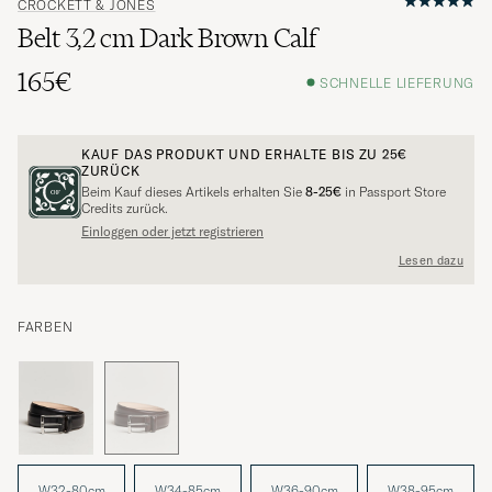
CROCKETT & JONES
Belt 3,2 cm Dark Brown Calf
165€
SCHNELLE LIEFERUNG
KAUF DAS PRODUKT UND ERHALTE BIS ZU
25€
ZURÜCK
Beim Kauf dieses Artikels erhalten Sie
8-25€
in Passport Store
Credits zurück.
Einloggen oder jetzt registrieren
Lesen dazu
FARBEN
W32-80cm
W34-85cm
W36-90cm
W38-95cm