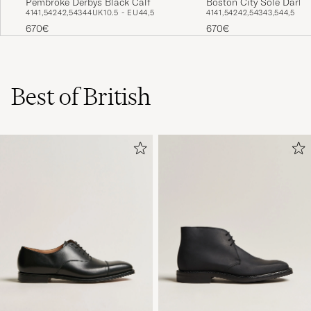
Pembroke Derbys Black Calf
Boston City Sole Dark 
41
41,5
42
42,5
43
44
UK10.5 - EU44,5
41
41,5
42
42,5
43
43,5
44,5
670€
670€
Best of British