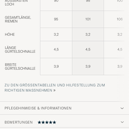
ÄUSSERSTEN L
90
95
100
OCH
GESAMTLÄNGE,
95
101
106
RIEMEN
HÖHE
3,2
3,2
3,2
LÄNGE
4,5
4,5
4,5
GÜRTELSCHNALLE
BREITE
3,9
3,9
3,9
GÜRTELSCHNALLE
ZU DEN GRÖSSENTABELLEN UND HILFESTELLUNG ZUM R
»
ICHTIGEN MASSNEHMEN
PFLEGEHINWEISE & INFORMATIONEN
BEWERTUNGEN