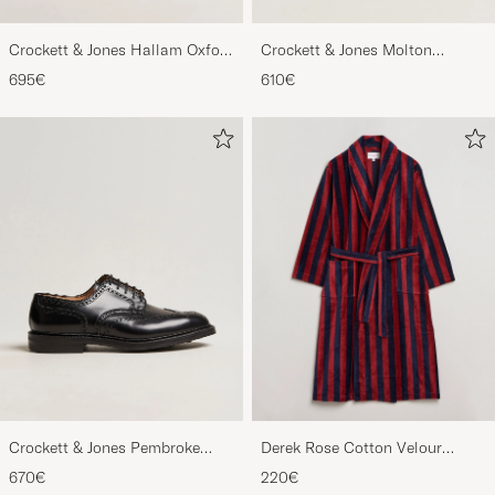
Crockett & Jones Hallam Oxford
Crockett & Jones Molton
Black Calf
Chukka Black Rough-Out Suede
695€
610€
Crockett & Jones Pembroke
Derek Rose Cotton Velour
Derbys Black Calf
Striped Gown Red/Blue
670€
220€