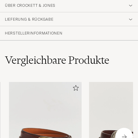
ÜBER CROCKETT & JONES
Ein exzellenter, klassischer Herrengürtel
Perfekt!
LIEFERUNG & RÜCKGABE
MARTIN Q
GEKAUFT AM AUF CAREOFCARL.DE
HERSTELLERINFORMATIONEN
Mein Sohn hat diesen Gürtel zu Weihnachten
Vergleichbare
Produkte
bekommen und ist mit der Qualität und dem
Aussehen sehr zufrieden. Die Abwicklung
eines Umtausches, wegen einer anderen
Größe, hat reibungslos geklappt. Ich kann
Crockett &amp Jones nur empfehlen.
GERLINDE G
GEKAUFT AM AUF CAREOFCARL.DE