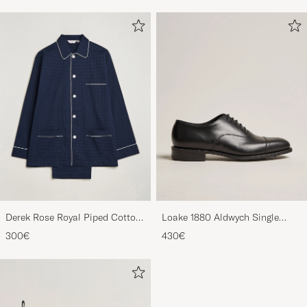
Derek Rose Royal Piped Cotton
Loake 1880 Aldwych Single
Pyjama Set Navy
Oxford Black Calf
300€
430€