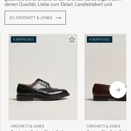
denen Qualität, Liebe zum Detail, Langlebigkeit und
Komfort stets im Mittelpunkt standen. Ein Vermächtnis,
das die gegenwärtige Generation von Jones mit Stolz
ZU CROCKETT & JONES
verwaltet.
KAMPAGNE
KAMPAGNE
CROCKETT & JONES
CROCKETT & JONES