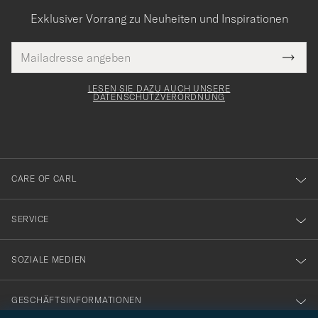
Exklusiver Vorrang zu Neuheiten und Inspirationen
E-
Tack
lichtfeld
Mail
Submi
Adresse
för
Newsl
Form
LESEN SIE DAZU AUCH UNSERE
att
DATENSCHUTZVERORDNUNG
du
anmälde
dig
till
CARE OF CARL
vårt
nyhetsbrev!
SERVICE
SOZIALE MEDIEN
GESCHÄFTSINFORMATIONEN