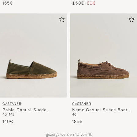
Regulärer Preis
Reduzierter Preis
165€
150€
60€
CASTAÑER
CASTAÑER
Pablo Casual Suede
Nemo Casual Suede Boat
40
41
42
46
Espadrilles Verde Bosque
Shoe Topo
140€
185€
gezeigt werden
16
von
16