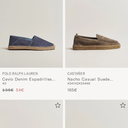
Stil
entspricht
CASTAÑER
POLO RALPH LAUREN
Nacho Casual Suede
Cevio Denim Espadrilles
40
41
42
43
44
46
40
Loafers Topo
Blue
Regulärer Preis
Reduzierter Preis
165€
135€
54€