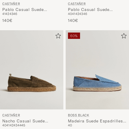
CASTAÑER
CASTAÑER
Pablo Casual Suede
Pablo Casual Suede
41
42
43
46
40
41
42
43
46
Espadrilles Topo
Espadrilles Azul Oscuro
140€
140€
60%
CASTAÑER
BOSS BLACK
Nacho Casual Suede
Madeira Suede Espadrilles
40
41
42
43
44
45
40
Loafers Verde Bosque
Open Blue