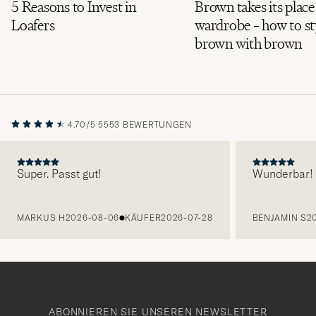
5 Reasons to Invest in
Brown takes its place
Loafers
wardrobe – how to st
brown with brown
4.70/5
5553 BEWERTUNGEN
Super. Passt gut!
Wunderbar!
VORHERIGE
MARKUS H
2026-08-06
KÄUFER
2026-07-28
BENJAMIN S
2
ABONNIEREN SIE UNSEREN NEWSLETTER