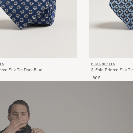
LLA
E. MARINELLA
nted Silk Tie Dark Blue
3-Fold Printed Silk Ti
180€