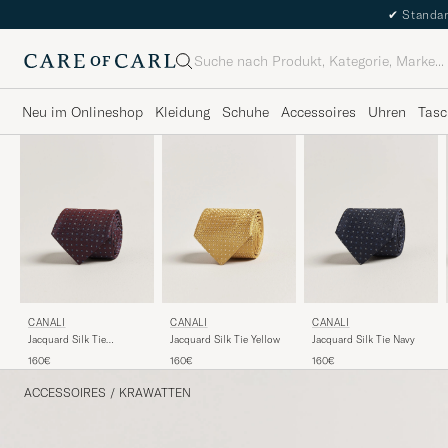
✔
Standar
Suche
Neu im Onlineshop
Kleidung
Schuhe
Accessoires
Uhren
Tasc
CANALI
CANALI
CANALI
Jacquard Silk Tie
Jacquard Silk Tie Yellow
Jacquard Silk Tie Navy
Burgundy
160€
160€
160€
ACCESSOIRES
/
KRAWATTEN