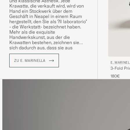
und klassische Ästhetik. Jede
Krawatte, die verkauft wird, wird von
Hand ein Stockwerk über dem
Geschäft in Neapel in einem Raum
hergestellt, den Sie als ?Il laboratorio"
- die Werkstatt- bezeichnet haben.
Mehr als die exquisite
Handwerkskunst, aus der die
Krawatten bestehen, zeichnen sie
sich dadurch aus, dass sie aus
handbedrucktem Seidenstoff aus
England bestehen. Etwas, von dem
ZU E. MARINELLA
E. MARINE
man stolz sagen kann, dass es seit
3-Fold Pri
der Gründung des Unternehmens
verwendet wird. Heute wird das
180€
Familienunternehmen von
Alessandro Marinella, der vierten
Generation Marinella, geführt und
zieht nach wie vor alles an, von
Stadtführern bis zu Stilkennern aus
der ganzen Welt.