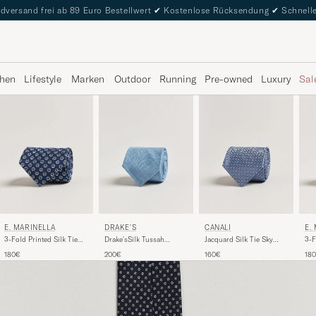
dversand frei ab 89 Euro Bestellwert
✔
Kostenlose Rücksendung
✔
Schnelle
hen
Lifestyle
Marken
Outdoor
Running
Pre-owned
Luxury
Sal
E. MARINELLA
DRAKE'S
CANALI
E.
3-Fold Printed Silk Tie
Drake'sSilk Tussah
Jacquard Silk Tie Sky
3-F
Dark Blue
Handrolled TieSky Blue
Blue
Blu
180€
200€
160€
18