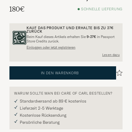
180€
SCHNELLE LIEFERUNG
KAUF DAS PRODUKT UND ERHALTE BIS ZU
27€
ZURÜCK
Beim Kauf dieses Artikels erhalten Sie
9-27€
in Passport
Store Credits zurück.
Weitere Alternativen?
Einloggen oder jetzt registrieren
Lesen dazu
IN DEN WARENKORB
VERGLEICHBARE MODELLE ANSEHEN
WARUM SOLLTE MAN BEI CARE OF CARL BESTELLEN?
Standardversand ab 89 € kostenlos
Lieferzeit 2-5 Werktage
Kostenlose Rücksendung
Persönliche Beratung