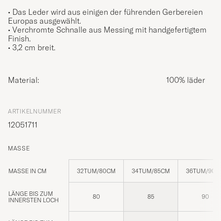
• Das Leder wird aus einigen der führenden Gerbereien
Europas ausgewählt.
• Verchromte Schnalle aus Messing mit handgefertigtem
Finish.
• 3,2 cm breit.
Material:
100% läder
ARTIKELNUMMER
12051711
MASSE
MASSE IN CM
32TUM/80CM
34TUM/85CM
36TUM/90C
LÄNGE BIS ZUM
80
85
90
INNERSTEN LOCH