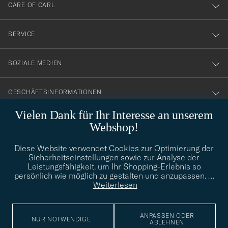
till
CARE OF CARL
vårt
nyhetsbrev!
SERVICE
SOZIALE MEDIEN
GESCHÄFTSINFORMATIONEN
Vielen Dank für Ihr Interesse an unserem
Webshop!
STILBERATUNG
Diese Website verwendet Cookies zur Optimierung der
Benötigen Sie Hilfe bei der Suche nach Ihrem persönlichen Stil?
Sicherheitseinstellungen sowie zur Analyse der
Wenden Sie sich an uns, wir helfen Ihnen gerne weiter!
Leistungsfähigkeit, um Ihr Shopping-Erlebnis so
persönlich wie möglich zu gestalten und anzupassen.
…
info@careofcarl.de
STILBERATUNG
Weiterlesen
ANPASSEN ODER
NUR NOTWENDIGE
ABLEHNEN
© Care of Carl 2026