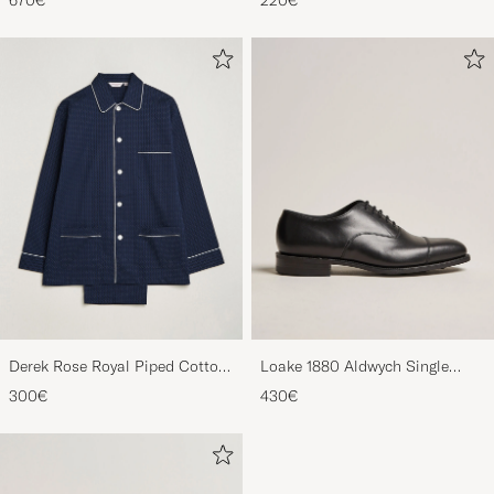
Derek Rose Royal Piped Cotton
Loake 1880 Aldwych Single
Pyjama Set Navy
Oxford Black Calf
300€
430€