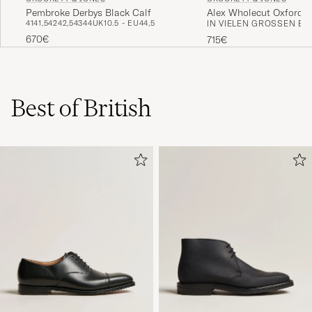
Pembroke Derbys Black Calf
Alex Wholecut Oxford B
41
41,5
42
42,5
43
44
UK10.5 - EU44,5
IN VIELEN GRÖSSEN ERH
670€
715€
Best of British