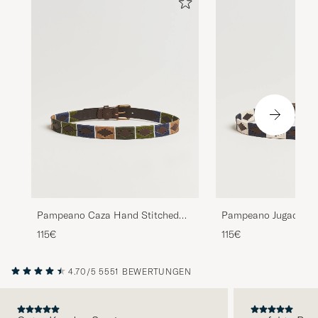
Pampeano Caza Hand Stitched
Pampeano Jugadoro
Classic Leather Belt 3,5cm
Stitched Classic Leat
115€
115€
Green/Blue
3,5cm Blue/White
4.70/5
5551 BEWERTUNGEN