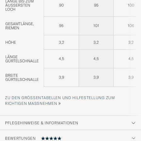
LÄNGE BIS ZUM
ÄUSSERSTEN L
90
95
100
OCH
GESAMTLÄNGE,
95
101
106
RIEMEN
HÖHE
3,2
3,2
3,2
LÄNGE
4,5
4,5
4,5
GÜRTELSCHNALLE
BREITE
3,9
3,9
3,9
GÜRTELSCHNALLE
ZU DEN GRÖSSENTABELLEN UND HILFESTELLUNG ZUM R
»
ICHTIGEN MASSNEHMEN
PFLEGEHINWEISE & INFORMATIONEN
BEWERTUNGEN