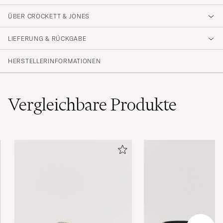
ÜBER CROCKETT & JONES
Ein exzellenter, klassischer Herrengürtel
Perfekt!
LIEFERUNG & RÜCKGABE
MARTIN Q
GEKAUFT AM AUF CAREOFCARL.DE
HERSTELLERINFORMATIONEN
Mein Sohn hat diesen Gürtel zu Weihnachten
Vergleichbare
Produkte
bekommen und ist mit der Qualität und dem
Aussehen sehr zufrieden. Die Abwicklung
eines Umtausches, wegen einer anderen
Größe, hat reibungslos geklappt. Ich kann
Crockett &amp Jones nur empfehlen.
GERLINDE G
GEKAUFT AM AUF CAREOFCARL.DE