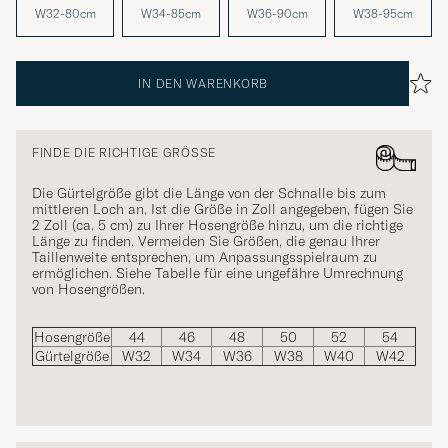
W32-80cm
W34-85cm
W36-90cm
W38-95cm
IN DEN WARENKORB
FINDE DIE RICHTIGE GRÖSSE
Die Gürtelgröße gibt die Länge von der Schnalle bis zum
mittleren Loch an. Ist die Größe in Zoll angegeben, fügen Sie
2 Zoll (ca. 5 cm) zu Ihrer Hosengröße hinzu, um die richtige
Länge zu finden. Vermeiden Sie Größen, die genau Ihrer
Taillenweite entsprechen, um Anpassungsspielraum zu
ermöglichen. Siehe Tabelle für eine ungefähre Umrechnung
von Hosengrößen.
Hosengröße
44
46
48
50
52
54
Gürtelgröße
W32
W34
W36
W38
W40
W42