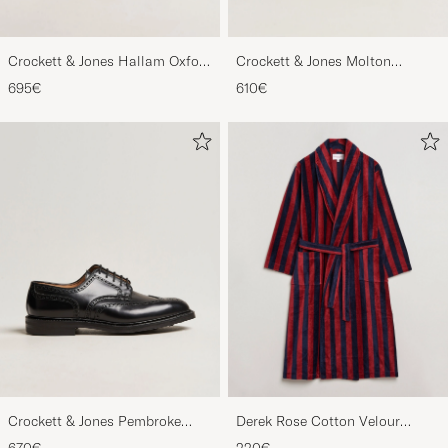
Crockett & Jones Hallam Oxford
Crockett & Jones Molton
Black Calf
Chukka Black Rough-Out Suede
695€
610€
Crockett & Jones Pembroke
Derek Rose Cotton Velour
Derbys Black Calf
Striped Gown Red/Blue
670€
220€