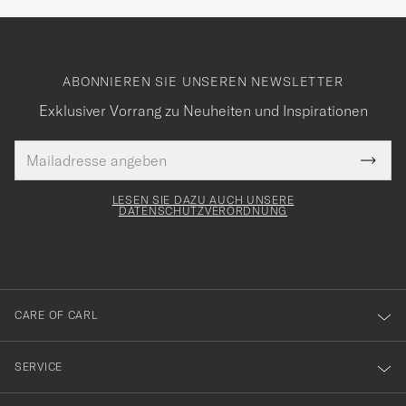
ABONNIEREN SIE UNSEREN NEWSLETTER
Exklusiver Vorrang zu Neuheiten und Inspirationen
E-
Tack
lichtfeld
Mail
Submi
Adresse
för
Newsl
Form
LESEN SIE DAZU AUCH UNSERE
att
DATENSCHUTZVERORDNUNG
du
anmälde
dig
till
CARE OF CARL
vårt
nyhetsbrev!
SERVICE