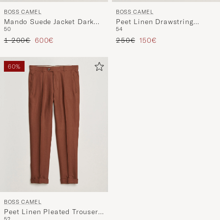
BOSS CAMEL
BOSS CAMEL
Mando Suede Jacket Dark
Peet Linen Drawstring
50
54
Blue
Shorts Open White
Regulärer Preis
Reduzierter Preis
Regulärer Preis
Reduzierter Preis
1 200€
600€
250€
150€
60%
BOSS CAMEL
Peet Linen Pleated Trousers
52