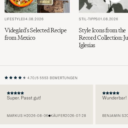
LIFESTYLE
04.08.2026
STIL-TIPPS
01.08.2026
Videgård's Selected Recipe
Style Icons from the
from Mexico
Record Collection: Ju
Iglesias
4.70/5
5553 BEWERTUNGEN
Super. Passt gut!
Wunderbar!
VORHERIGE
MARKUS H
2026-08-06
KÄUFER
2026-07-28
BENJAMIN S
2