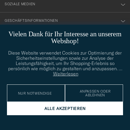
SOZIALE MEDIEN
GESCHÄFTSINFORMATIONEN
Vielen Dank für Ihr Interesse an unserem
Webshop!
STILBERATUNG
Diese Website verwendet Cookies zur Optimierung der
Benötigen Sie Hilfe bei der Suche nach Ihrem persönlichen Stil?
Sicherheitseinstellungen sowie zur Analyse der
Wenden Sie sich an uns, wir helfen Ihnen gerne weiter!
Leistungsfähigkeit, um Ihr Shopping-Erlebnis so
persönlich wie möglich zu gestalten und anzupassen.
…
info@careofcarl.de
STILBERATUNG
Weiterlesen
ANPASSEN ODER
NUR NOTWENDIGE
ABLEHNEN
© Care of Carl 2026
ALLE AKZEPTIEREN