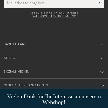
Tack
lichtfeld
Mail
Submi
Adresse
för
Newsl
Form
LESEN SIE DAZU AUCH UNSERE
att
DATENSCHUTZVERORDNUNG
du
anmälde
dig
till
CARE OF CARL
vårt
nyhetsbrev!
SERVICE
SOZIALE MEDIEN
GESCHÄFTSINFORMATIONEN
Vielen Dank für Ihr Interesse an unserem
Webshop!
STILBERATUNG