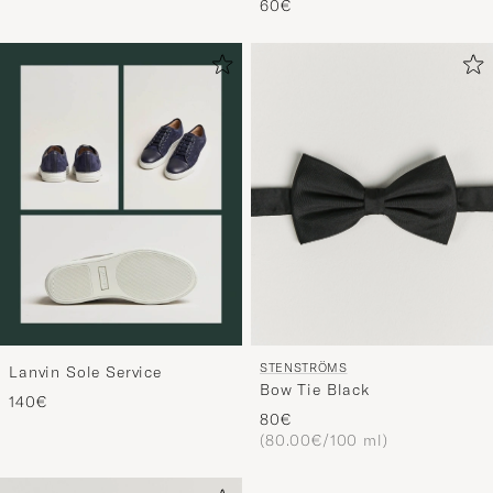
60€
STENSTRÖMS
Lanvin Sole Service
Bow Tie Black
140€
80€
(80.00€/100 ml)