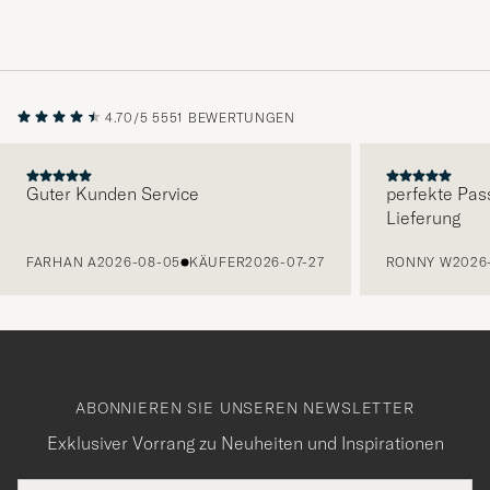
4.70/5
5551 BEWERTUNGEN
Guter Kunden Service
perfekte Pas
Lieferung
VORHERIGE
FARHAN A
2026-08-05
KÄUFER
2026-07-27
RONNY W
2026
ABONNIEREN SIE UNSEREN NEWSLETTER
Exklusiver Vorrang zu Neuheiten und Inspirationen
E-