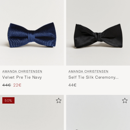
Stil
entspricht
AMANDA CHRISTENSEN
AMANDA CHRISTENSEN
Velvet Pre Tie Navy
Self Tie Silk Ceremony
Black
Regulärer Preis
Reduzierter Preis
44€
22€
44€
50%