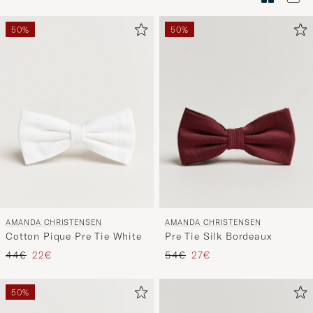
Stilberatu
um
50%
50%
die
Funktion
"Mein
Stil"
zu
aktivieren
und
erleben
Sie
eine
AMANDA CHRISTENSEN
AMANDA CHRISTENSEN
handverl
Cotton Pique Pre Tie White
Pre Tie Silk Bordeaux
Auswahl,
Regulärer Preis
Reduzierter Preis
Regulärer Preis
Reduzierter Preis
44€
22€
54€
27€
die
nun
50%
Ihrem