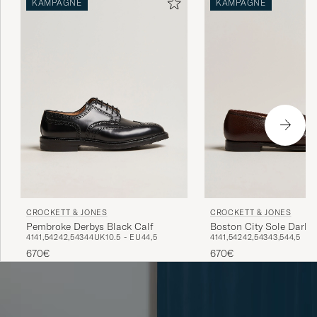
KAMPAGNE
KAMPAGNE
CROCKETT & JONES
CROCKETT & JONES
Pembroke Derbys Black Calf
Boston City Sole Dark 
41
41,5
42
42,5
43
44
UK10.5 - EU44,5
41
41,5
42
42,5
43
43,5
44,5
670€
670€