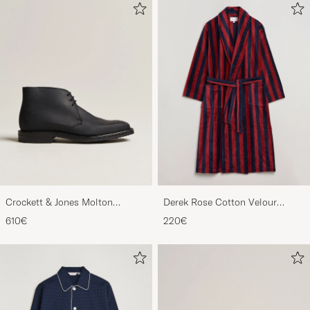
Crockett & Jones Molton
Derek Rose Cotton Velour
Chukka Black Rough-Out Suede
Striped Gown Red/Blue
610€
220€