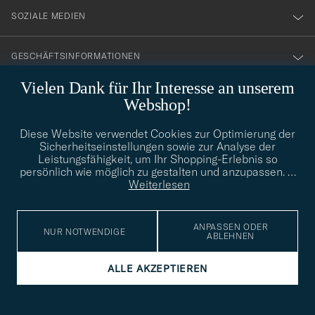
SOZIALE MEDIEN
GESCHÄFTSINFORMATIONEN
Vielen Dank für Ihr Interesse an unserem
Webshop!
STILBERATUNG
Diese Website verwendet Cookies zur Optimierung der
Benötigen Sie Hilfe bei der Suche nach Ihrem persönlichen Stil?
Sicherheitseinstellungen sowie zur Analyse der
Wenden Sie sich an uns, wir helfen Ihnen gerne weiter!
Leistungsfähigkeit, um Ihr Shopping-Erlebnis so
persönlich wie möglich zu gestalten und anzupassen.
…
info@careofcarl.de
STILBERATUNG
Weiterlesen
ANPASSEN ODER
NUR NOTWENDIGE
ABLEHNEN
© Care of Carl 2026
ALLE AKZEPTIEREN