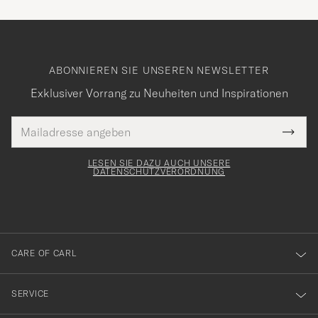
ABONNIEREN SIE UNSEREN NEWSLETTER
Exklusiver Vorrang zu Neuheiten und Inspirationen
E-
Tack
lichtfeld
Mail
Submi
Adresse
för
Newsl
Form
LESEN SIE DAZU AUCH UNSERE
att
DATENSCHUTZVERORDNUNG
du
anmälde
dig
till
CARE OF CARL
vårt
nyhetsbrev!
SERVICE