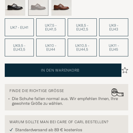
UK7,5 -
UK8,5 -
UK9 -
UK7 - EU41
EU41,5
EU42,5
EU43
UK9,5 -
UK10 -
UK10,5 -
UK11 -
EU43,5
EU44
EU44,5
EU45
IN DEN WARENKORB
FINDE DIE RICHTIGE GRÖSSE
Die Schuhe fallen normal aus. Wir empfehlen Ihnen, Ihre
gewohnte Größe zu wählen.
WARUM SOLLTE MAN BEI CARE OF CARL BESTELLEN?
Standardversand ab 89 € kostenlos