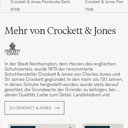
Crockett & Jones Pembroke Derbys
Crockett & Jones Pemb
Black Calf
Tan Grained Calf
670€
710€
Mehr von Crockett & Jones
In der Stadt Northampton, dem Herzen des englischen
Schuhviertels, wurde 1879 der renommierte
Schuhhersteller Crockett & Jones von Charles Jones und
Sir James Crockett gegründet. In den mehr als 130 Jahren,
in denen Schuhe hergestellt wurden, wurde stets darauf
geachtet, die Grundwerte der Gründer zu befolgen, bei
denen Qualität, Liebe zum Detail, Langlebigkeit und
Komfort stets im Mittelpunkt standen. Ein Vermächtnis,
das die gegenwärtige Generation von Jones mit Stolz
ZU CROCKETT & JONES
verwaltet.