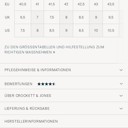
EU
40,5
41
41,5
42
42,5
43
43,5
44
UK
6,5
7
7,5
8
8,5
9
9,5
10
US
7,5
8
8,5
9
8,5
10
10,5
11
ZU DEN GRÖSSENTABELLEN UND HILFESTELLUNG ZUM R
»
ICHTIGEN MASSNEHMEN
PFLEGEHINWEISE & INFORMATIONEN
BEWERTUNGEN
ÜBER CROCKETT & JONES
Wirklich tolle Verarbeitung!
LIEFERUNG & RÜCKGABE
JOSHUA T
GEKAUFT AM AUF CAREOFCARL.DE
HERSTELLERINFORMATIONEN