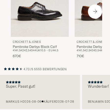
CROCKETT & JONES
CROCKETT & JONES
Pembroke Derbys Black Calf
Pembroke Derbys Tan
41
41,5
42
42,5
43
44
UK10.5 - EU44,5
41
41,5
42,5
43
43,5
44
44,5
Calf
670€
710€
4.70/5
5553 BEWERTUNGEN
Super. Passt gut!
Wunderbar!
VORHERIGE
MARKUS H
2026-08-06
KÄUFER
2026-07-28
BENJAMIN S
2