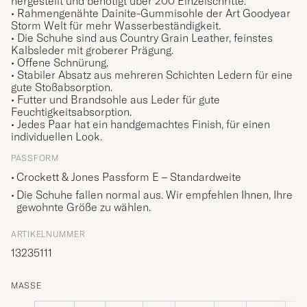
hergestellt und benötigt über 200 Einzelschritte.
• Rahmengenähte Dainite-Gummisohle der Art Goodyear
Storm Welt für mehr Wasserbeständigkeit.
• Die Schuhe sind aus Country Grain Leather, feinstes
Kalbsleder mit groberer Prägung.
• Offene Schnürung.
• Stabiler Absatz aus mehreren Schichten Ledern für eine
gute Stoßabsorption.
• Futter und Brandsohle aus Leder für gute
Feuchtigkeitsabsorption.
• Jedes Paar hat ein handgemachtes Finish, für einen
individuellen Look.
PASSFORM
Crockett & Jones Passform E – Standardweite
Die Schuhe fallen normal aus. Wir empfehlen Ihnen, Ihre
gewohnte Größe zu wählen.
ARTIKELNUMMER
13235111
MASSE