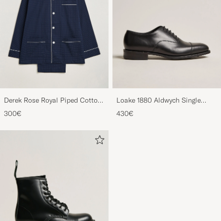
Derek Rose Royal Piped Cotton
Loake 1880 Aldwych Single
Pyjama Set Navy
Oxford Black Calf
300€
430€