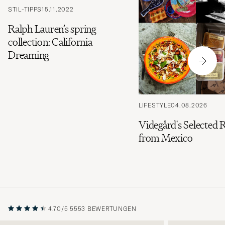
STIL-TIPPS
15.11.2022
Ralph Lauren’s spring
collection: California
Dreaming
LIFESTYLE
04.08.2026
Videgård's Selected 
from Mexico
4.70/5
5553 BEWERTUNGEN