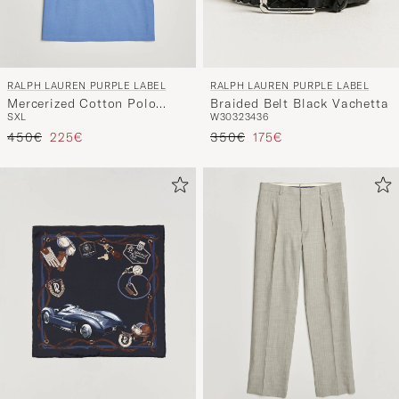
RALPH LAUREN PURPLE LABEL
RALPH LAUREN PURPLE LABEL
Mercerized Cotton Polo
Braided Belt Black Vachetta
S
XL
W30
32
34
36
Light Blue
Regulärer Preis
Reduzierter Preis
Regulärer Preis
Reduzierter Preis
450€
225€
350€
175€