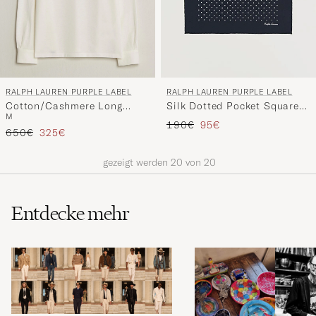
RALPH LAUREN PURPLE LABEL
RALPH LAUREN PURPLE LABEL
Cotton/Cashmere Long
Silk Dotted Pocket Square
M
Sleeve Polo Off White
Navy
Regulärer Preis
Reduzierter Preis
190€
95€
Regulärer Preis
Reduzierter Preis
650€
325€
gezeigt werden
20
von
20
Entdecke mehr