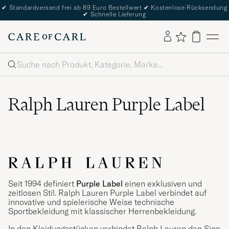
✔
Standardversand frei ab 89 Euro Bestellwert
✔
Kostenlose Rücksendung
✔
Schnelle Lieferung
Suche
Ralph Lauren Purple Label
Seit 1994 definiert
Purple
Label
einen exklusiven und
zeitlosen Stil. Ralph Lauren Purple Label verbindet auf
innovative und spielerische Weise technische
Sportbekleidung mit klassischer Herrenbekleidung.
In den Kleidungsstücken verbindet Ralph Lauren den Sinn