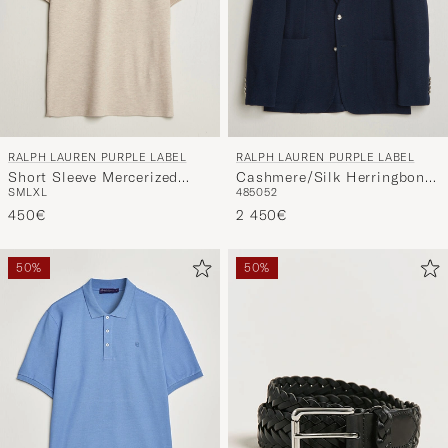
RALPH LAUREN PURPLE LABEL
RALPH LAUREN PURPLE LABEL
Short Sleeve Mercerized
Cashmere/Silk Herringbone
S
M
L
XL
48
50
52
Cotton Polo Beige Melange
Blazer Navy
450€
2 450€
50%
50%