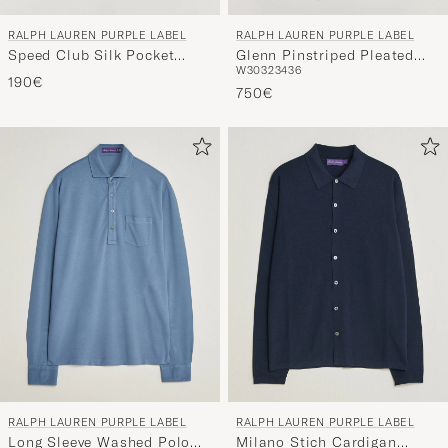
RALPH LAUREN PURPLE LABEL
RALPH LAUREN PURPLE LABEL
Speed Club Silk Pocket
Glenn Pinstriped Pleated
W30
32
34
36
Square Navy
Wool Trousers Grey
190€
750€
RALPH LAUREN PURPLE LABEL
RALPH LAUREN PURPLE LABEL
Long Sleeve Washed Polo
Milano Stich Cardigan