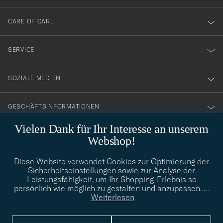
dig
till
CARE OF CARL
vårt
nyhetsbrev!
SERVICE
SOZIALE MEDIEN
GESCHÄFTSINFORMATIONEN
Vielen Dank für Ihr Interesse an unserem
Webshop!
STILBERATUNG
Diese Website verwendet Cookies zur Optimierung der
Benötigen Sie Hilfe bei der Suche nach Ihrem persönlichen Stil?
Sicherheitseinstellungen sowie zur Analyse der
Wenden Sie sich an uns, wir helfen Ihnen gerne weiter!
Leistungsfähigkeit, um Ihr Shopping-Erlebnis so
persönlich wie möglich zu gestalten und anzupassen.
…
info@careofcarl.de
STILBERATUNG
Weiterlesen