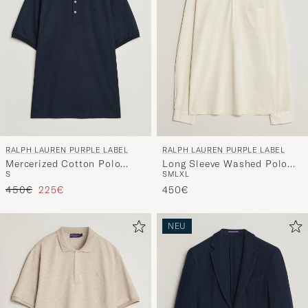
"Mein
Stil"
zu
aktivieren
und
erleben
Sie
eine
RALPH LAUREN PURPLE LABEL
RALPH LAUREN PURPLE LABEL
handverl
Mercerized Cotton Polo
Long Sleeve Washed Polo
Auswahl,
S
S
M
L
XL
Chairman Navy
Classic Cream
die
Regulärer Preis
Reduzierter Preis
450€
225€
450€
nun
Ihrem
NEU
Stil
entspricht