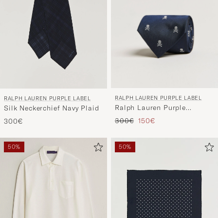
RALPH LAUREN PURPLE LABEL
RALPH LAUREN PURPLE LABEL
Ralph Lauren Purple
Silk Neckerchief Navy Plaid
LabelSkull & Crossbone Silk
Regulärer Preis
Reduzierter Preis
300€
150€
300€
TieNavy
50%
50%