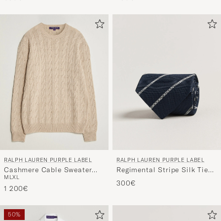
RALPH LAUREN PURPLE LABEL
RALPH LAUREN PURPLE LABEL
Cashmere Cable Sweater
Regimental Stripe Silk Tie
M
L
XL
Beige Melange
Navy/Silver
300€
1 200€
50%