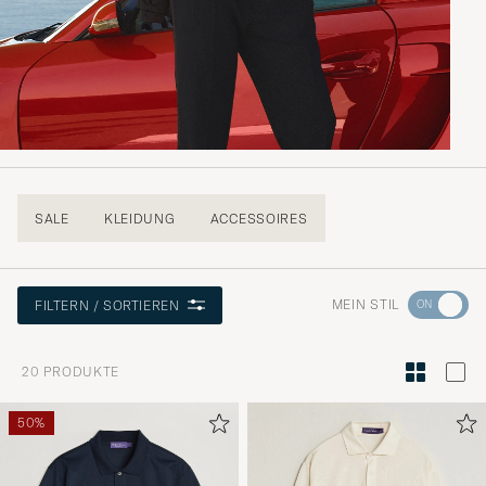
SALE
KLEIDUNG
ACCESSOIRES
Wechseln
MEIN STIL
FILTERN / SORTIEREN
Sie
zur
20
PRODUKTE
Stilberatu
um
50%
die
Funktion