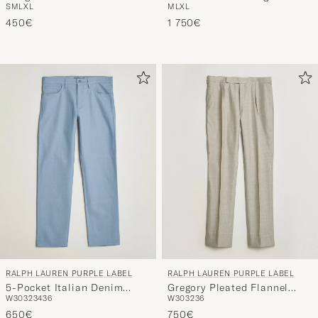
S
M
L
XL
M
L
XL
Blue Horizon
Racing Navy
450€
1 750€
RALPH LAUREN PURPLE LABEL
RALPH LAUREN PURPLE LABEL
5-Pocket Italian Denim
Gregory Pleated Flannel
W30
32
34
36
W30
32
36
Pants Winward Blue
Trousers Pearl Grey
650€
750€