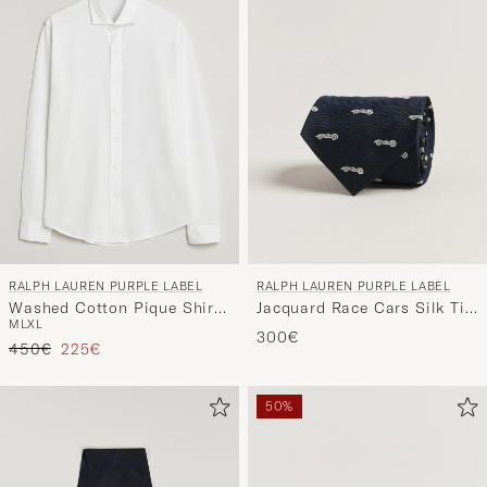
RALPH LAUREN PURPLE LABEL
RALPH LAUREN PURPLE LABEL
Washed Cotton Pique Shirt
Jacquard Race Cars Silk Tie
M
L
XL
White
Navy
300€
Regulärer Preis
Reduzierter Preis
450€
225€
50%