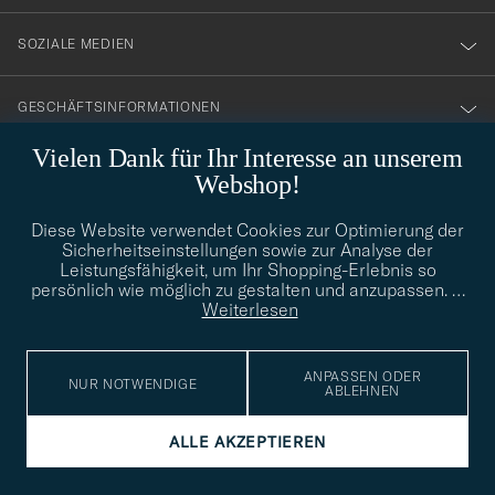
SOZIALE MEDIEN
GESCHÄFTSINFORMATIONEN
Vielen Dank für Ihr Interesse an unserem
Webshop!
STILBERATUNG
Diese Website verwendet Cookies zur Optimierung der
Benötigen Sie Hilfe bei der Suche nach Ihrem persönlichen Stil?
Sicherheitseinstellungen sowie zur Analyse der
Wenden Sie sich an uns, wir helfen Ihnen gerne weiter!
Leistungsfähigkeit, um Ihr Shopping-Erlebnis so
persönlich wie möglich zu gestalten und anzupassen.
…
info@careofcarl.de
STILBERATUNG
Weiterlesen
ANPASSEN ODER
NUR NOTWENDIGE
ABLEHNEN
© Care of Carl 2026
ALLE AKZEPTIEREN