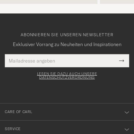
ABONNIEREN SIE UNSEREN NEWSLETTER
Exklusiver Vorrang zu Neuheiten und Inspirationen
E-
Tack
lichtfeld
Mail
Submi
Adresse
för
Newsl
Form
LESEN SIE DAZU AUCH UNSERE
att
DATENSCHUTZVERORDNUNG
du
anmälde
dig
till
CARE OF CARL
vårt
nyhetsbrev!
SERVICE