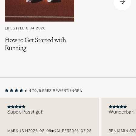
LIFESTYLE
18.04.2026
How to Get Started with
Running
4.70/5
5553 BEWERTUNGEN
Super. Passt gut!
Wunderbar!
VORHERIGE
MARKUS H
2026-08-06
KÄUFER
2026-07-28
BENJAMIN S
2