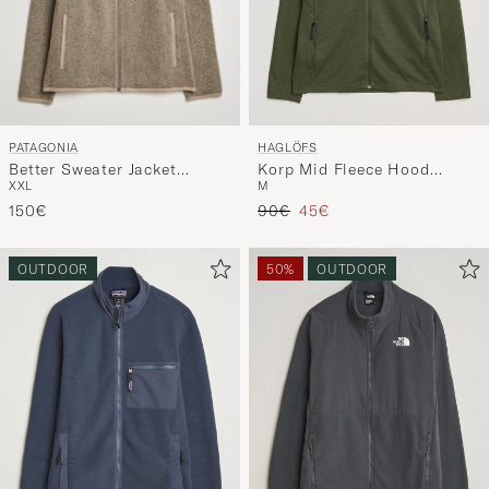
PATAGONIA
HAGLÖFS
Better Sweater Jacket
Korp Mid Fleece Hood
XXL
M
Seabird Grey
Seaweed Green
Regulärer Preis
Reduzierter Preis
150€
90€
45€
OUTDOOR
50%
OUTDOOR