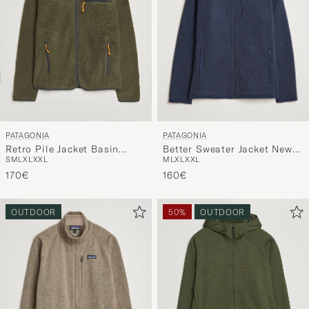
PATAGONIA
PATAGONIA
Better Sweater Jacket New
Retro Pile Jacket Basin
M
L
XL
XXL
S
M
L
XL
XXL
Navy
Green
160€
170€
OUTDOOR
50%
OUTDOOR