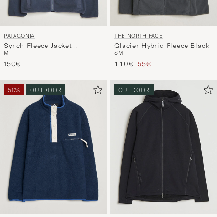
PATAGONIA
THE NORTH FACE
Synch Fleece Jacket
Glacier Hybrid Fleece Black
M
S
M
Smolder Blue
Regulärer Preis
Reduzierter Preis
150€
110€
55€
50%
OUTDOOR
OUTDOOR