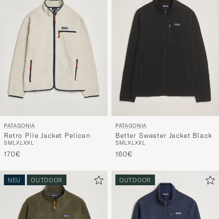
Stil
entspricht
PATAGONIA
PATAGONIA
Retro Pile Jacket Pelican
Better Sweater Jacket Black
S
M
L
XL
XXL
S
M
L
XL
XXL
170€
160€
NEU
OUTDOOR
OUTDOOR