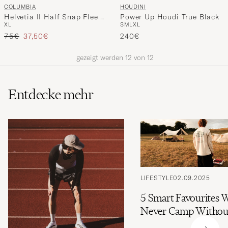
COLUMBIA
HOUDINI
Helvetia II Half Snap Fleece
Power Up Houdi True Black
XL
S
M
L
XL
Navy
Regulärer Preis
Reduzierter Preis
75€
37,50€
240€
gezeigt werden
12
von
12
Entdecke mehr
LIFESTYLE
02.09.2025
5 Smart Favourites 
Never Camp Withou