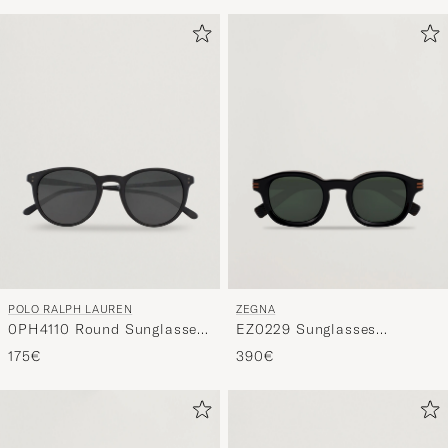
POLO RALPH LAUREN
ZEGNA
0PH4110 Round Sunglasses
EZ0229 Sunglasses
Matte Black
Black/Green
175€
390€