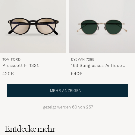
EYEVAN 7285
TOM FORD
163 Sunglasses Antique
Presscott FT1331
Gold
Sunglasses Black/Brown
540€
420€
MEHR ANZEIGEN +
gezeigt werden
60
von
257
Entdecke mehr