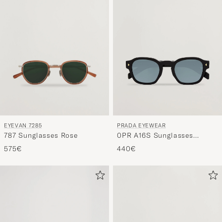
EYEVAN 7285
PRADA EYEWEAR
787 Sunglasses Rose
0PR A16S Sunglasses
Black/green
575€
440€