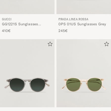
PRADA LINEA ROSSA
GUCCI
0PS 01US Sunglasses Grey
GG1221S Sunglasses
Havana
245€
410€