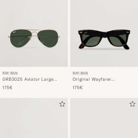
RAY-BAN
RAY-BAN
0RB3025 Aviator Large
Original Wayfarer
Metal Sunglasses
Sunglasses Tortoise/Crystal
175€
175€
Arista/Grey Green
Green