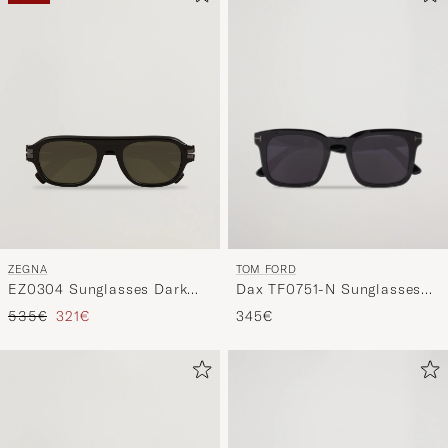
TOM FORD
ZEGNA
Dax TF0751-N Sunglasses
EZ0304 Sunglasses Dark
Black
Brown
Regulärer Preis
Reduzierter Preis
345€
535€
321€