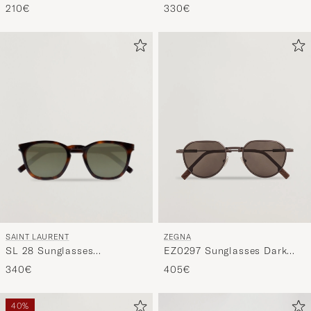
Grey
Black
210€
330€
SAINT LAURENT
ZEGNA
SL 28 Sunglasses
EZ0297 Sunglasses Dark
Havana/Green
Bronze
340€
405€
40%