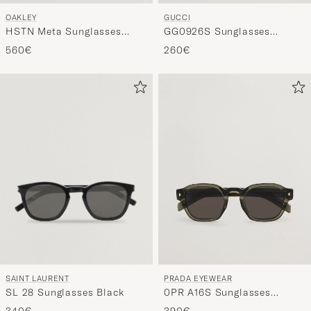
GUCCI
OAKLEY
GG0926S Sunglasses
HSTN Meta Sunglasses
Black/Green
Black
260€
560€
SAINT LAURENT
PRADA EYEWEAR
SL 28 Sunglasses Black
0PR A16S Sunglasses
Transparent Terra
340€
390€