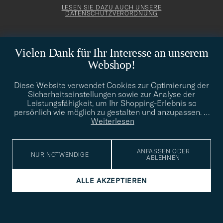
för
Form
LESEN SIE DAZU AUCH UNSERE
att
DATENSCHUTZVERORDNUNG
du
anmälde
Vielen Dank für Ihr Interesse an unserem
dig
Webshop!
till
CARE OF CARL
vårt
Diese Website verwendet Cookies zur Optimierung der
nyhetsbrev!
Sicherheitseinstellungen sowie zur Analyse der
SERVICE
Leistungsfähigkeit, um Ihr Shopping-Erlebnis so
persönlich wie möglich zu gestalten und anzupassen.
…
Weiterlesen
SOZIALE MEDIEN
ANPASSEN ODER
NUR NOTWENDIGE
GESCHÄFTSINFORMATIONEN
ABLEHNEN
ALLE AKZEPTIEREN
STILBERATUNG
Benötigen Sie Hilfe bei der Suche nach Ihrem persönlichen Stil?