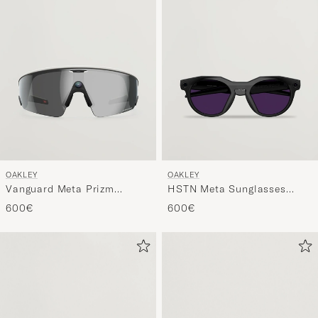
Stil
entspricht
OAKLEY
OAKLEY
Vanguard Meta Prizm
HSTN Meta Sunglasses
Sunglasses Black
Black
600€
600€