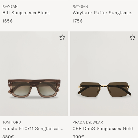
RAY-BAN
RAY-BAN
Bill Sunglasses Black
Wayfarer Puffer Sunglasses
Black
165€
175€
TOM FORD
PRADA EYEWEAR
Fausto FT0711 Sunglasses
0PR D55S Sunglasses Gold
Brown/Green
380€
390€