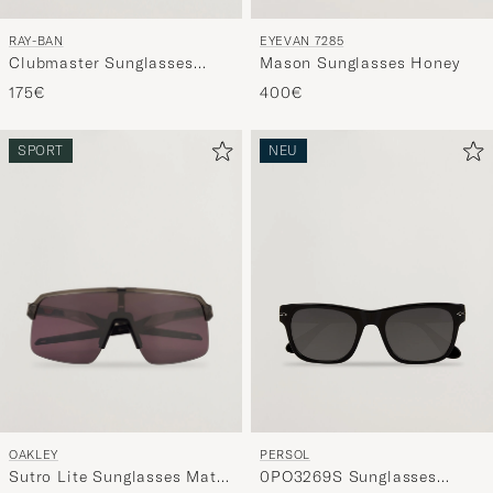
RAY-BAN
EYEVAN 7285
Clubmaster Sunglasses
Mason Sunglasses Honey
Mock Tortoise/Crystal Green
175€
400€
SPORT
NEU
OAKLEY
PERSOL
Sutro Lite Sunglasses Matte
0PO3269S Sunglasses