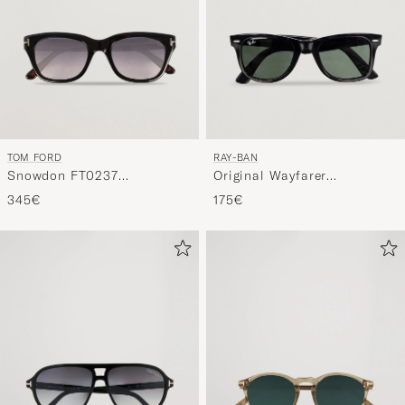
TOM FORD
RAY-BAN
Snowdon FT0237
Original Wayfarer
Sunglasses Black
Sunglasses Black/Crystal
345€
175€
Green