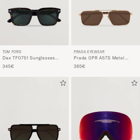
TOM FORD
PRADA EYEWEAR
Dax TF0751 Sunglasses
Prada 0PR A57S Metal
Havanna
Sunglasses Gold
345€
365€