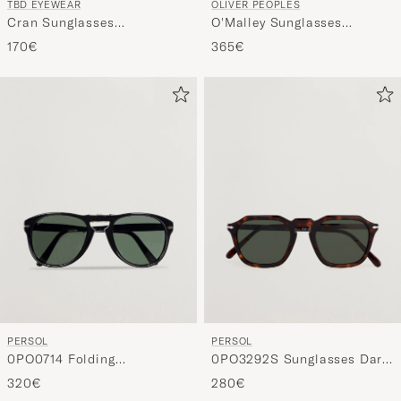
TBD EYEWEAR
OLIVER PEOPLES
Cran Sunglasses
O'Malley Sunglasses
Transparent
Transparent
170€
365€
PERSOL
PERSOL
0PO0714 Folding
0PO3292S Sunglasses Dark
Sunglasses Black/Crystal
Havana
320€
280€
Green