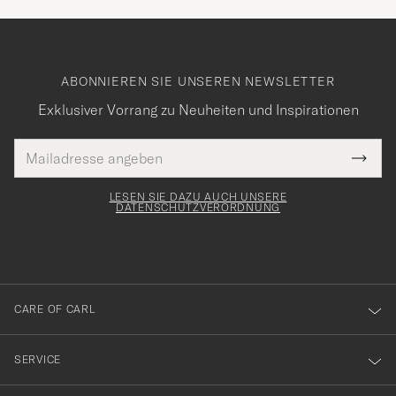
ABONNIEREN SIE UNSEREN NEWSLETTER
Exklusiver Vorrang zu Neuheiten und Inspirationen
E-
Tack
lichtfeld
Mail
Submi
Adresse
för
Newsl
Form
LESEN SIE DAZU AUCH UNSERE
att
DATENSCHUTZVERORDNUNG
du
anmälde
dig
till
CARE OF CARL
vårt
nyhetsbrev!
SERVICE