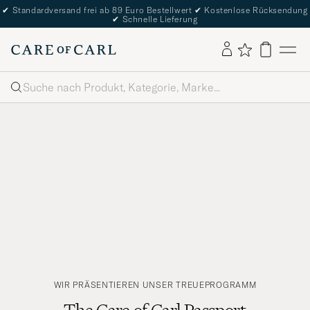
✔
Standardversand frei ab 89 Euro Bestellwert
✔
Kostenlose Rücksendung
✔
Schnelle Lieferung
Suche
WIR PRÄSENTIEREN UNSER TREUEPROGRAMM