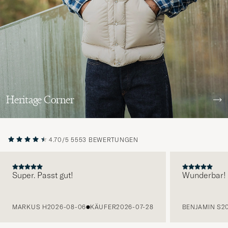
Heritage Corner
4.70/5
5553 BEWERTUNGEN
Super. Passt gut!
Wunderbar!
VORHERIGE
MARKUS H
2026-08-06
KÄUFER
2026-07-28
BENJAMIN S
2