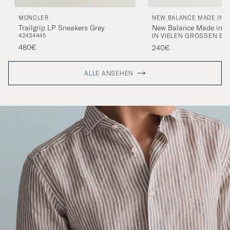
NEW BALANCE MADE IN U
MONCLER
New Balance Made in 
Trailgrip LP Sneakers Grey
IN VIELEN GRÖSSEN ERH
42
43
44
45
Sneakers Grey
480€
240€
ALLE ANSEHEN