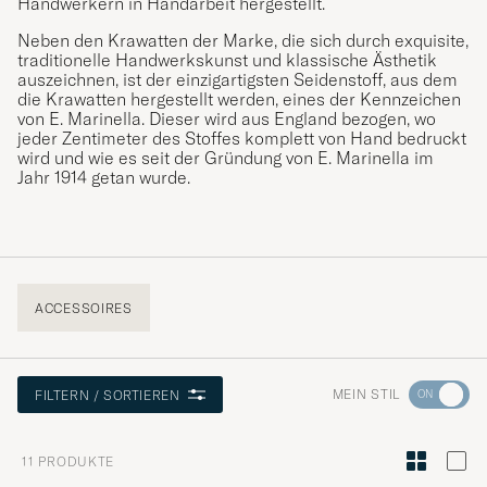
Handwerkern in Handarbeit hergestellt.
Neben den Krawatten der Marke, die sich durch exquisite,
traditionelle Handwerkskunst und klassische Ästhetik
auszeichnen, ist der einzigartigsten Seidenstoff, aus dem
die Krawatten hergestellt werden, eines der Kennzeichen
von E. Marinella. Dieser wird aus England bezogen, wo
jeder Zentimeter des Stoffes komplett von Hand bedruckt
wird und wie es seit der Gründung von E. Marinella im
Jahr 1914 getan wurde.
ACCESSOIRES
Wechseln
MEIN STIL
FILTERN / SORTIEREN
Sie
zur
11
PRODUKTE
Stilberatu