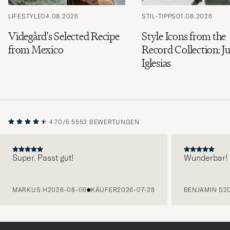
LIFESTYLE
04.08.2026
STIL-TIPPS
01.08.2026
Videgård's Selected Recipe
Style Icons from the
from Mexico
Record Collection: Ju
Iglesias
4.70/5
5553 BEWERTUNGEN
Super. Passt gut!
Wunderbar!
VORHERIGE
MARKUS H
2026-08-06
KÄUFER
2026-07-28
BENJAMIN S
2