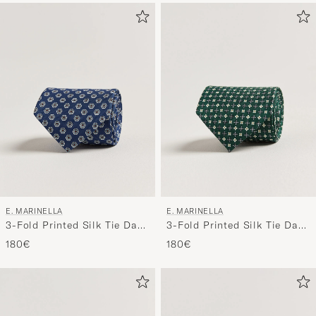
um
die
Funktion
"Mein
Stil"
zu
aktivieren
und
erleben
Sie
eine
E. MARINELLA
E. MARINELLA
handverl
3-Fold Printed Silk Tie Dark
3-Fold Printed Silk Tie Dark
Auswahl,
Blue
Green
180€
180€
die
nun
Ihrem
Stil