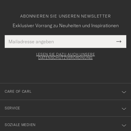
ABONNIEREN SIE UNSEREN NEWSLETTER
Exklusiver Vorrang zu Neuheiten und Inspirationen
E-
Tack
lichtfeld
Mail
Submi
Adresse
för
Newsl
Form
LESEN SIE DAZU AUCH UNSERE
att
DATENSCHUTZVERORDNUNG
du
anmälde
dig
till
CARE OF CARL
vårt
nyhetsbrev!
SERVICE
SOZIALE MEDIEN