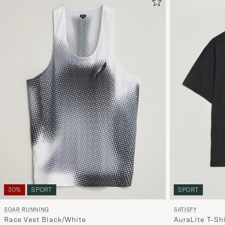
30%
SPORT
SPORT
SOAR RUNNING
SATISFY
Race Vest Black/White
AuraLite T-Shi