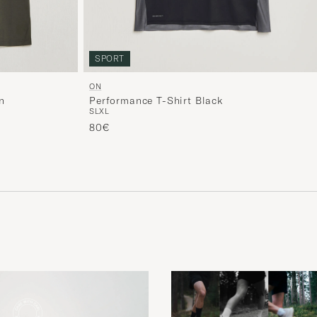
SPORT
ON
n
Performance T-Shirt Black
S
L
XL
80€