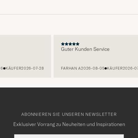
E
Guter Kunden Service
ÄUFER
2026-07-28
FARHAN A
2026-08-05
KÄUFER
2026-07-27
ABONNIEREN SIE UNSEREN NEWSLETTER
Exklusiver Vorrang zu Neuheiten und Inspirationen
E-