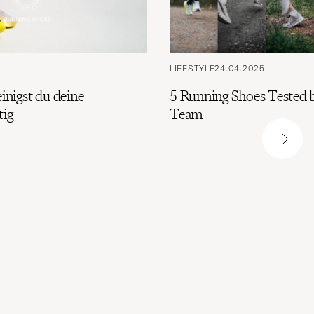
LIFESTYLE
24.04.2025
einigst du deine
5 Running Shoes Tested b
tig
Team