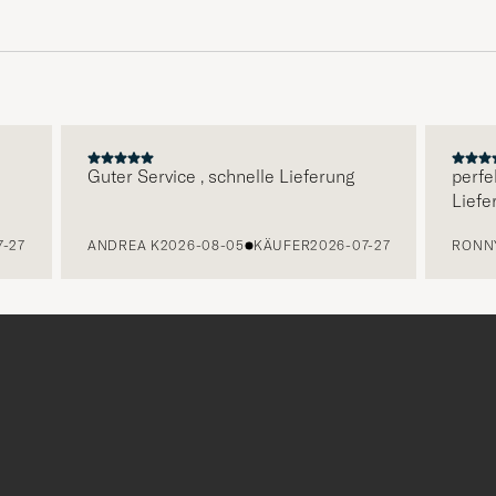
Guter Service , schnelle Lieferung
perfekte
Lieferun
ANDREA K
2026-08-05
KÄUFER
2026-07-27
RONNY W