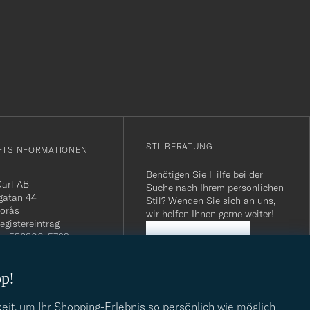
r
STILBERATUNG
FTSINFORMATIONEN
Benötigen Sie Hilfe bei der
Carl AB
Suche nach Ihrem persönlichen
gatan 44
Stil? Wenden Sie sich an uns,
orås
wir helfen Ihnen gerne weiter!
egistereintrag
n: 556800-5739
STILBERATUNG
mmer Schweiz: CHE-
.275 MWST
op!
.: SE556800573901
040 / 22 63 88 96
dresse:
eit, um Ihr Shopping-Erlebnis so persönlich wie möglich