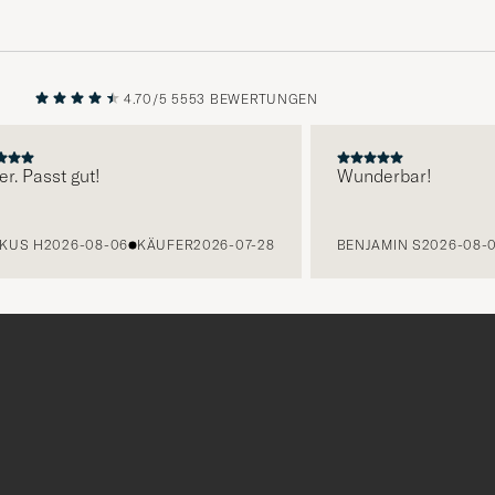
4.70/5
5553 BEWERTUNGEN
VORHERIGE
NÄCHST
Passt gut!
Wunderbar!
 H
2026-08-06
KÄUFER
2026-07-28
BENJAMIN S
2026-08-06
K