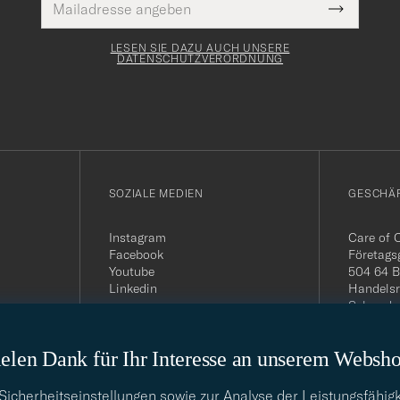
Pflichtfeld
Mail
Submit
Adresse
Newslette
Form
LESEN SIE DAZU AUCH UNSERE
DATENSCHUTZVERORDNUNG
SOZIALE MEDIEN
GESCHÄ
Instagram
Care of 
Facebook
Företags
Youtube
504 64 B
Linkedin
Handelsr
Schwede
MwSt-Nu
399.819
elen Dank für Ihr Interesse an unserem Websh
USt-IdNr
Telefon:
E-Mail-A
cherheitseinstellungen sowie zur Analyse der Leistungsfähigk