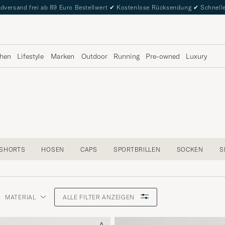
dversand frei ab 89 Euro Bestellwert
✔
Kostenlose Rücksendung
✔
Schnelle
hen
Lifestyle
Marken
Outdoor
Running
Pre-owned
Luxury
SHORTS
HOSEN
CAPS
SPORTBRILLEN
SOCKEN
S
MATERIAL
ALLE FILTER ANZEIGEN