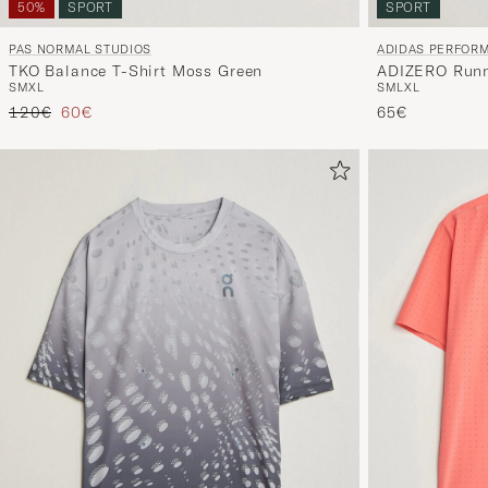
50%
SPORT
SPORT
PAS NORMAL STUDIOS
ADIDAS PERFOR
TKO Balance T-Shirt Moss Green
ADIZERO Runni
S
M
XL
S
M
L
XL
Regulärer Preis
Reduzierter Preis
120€
60€
65€