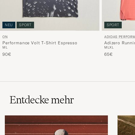
NEU
SPORT
SPORT
ON
ADIDAS PERFOR
Performance Volt T-Shirt Espresso
Adizero Runni
M
L
M
L
XL
90€
65€
Entdecke mehr