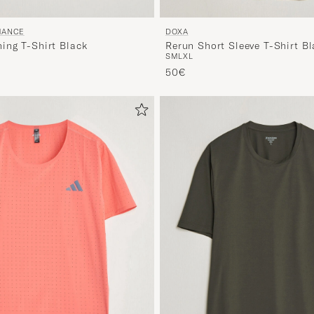
MANCE
DOXA
ng T-Shirt Black
Rerun Short Sleeve T-Shirt Bl
S
M
L
XL
50€