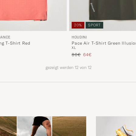
20%
SPORT
MANCE
HOUDINI
ng T-Shirt Red
Pace Air T-Shirt Green Illusio
XL
Regulärer Preis
Reduzierter Preis
80€
64€
gezeigt werden
12
von
12