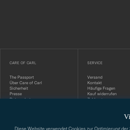
Tack
för
att
du
anmälde
dig
till
vårt
CARE OF CARL
SERVICE
nyhetsbrev!
The Passport
Versand
Über Care of Carl
Kontakt
Sicherheit
Häufige Fragen
Presse
Kauf widerrufen
Datenschutz
Zahlung
Impressum
Kundenbewertungen
AGB
Geschenkkarten
Vi
Widerrufsrecht
Nachhaltigkeitsbericht
Diese Website verwendet Cookies zur Optimierung der Si