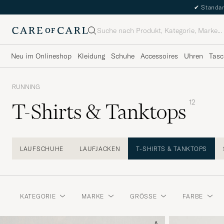
✔
Standar
Suche
Neu im Onlineshop
Kleidung
Schuhe
Accessoires
Uhren
Tasc
RUNNING
12
T-Shirts & Tanktops
LAUFSCHUHE
LAUFJACKEN
T-SHIRTS & TANKTOPS
KATEGORIE
MARKE
GRÖSSE
FARBE