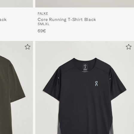
FALKE
Core Running T-Shirt Black
ack
S
M
L
XL
69€