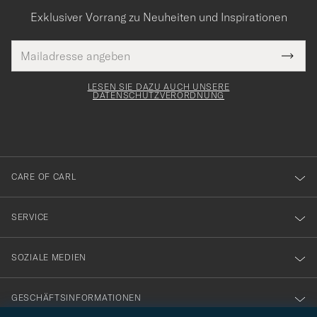
Exklusiver Vorrang zu Neuheiten und Inspirationen
E-
Tack
lichtfeld
Mail
Submi
Adresse
för
Newsl
Form
LESEN SIE DAZU AUCH UNSERE
att
DATENSCHUTZVERORDNUNG
du
anmälde
dig
till
CARE OF CARL
vårt
nyhetsbrev!
SERVICE
SOZIALE MEDIEN
GESCHÄFTSINFORMATIONEN