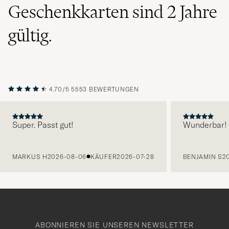
Geschenkkarten sind 2 Jahre
gültig.
4.70/5
5553 BEWERTUNGEN
Super. Passt gut!
Wunderbar!
VORHERIGE
MARKUS H
2026-08-06
KÄUFER
2026-07-28
BENJAMIN S
2
ABONNIEREN SIE UNSEREN NEWSLETTER