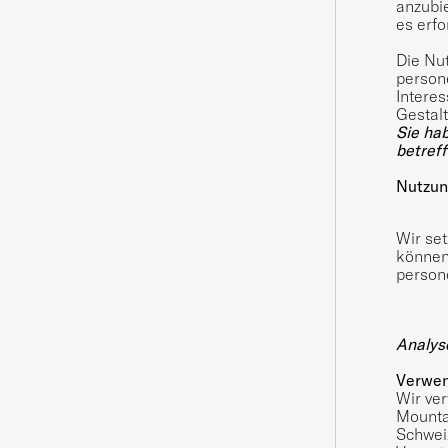
anzubie
es erf
Die Nut
person
Interes
Gestal
Sie hab
betref
Nutzun
Wir set
können,
person
Analys
Verwen
Wir ve
Mounta
Schweiz