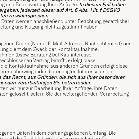
ng und Beantwortung Ihrer Anfrage.
In diesem Fall haben
rgeben, jederzeit dieser auf Art. 6 Abs. 1 lit. f DSGVO
ten zu widersprechen.
re Daten werden anschließend unter Beachtung gesetzlicher
beitung und Nutzung nicht zugestimmt haben.
ogenen Daten (Name, E-Mail-Adresse, Nachrichtentext) nur
itung dient dem Zweck der Kontaktaufnahme.
hmen (bspw. Beratung bei Kaufinteresse,
eschlossenen Vertrag betrifft, erfolgt diese
lgt die Kontaktaufnahme aus anderen Gründen erfolgt diese
unserem überwiegenden berechtigten Interesse an der
e das Recht, aus Gründen, die sich aus Ihrer besonderen
eruhenden Verarbeitungen Sie betreffender
zen wir nur zur Bearbeitung Ihrer Anfrage. Ihre Daten
ten gelöscht, sofern Sie der weitergehenden Verarbeitung
zogenen Daten in dem dort angegebenen Umfang. Die
rn und die Bestellabwicklung zu vereinfachen. Die