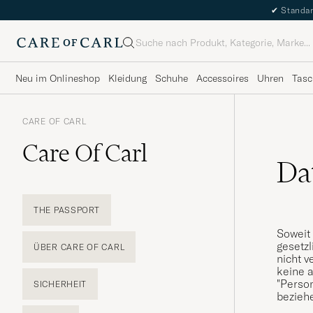
✔
Standar
Suche
Neu im Onlineshop
Kleidung
Schuhe
Accessoires
Uhren
Tasc
CARE OF CARL
Care Of Carl
Da
THE PASSPORT
Soweit
gesetzl
ÜBER CARE OF CARL
nicht v
keine 
"Person
SICHERHEIT
bezieh