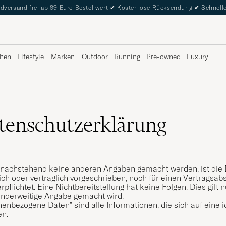
dversand frei ab 89 Euro Bestellwert
✔
Kostenlose Rücksendung
✔
Schnelle
hen
Lifestyle
Marken
Outdoor
Running
Pre-owned
Luxury
tenschutzerklärung
 nachstehend keine anderen Angaben gemacht werden, ist die 
ich oder vertraglich vorgeschrieben, noch für einen Vertragsabs
erpflichtet. Eine Nichtbereitstellung hat keine Folgen. Dies gi
anderweitige Angabe gemacht wird.
enbezogene Daten" sind alle Informationen, die sich auf eine id
en.