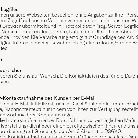
-Logfiles
nnen unsere Webseiten besuchen, ohne Angaben zu Ihrer Pers
dem Zugriff auf unsere Website werden an uns oder unseren We
t Browser übermittelt und in Protokolldaten (sog. Server-Logfi
er Name der aufgerufenen Seite, Datum und Uhrzeit des Abrufs,
nde Provider. Die Verarbeitung erfolgt auf Grundlage des Art.
tigten Interesse an der Gewährleistung eines störungsfreien 
tes.
t
wortlicher
tieren Sie uns auf Wunsch. Die Kontaktdaten des für die Daten
sum.
tiv-Kontaktaufnahme des Kunden per E-Mail
e per E-Mail initiativ mit uns in Geschäftskontakt treten, e
, Nachrichtentext) nur in dem von Ihnen zur Verfügung gestel
antwortung Ihrer Kontaktanfrage.
ie Kontaktaufnahme der Durchführung vorvertraglichen Maßna
serstellung) dient oder einen bereits zwischen Ihnen und uns g
rarbeitung auf Grundlage des Art. 6 Abs. 1 lit. b DSGVO.
 die Kontaktaufnahme aus anderen Gründen erfolgt diese Datenv