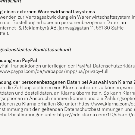
irtschaft
g eines externen Warenwirtschaftssystems
rwenden zur Vertragsabwicklung ein Warenwirtschaftssystem i
 der Bestellung erhobenen personenbezogenen Daten an
nternet- & Reklambyrå AB, jarnvagsgatan 11, 661 30 Säffle
telt.
gsdienstleister Bonitätsauskunft
dung von PayPal
yPal-Transaktionen unterliegen der PayPal-Datenschutzerkläru
//www.paypal.com/de/webapps/mpp/ua/privacy-full
dung der personenbezogenen Daten bei Auswahl von Klarna 
en die Zahlungsoptionen von Klarna anbieten zu können, werd
daten und Bestelldaten, an Klarna übermitteln. So kann Klarn
gsoptionen in Anspruch nehmen können und die Zahlungsoptio
tionen zu Klarna erhalten Sie unter:
https://www.klarna.com/d
nstimmung mit den geltenden Datenschutzbestimmungen und 
chutzbestimmungen unter
https://cdn.klarna.com/1.0/shared/