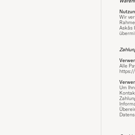
Warenw
Nutzun
Wir ve
Rahmen
Askås I
übermit
Zahlun
Verwen
Alle Pa
https:
Verwen
Um Ihn
Kontakt
Zahlun
Informa
Überei
Datens