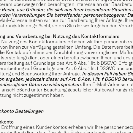
serem überwiegenden berechtigten Interesse an der Bearbeitu
 Recht, aus Gründen, die sich aus Ihrer besonderen Situation e
nden Verarbeitungen Sie betreffender personenbezogener Da
Mail-Adresse nutzen wir nur zur Bearbeitung Ihrer Anfrage. Ih
ahrungsfristen gelöscht, sofern Sie der weitergehenden Verar
ng und Verarbeitung bei Nutzung des Kontaktformulars
r Nutzung des Kontaktformulars erheben wir Ihre personenbez
 von Ihnen zur Verfügung gestellten Umfang. Die Datenverarbe
ie Kontaktaufnahme der Durchführung vorvertraglichen Maßna
serstellung) dient oder einen bereits zwischen Ihnen und uns g
rarbeitung auf Grundlage des Art. 6 Abs. 1 lit. b DSGVO. Erfo
rarbeitung auf Grundlage des Art. 6 Abs. 1 lit. f DSGVO aus 
itung und Beantwortung Ihrer Anfrage.
In diesem Fall haben Si
on ergeben, jederzeit dieser auf Art. 6 Abs. 1 lit. f DSGVO b
enbezogener Daten zu widersprechen.
Ihre E-Mail-Adresse nut
 anschließend unter Beachtung gesetzlicher Aufbewahrungsfris
tzung nicht zugestimmt haben.
konto Bestellungen
nkonto
r Eröffnung eines Kundenkontos erheben wir Ihre personenbe
rarbeitung dient dem Zweck, Ihr Einkaufserlebnis zu verbesse