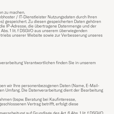
on zu machen.
bhoster / IT-Dienstleister Nutzungsdaten durch Ihren
les) gespeichert. Zu diesen gespeicherten Daten gehören
 die IP-Adresse, die übertragene Datenmenge und der
 6 Abs. 1 lit. f DSGVO aus unserem überwiegenden
Betriebs unserer Website sowie zur Verbesserung unseres
verarbeitung Verantwortlichen finden Sie in unserem
rheben wir Ihre personenbezogenen Daten (Name, E-Mail-
lten Umfang. Die Datenverarbeitung dient der Bearbeitung
hmen (bspw. Beratung bei Kaufinteresse,
eschlossenen Vertrag betrifft, erfolgt diese
erarbeitung auf Grundlage des Art. 6 Abs. 1 lit. f DSGVO