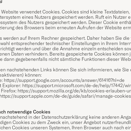
s
 Website verwendet Cookies. Cookies sind kleine Textdateien, 
ersystem eines Nutzers gespeichert werden. Ruft ein Nutzer e
ssystem des Nutzers gespeichert werden. Dieser Cookie enthält
izierung des Browsers beim erneuten Aufrufen der Website erm
s werden auf Ihrem Rechner gespeichert. Daher haben Sie die 
swahl entsprechender technischer Einstellungen in Ihrem Inte
richtigt werden und über die Annahme einzeln entscheiden sow
enen Daten verhindern. Bereits gespeicherte Cookies können je
ie dann gegebenenfalls nicht sämtliche Funktionen dieser Web
en nachstehenden Links können Sie sich informieren, wie Sie d
eaktivieren) können:
e:
https://support.google.com/accounts/answer/61416?hl=de
t Explorer:
https://support.microsoft.com/de-de/help/17442/w
 Firefox:
https://support.mozilla.org/de/kb/cookies-erlauben-
https://support.apple.com/de-de/guide/safari/manage-cookies
sch notwendige Cookies
 nachstehend in der Datenschutzerklärung keine anderen Anga
digen Cookies zu dem Zweck ein, unser Angebot nutzerfreundlic
ichen Cookies unseren Systemen, Ihren Browser auch nach ei