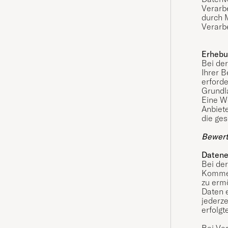
Verarbe
durch M
Verarbe
Erhebu
Bei der
Ihrer B
erforde
Grundla
Eine W
Anbiete
die ge
Bewer
Datene
Bei de
Kommen
zu erm
Daten e
jederze
erfolg
Bei Ve