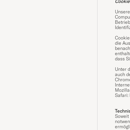
Cookie
Unsere
Comput
Betrieb
Identif
Cookie
die Au
benach
enthalt
dass S
Unter d
auch d
Chrom
Interne
Mozilla
Safari:
Techni
Soweit
notwen
ermögl