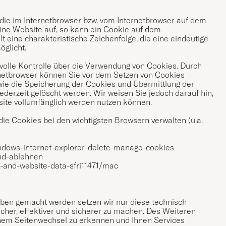
die im Internetbrowser bzw. vom Internetbrowser auf dem
ine Website auf, so kann ein Cookie auf dem
 eine charakteristische Zeichenfolge, die eine eindeutige
öglicht.
volle Kontrolle über die Verwendung von Cookies. Durch
rnetbrowser können Sie vor dem Setzen von Cookies
ie die Speicherung der Cookies und Übermittlung der
derzeit gelöscht werden. Wir weisen Sie jedoch darauf hin,
site vollumfänglich werden nutzen können.
ie Cookies bei den wichtigsten Browsern verwalten (u.a.
indows-internet-explorer-delete-manage-cookies
und-ablehnen
-and-website-data-sfri11471/mac
ben gemacht werden setzen wir nur diese technisch
her, effektiver und sicherer zu machen. Des Weiteren
nem Seitenwechsel zu erkennen und Ihnen Services