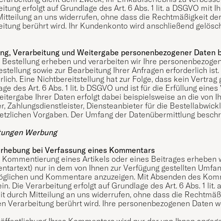
itung erfolgt auf Grundlage des Art. 6 Abs. 1 lit. a DSGVO mit Ih
itteilung an uns widerrufen, ohne dass die Rechtmäßigkeit der
itung berührt wird. Ihr Kundenkonto wird anschließend gelösch
ng, Verarbeitung und Weitergabe personenbezogener Daten b
 Bestellung erheben und verarbeiten wir Ihre personenbezogen
estellung sowie zur Bearbeitung Ihrer Anfragen erforderlich ist.
rlich. Eine Nichtbereitstellung hat zur Folge, dass kein Vertra
ge des Art. 6 Abs. 1 lit. b DSGVO und ist für die Erfüllung eines
eitergabe Ihrer Daten erfolgt dabei beispielsweise an die vo
r, Zahlungsdienstleister, Diensteanbieter für die Bestellabwicklu
setzlichen Vorgaben. Der Umfang der Datenübermittlung beschr
tungen Werbung
rhebung bei Verfassung eines Kommentars
r Kommentierung eines Artikels oder eines Beitrages erheben
tartext) nur in dem von Ihnen zur Verfügung gestellten Umfa
öglichen und Kommentare anzuzeigen. Mit Absenden des Kommen
in. Die Verarbeitung erfolgt auf Grundlage des Art. 6 Abs. 1 lit.
it durch Mitteilung an uns widerrufen, ohne dass die Rechtmäß
ten Verarbeitung berührt wird. Ihre personenbezogenen Daten w
röffentlichung Ihres Kommentars wird nur der von Ihnen angeg