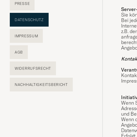
PRESSE
Server
Sie kö
Bei je
DATENSCHUTZ
Interne
z.B. d
anfrage
IMPRESSUM
berech
Angebo
AGB
Kontak
WIDERRUFSRECHT
Verant
Kontak
Impres
NACHHALTIGKEITSBERICHT
Initia
Wenn Si
Adresse
und Be
Wenn d
Angebot
Datenve
Erfolgt