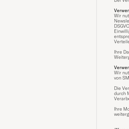
Verwen
Wir nu
Newslet
DSGVO m
Einwill
entspr
Verteil
Ihre Da
Weiterg
Verwen
Wir nu
von SM
Die Ver
durch M
Verarbe
Ihre M
weiter