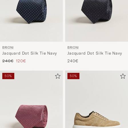
BRIONI
BRIONI
Jacquard Dot Silk Tie Navy
Jacquard Dot Silk Tie Navy
Regulärer Preis
Reduzierter Preis
240€
120€
240€
50%
50%