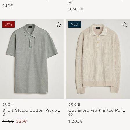
M
L
240€
3 500€
50%
NEU
BRIONI
BRIONI
Short Sleeve Cotton Piquet
Cashmere Rib Knitted Polo
M
50
Polo Light Green
Light Beige
Regulärer Preis
Reduzierter Preis
470€
235€
1 200€