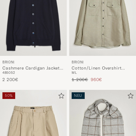
BRIONI
BRIONI
Cashmere Cardigan Jacket
Cotton/Linen Overshirt
48
50
52
M
L
Navy
Olive
Regulärer Preis
Reduzierter Preis
2 200€
1 200€
960€
50%
NEU