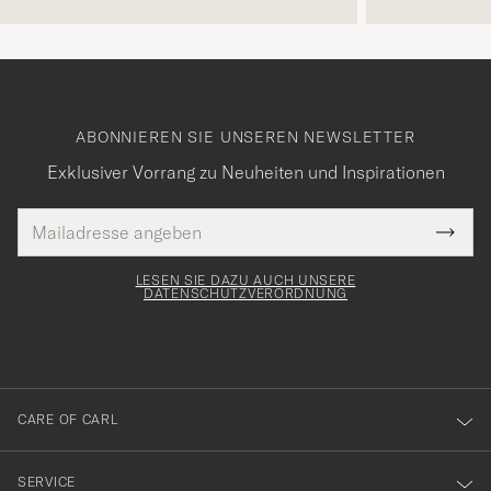
ABONNIEREN SIE UNSEREN NEWSLETTER
Exklusiver Vorrang zu Neuheiten und Inspirationen
E-
Tack
lichtfeld
Mail
Submi
Adresse
för
Newsl
Form
LESEN SIE DAZU AUCH UNSERE
att
DATENSCHUTZVERORDNUNG
du
anmälde
dig
till
CARE OF CARL
vårt
nyhetsbrev!
SERVICE