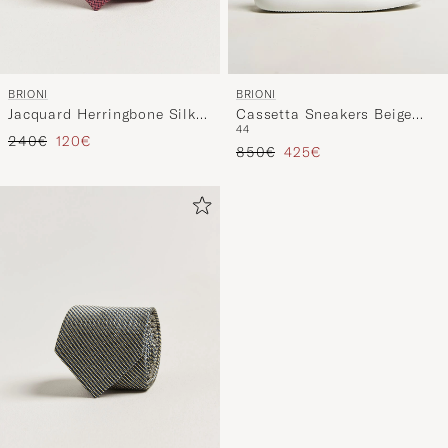
BRIONI
BRIONI
Jacquard Herringbone Silk
Cassetta Sneakers Beige
44
Tie Rosa
Suede
Regulärer Preis
Reduzierter Preis
240€
120€
Regulärer Preis
Reduzierter Preis
850€
425€