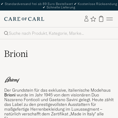
✔
Standardversand frei ab 89 Euro Bestellwert
✔
Kostenlose Rücksendung
✔
Schnelle Lieferung
Suche
Brioni
Der Grundstein für das exklusive, italienische Modehaus
Brioni
wurde im Jahr 1945 von dem visionären Duo
Nazareno Fonticoli und Gaetano Savini gelegt. Heute zählt
das Label zu den prestigevollsten Ausstattern für
maßgefertige Herrenbekleidung im Luxussegment –
natürlich verschafft dem Zertifikat „Made in Italy“ alle