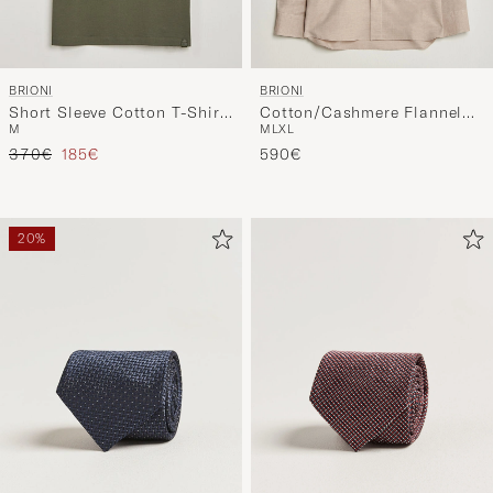
BRIONI
BRIONI
Short Sleeve Cotton T-Shirt
Cotton/Cashmere Flannel
M
M
L
XL
Military
Shirt Beige
Regulärer Preis
Reduzierter Preis
370€
185€
590€
20%