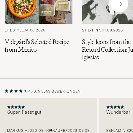
LIFESTYLE
04.08.2026
STIL-TIPPS
01.08.2026
Videgård's Selected Recipe
Style Icons from the
from Mexico
Record Collection: Ju
Iglesias
4.70/5
5553 BEWERTUNGEN
Super. Passt gut!
Wunderbar!
VORHERIGE
MARKUS H
2026-08-06
KÄUFER
2026-07-28
BENJAMIN S
2