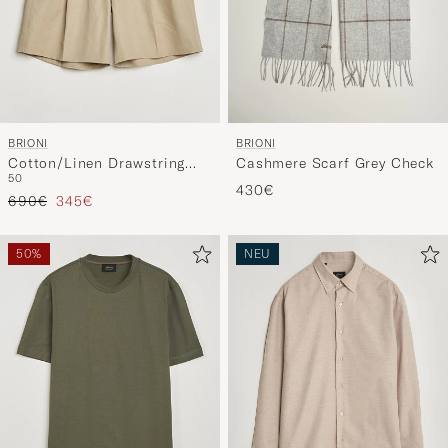
BRIONI
BRIONI
Cotton/Linen Drawstring
Cashmere Scarf Grey Check
50
Shorts Beige
430€
Regulärer Preis
Reduzierter Preis
690€
345€
50%
NEU