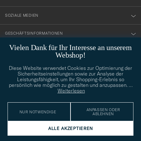
SOZIALE MEDIEN
GESCHÄFTSINFORMATIONEN
Vielen Dank für Ihr Interesse an unserem
Webshop!
STILBERATUNG
Diese Website verwendet Cookies zur Optimierung der
Benötigen Sie Hilfe bei der Suche nach Ihrem persönlichen Stil?
Sicherheitseinstellungen sowie zur Analyse der
Wenden Sie sich an uns, wir helfen Ihnen gerne weiter!
Leistungsfähigkeit, um Ihr Shopping-Erlebnis so
persönlich wie möglich zu gestalten und anzupassen.
…
info@careofcarl.de
STILBERATUNG
Weiterlesen
ANPASSEN ODER
NUR NOTWENDIGE
ABLEHNEN
© Care of Carl 2026
ALLE AKZEPTIEREN