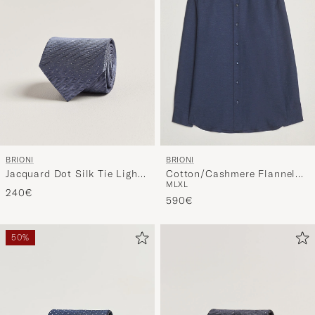
BRIONI
BRIONI
Jacquard Dot Silk Tie Light
Cotton/Cashmere Flannel
M
L
XL
Blue
Shirt Navy
240€
590€
50%