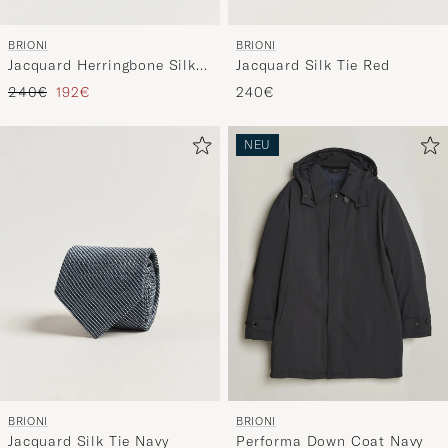
BRIONI
BRIONI
Jacquard Herringbone Silk
Jacquard Silk Tie Red
Tie Navy
Regulärer Preis
Reduzierter Preis
240€
192€
240€
NEU
BRIONI
BRIONI
Jacquard Silk Tie Navy
Performa Down Coat Navy