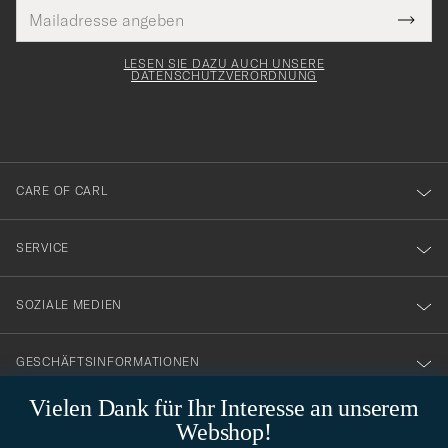
E-
Tack
lichtfeld
Mail
Submi
Adresse
för
Newsl
Form
LESEN SIE DAZU AUCH UNSERE
att
DATENSCHUTZVERORDNUNG
du
anmälde
dig
till
CARE OF CARL
vårt
nyhetsbrev!
SERVICE
SOZIALE MEDIEN
GESCHÄFTSINFORMATIONEN
Vielen Dank für Ihr Interesse an unserem
Webshop!
STILBERATUNG