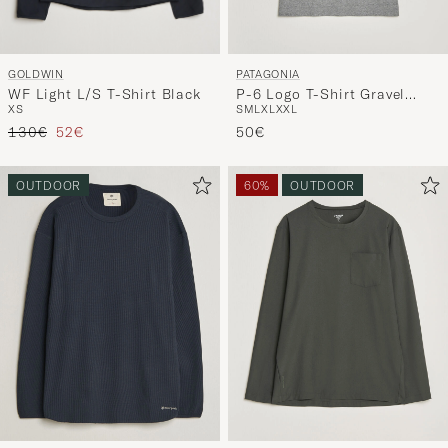
GOLDWIN
PATAGONIA
WF Light L/S T-Shirt Black
P-6 Logo T-Shirt Gravel
XS
S
M
L
XL
XXL
Heather
Regulärer Preis
Reduzierter Preis
130€
52€
50€
OUTDOOR
60%
OUTDOOR