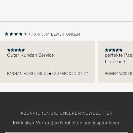
4.70/5
5551 BEWERTUNGEN
Guter Kunden Service
perfekte Pas
Lieferung
VORHERIGE
FARHAN A
2026-08-05
KÄUFER
2026-07-27
RONNY W
2026
ABONNIEREN SIE UNSEREN NEWSLETTER
Exklusiver Vorrang zu Neuheiten und Inspirationen