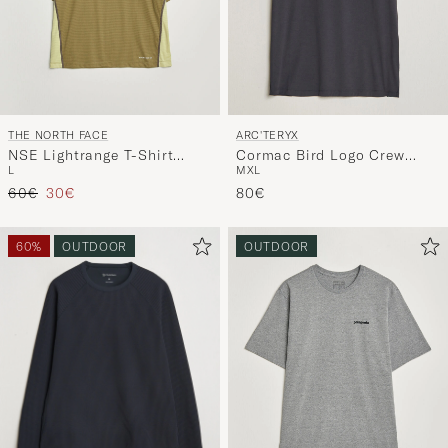
THE NORTH FACE
ARC'TERYX
NSE Lightrange T-Shirt
Cormac Bird Logo Crew
L
M
XL
Cedar
Neck T-Shirt Black
Regulärer Preis
Reduzierter Preis
60€
30€
80€
60%
OUTDOOR
OUTDOOR