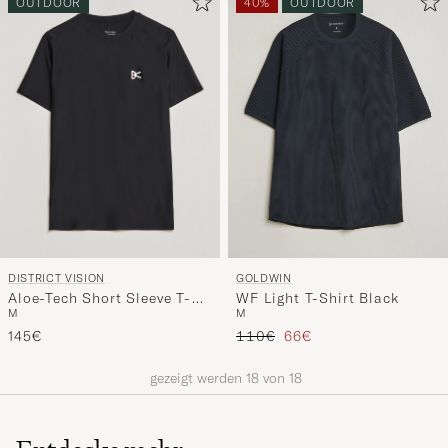
OUTDOOR
40%
OUTDOOR
DISTRICT VISION
GOLDWIN
Aloe-Tech Short Sleeve T-
WF Light T-Shirt Black
M
M
Shirt Black
Regulärer Preis
Reduzierter Preis
145€
110€
66€
gezeigt werden
18
von
18