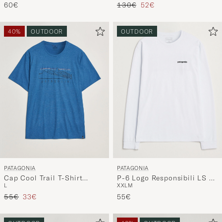
Regulärer Preis
Reduzierter Preis
60€
130€
52€
40%
OUTDOOR
OUTDOOR
PATAGONIA
PATAGONIA
P-6 Logo Responsibili LS T-
Cap Cool Trail T-Shirt
XXL
M
L
Shirt White
Aquatic Blue
Regulärer Preis
Reduzierter Preis
55€
55€
33€