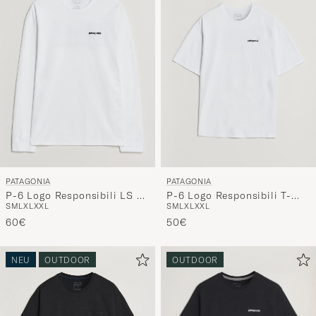
Stil
entspricht
PATAGONIA
PATAGONIA
P-6 Logo Responsibili LS T-
P-6 Logo Responsibili T-
S
M
L
XL
XXL
S
M
L
XL
XXL
Shirt Fiber White
Shirt Fiber White
60€
50€
NEU
OUTDOOR
OUTDOOR