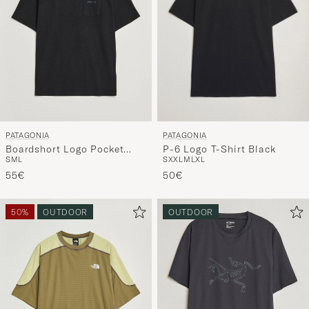
PATAGONIA
PATAGONIA
P-6 Logo T-Shirt Black
Boardshort Logo Pocket
S
XXL
M
L
XL
S
M
L
Responsibili T-Shirt Ink
50€
Black
55€
50%
OUTDOOR
OUTDOOR