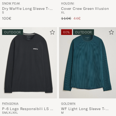
SNOW PEAK
HOUDINI
Dry Waffle Long Sleeve T-
Cover Crew Green Illusion
S
XL
Shirt Dark Navy
Regulärer Preis
Reduzierter Preis
100€
110€
44€
OUTDOOR
60%
OUTDOOR
PATAGONIA
GOLDWIN
P-6 Logo Responsibili LS T-
WF Light Long Sleeve T-
S
M
L
XL
XXL
M
Shirt Black
Shirt Kokiran Green