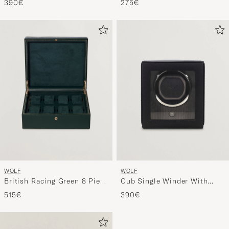
390€
275€
WOLF
WOLF
British Racing Green 8 Piece
Cub Single Winder With
Watch Box
Cover Black
515€
390€