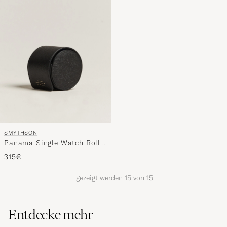
SMYTHSON
Panama Single Watch Roll
Black
315€
gezeigt werden
15
von
15
Entdecke mehr