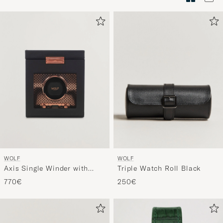
Stilberatu
um
die
Funktion
"Mein
Stil"
zu
aktivieren
und
erleben
Sie
eine
WOLF
WOLF
handverl
Axis Single Winder with
Triple Watch Roll Black
Auswahl,
Storage Copper
770€
250€
die
nun
Ihrem