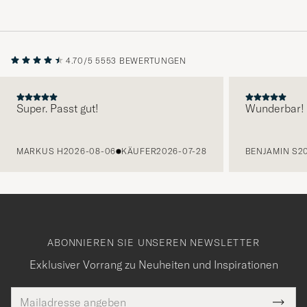
4.70/5
5553 BEWERTUNGEN
Super. Passt gut!
Wunderbar!
VORHERIGE
MARKUS H
2026-08-06
KÄUFER
2026-07-28
BENJAMIN S
2
ABONNIEREN SIE UNSEREN NEWSLETTER
Exklusiver Vorrang zu Neuheiten und Inspirationen
E-
Tack
lichtfeld
Mail