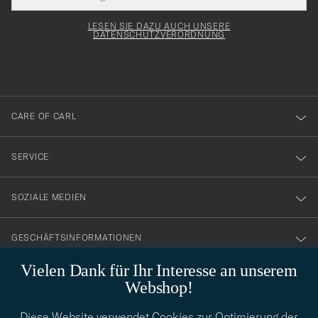
Submi
Adresse
för
Newsl
Form
LESEN SIE DAZU AUCH UNSERE
att
DATENSCHUTZVERORDNUNG
du
anmälde
dig
till
CARE OF CARL
vårt
nyhetsbrev!
SERVICE
SOZIALE MEDIEN
GESCHÄFTSINFORMATIONEN
Vielen Dank für Ihr Interesse an unserem
Webshop!
STILBERATUNG
Diese Website verwendet Cookies zur Optimierung der