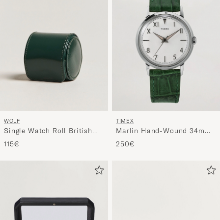
Stil
entspricht
WOLF
TIMEX
Single Watch Roll British
Marlin Hand-Wound 34mm
Racing Green
White Dial
115€
250€