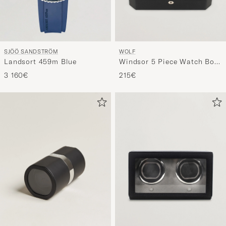
SJÖÖ SANDSTRÖM
WOLF
Landsort 459m Blue
Windsor 5 Piece Watch Box
Black Purple
3 160€
215€