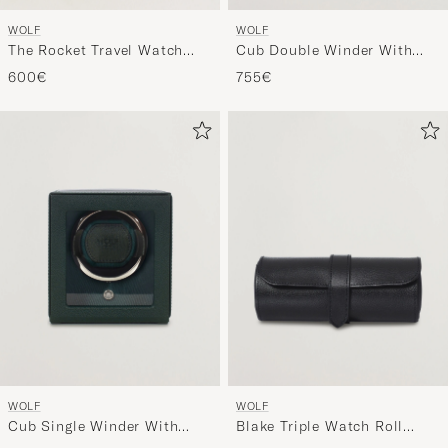
WOLF
WOLF
The Rocket Travel Watch
Cub Double Winder With
Winder Black
Cover Black
600€
755€
WOLF
WOLF
Cub Single Winder With
Blake Triple Watch Roll
Cover Green
Black/Purple