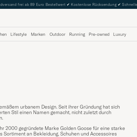
dversand frei ab 89 Euro Bestellwert
✔
Kostenlose Rücksendung
✔
Schnelle
hen
Lifestyle
Marken
Outdoor
Running
Pre-owned
Luxury
tgemäßem urbanem Design. Seit ihrer Gründung hat sich
rten Stil einen Namen gemacht, nicht zuletzt durch
n.
im Jahr 2000 gegründete Marke Golden Goose für eine starke
tes Sortiment an Bekleidung, Schuhen und Accessoires