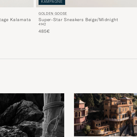
KAMPAGNE
GOLDEN GOOSE
tage Kalamata
Super-Star Sneakers Beige/Midnight
41
42
485€