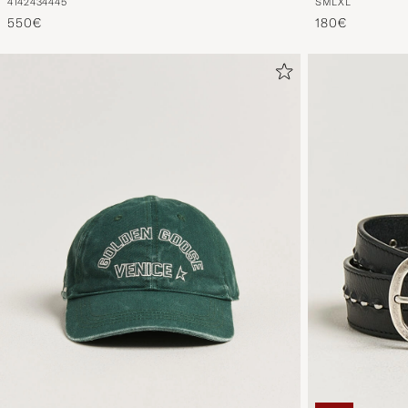
41
42
43
44
45
S
M
L
XL
550€
180€