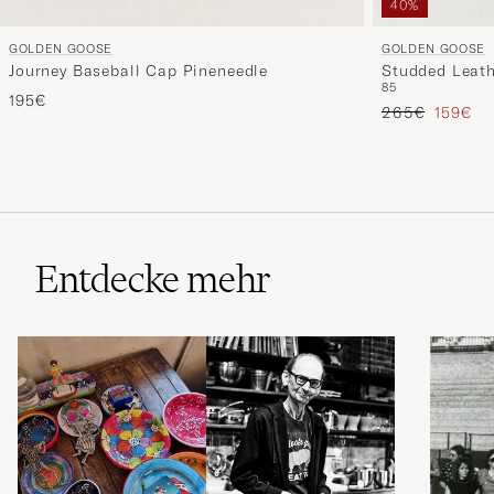
40%
GOLDEN GOOSE
GOLDEN GOOSE
Journey Baseball Cap Pineneedle
Studded Leath
85
195€
Regulärer Prei
Reduzie
265€
159€
Entdecke mehr