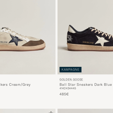
KAMPAGNE
GOLDEN GOOSE
akers Cream/Grey
Ball Star Sneakers Dark Blue
41
42
43
44
45
485€