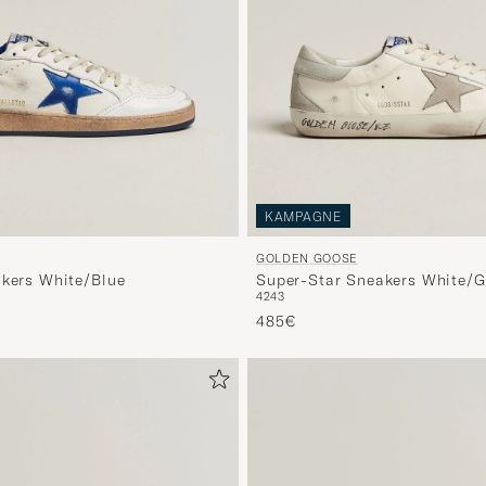
KAMPAGNE
GOLDEN GOOSE
akers White/Blue
Super-Star Sneakers White/G
42
43
485€