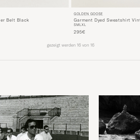
GOLDEN GOOSE
Garment Dyed Sweatshirt Vin
er Belt Black
S
M
L
XL
s
rter Preis
295€
gezeigt werden
16
von
16