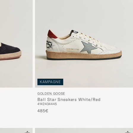
KAMPAGNE
GOLDEN GOOSE
Ball Star Sneakers White/Red
41
42
43
44
45
485€