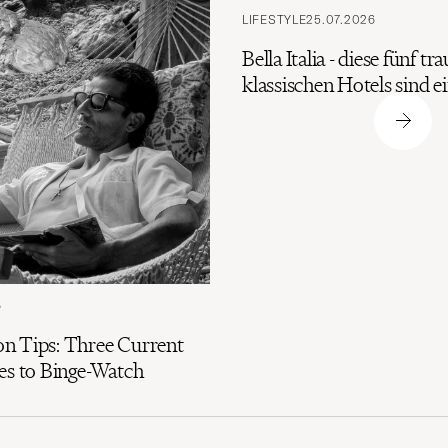
LIFESTYLE
25.07.2026
Bella Italia - diese fünf t
klassischen Hotels sind 
6
n Tips: Three Current
es to Binge-Watch