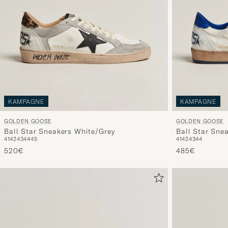
KAMPAGNE
KAMPAGNE
GOLDEN GOOSE
GOLDEN GOOSE
Ball Star Sneakers White/Grey
Ball Star Sne
41
42
43
44
45
41
42
43
44
520€
485€