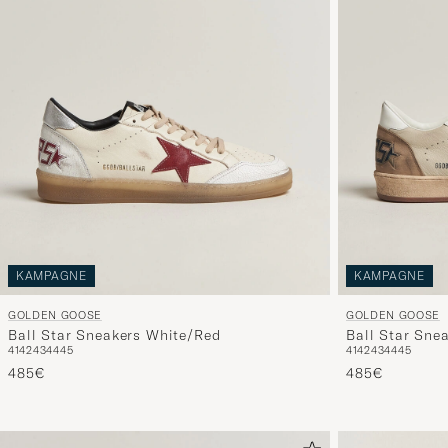
KAMPAGNE
KAMPAGNE
GOLDEN GOOSE
GOLDEN GOOSE
Ball Star Sneakers White/Red
Ball Star Sne
41
42
43
44
45
41
42
43
44
45
485€
485€