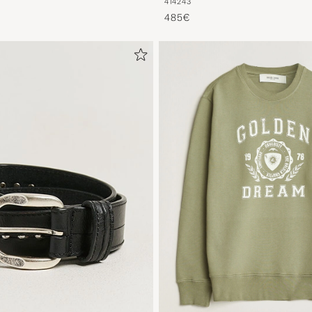
41
42
43
485€