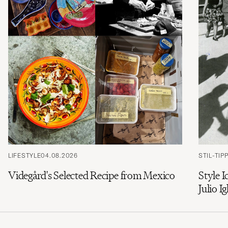
LIFESTYLE
04.08.2026
STIL-TIP
Videgård's Selected Recipe from Mexico
Style I
Julio Ig