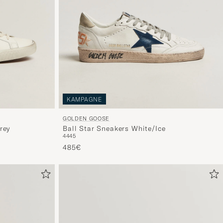
zu
aktivieren
und
erleben
Sie
eine
handverl
Auswahl,
KAMPAGNE
die
nun
GOLDEN GOOSE
rey
Ball Star Sneakers White/Ice
Ihrem
44
45
Stil
485€
entspricht