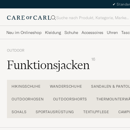
✔
Standar
Suche
Neu im Onlineshop
Kleidung
Schuhe
Accessoires
Uhren
Tasc
OUTDOOR
16
Funktionsjacken
HIKINGSCHUHE
WANDERSCHUHE
SANDALEN & PANTO
OUTDOORHOSEN
OUTDOORSHORTS
THERMOUNTERW
SCHALS
SPORTAUSRÜSTUNG
TEXTILPFLEGE
CAMP