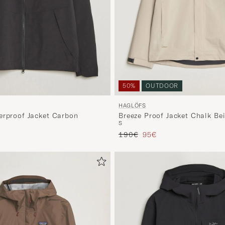
50%
OUTDOOR
HAGLÖFS
erproof Jacket Carbon
Breeze Proof Jacket Chalk Be
S
s
rter Preis
Regulärer Preis
Reduzierter Preis
190€
95€