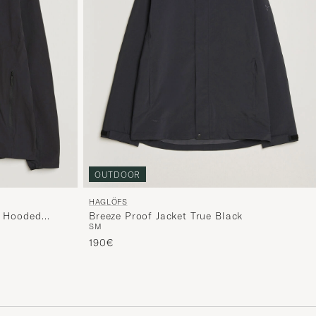
OUTDOOR
HAGLÖFS
l Hooded
Breeze Proof Jacket True Black
S
M
190€