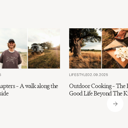
5
LIFESTYLE
02.09.2025
apters – A walk along the
Outdoor Cooking – The B
side
Good Life Beyond The K