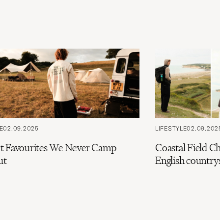
E
02.09.2025
LIFESTYLE
02.09.202
t Favourites We Never Camp
Coastal Field Ch
ut
English country