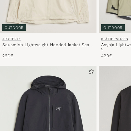
OUTDOOR
OUTDOOR
ARC'TERYX
KLÄTTERMUSEN
Squamish Lightweight Hooded Jacket Sea
Asynja Lightwe
L
S
Salt
Green
220€
420€