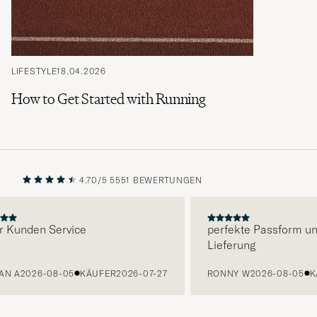
LIFESTYLE
18.04.2026
How to Get Started with Running
4.70/5
5551 BEWERTUNGEN
VORHERIGE
NÄCHST
nden Service
perfekte Passform und sc
Lieferung
2026-08-05
KÄUFER
2026-07-27
RONNY W
2026-08-05
KÄUF