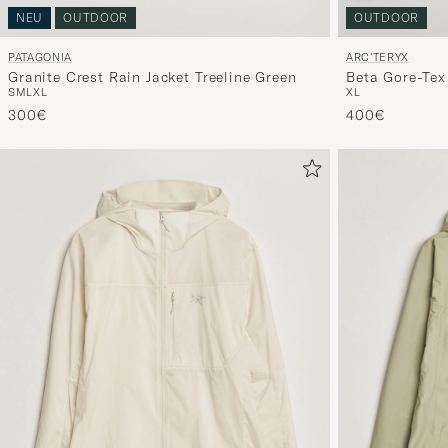
NEU
OUTDOOR
OUTDOOR
PATAGONIA
ARC'TERYX
Granite Crest Rain Jacket Treeline Green
Beta Gore-Tex
S
M
L
XL
XL
300€
400€