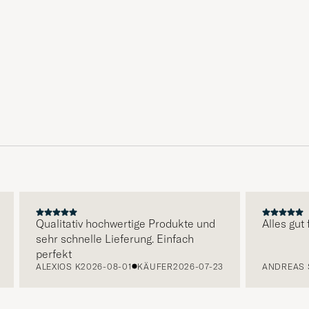
Qualitativ hochwertige Produkte und
Alles gut funk
sehr schnelle Lieferung. Einfach
perfekt
ALEXIOS K
2026-08-01
KÄUFER
2026-07-23
ANDREAS S
202