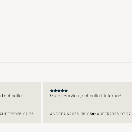
E
hnelle
Guter Service , schnelle Lieferung
ER
2026-07-26
ANDREA K
2026-08-05
KÄUFER
2026-07-27