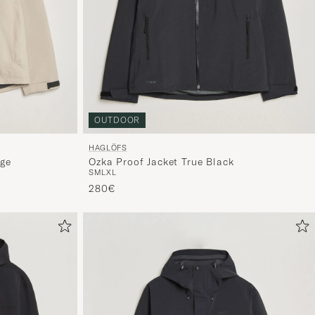
OUTDOOR
HAGLÖFS
ige
Ozka Proof Jacket True Black
S
M
L
XL
280€