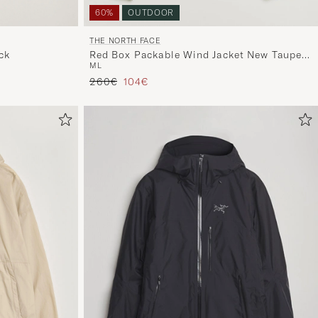
Auswahl,
60%
OUTDOOR
die
nun
THE NORTH FACE
ck
Red Box Packable Wind Jacket New Taupe
Ihrem
M
L
Green
Stil
Regulärer Preis
Reduzierter Preis
260€
104€
entspricht