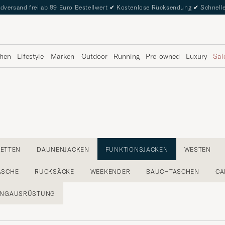
dversand frei ab 89 Euro Bestellwert
✔
Kostenlose Rücksendung
✔
Schnelle
hen
Lifestyle
Marken
Outdoor
Running
Pre-owned
Luxury
Sal
LETTEN
DAUNENJACKEN
FUNKTIONSJACKEN
WESTEN
ÄSCHE
RUCKSÄCKE
WEEKENDER
BAUCHTASCHEN
CA
INGAUSRÜSTUNG