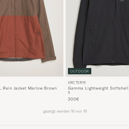
OUTDOOR
ARC'TERYX
Gamma Lightweight Softshel
3L Rain Jacket Marlow Brown
S
Jacket Black
300€
gezeigt werden
16
von
16