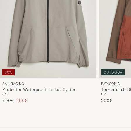
60%
OUTDOOR
SAIL RACING
PATAGONIA
Protector Waterproof Jacket Oyster
Torrentshell 
S
XL
S
M
Regulärer Preis
Reduzierter Preis
500€
200€
200€