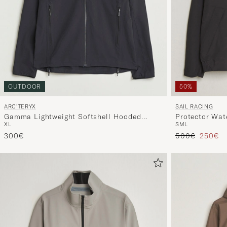
50%
OUTDOOR
SAIL RACING
ARC'TERYX
Protector Wat
Gamma Lightweight Softshell Hooded
S
M
L
XL
Jacket Black
Regulärer Prei
Reduzie
500€
250€
300€