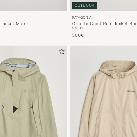
OUTDOOR
PATAGONIA
Granite Crest Rain Jacket Bla
 Jacket Mars
S
M
L
XL
300€