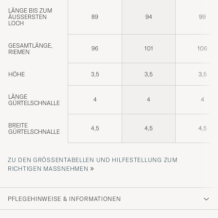
LÄNGE BIS ZUM
ÄUSSERSTEN L
89
94
99
OCH
GESAMTLÄNGE,
96
101
106
RIEMEN
HÖHE
3,5
3,5
3,5
LÄNGE
4
4
4
GÜRTELSCHNALLE
BREITE
4,5
4,5
4,5
GÜRTELSCHNALLE
ZU DEN GRÖSSENTABELLEN UND HILFESTELLUNG ZUM R
»
ICHTIGEN MASSNEHMEN
PFLEGEHINWEISE & INFORMATIONEN