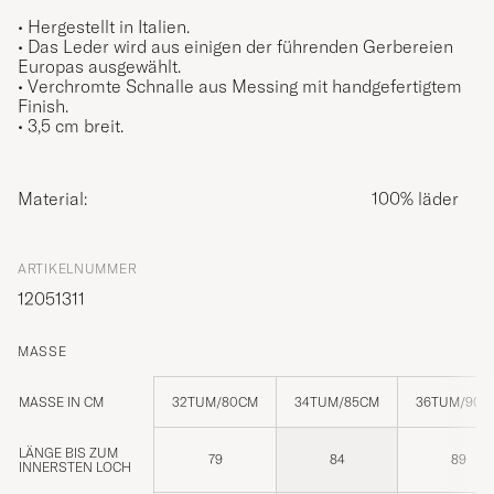
• Hergestellt in Italien.
• Das Leder wird aus einigen der führenden Gerbereien
Europas ausgewählt.
• Verchromte Schnalle aus Messing mit handgefertigtem
Finish.
• 3,5 cm breit.
Material:
100% läder
ARTIKELNUMMER
12051311
MASSE
MASSE IN CM
32TUM/80CM
34TUM/85CM
36TUM/90C
LÄNGE BIS ZUM
79
84
89
INNERSTEN LOCH