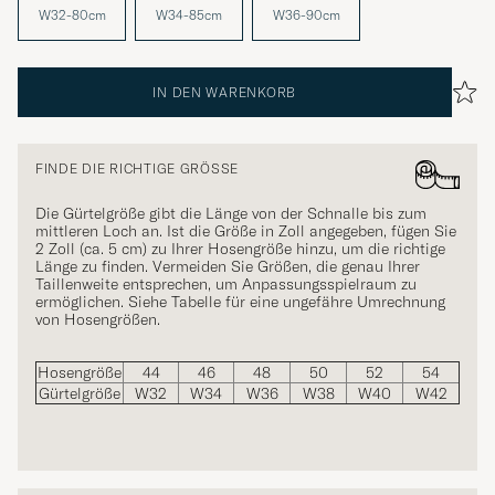
W32-80cm
W34-85cm
W36-90cm
IN DEN WARENKORB
FINDE DIE RICHTIGE GRÖSSE
Die Gürtelgröße gibt die Länge von der Schnalle bis zum
mittleren Loch an. Ist die Größe in Zoll angegeben, fügen Sie
2 Zoll (ca. 5 cm) zu Ihrer Hosengröße hinzu, um die richtige
Länge zu finden. Vermeiden Sie Größen, die genau Ihrer
Taillenweite entsprechen, um Anpassungsspielraum zu
ermöglichen. Siehe Tabelle für eine ungefähre Umrechnung
von Hosengrößen.
Hosengröße
44
46
48
50
52
54
Gürtelgröße
W32
W34
W36
W38
W40
W42