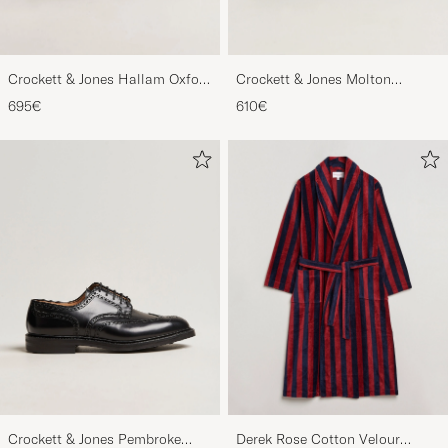
Crockett & Jones Hallam Oxford
Crockett & Jones Molton
Black Calf
Chukka Black Rough-Out Suede
695€
610€
Crockett & Jones Pembroke
Derek Rose Cotton Velour