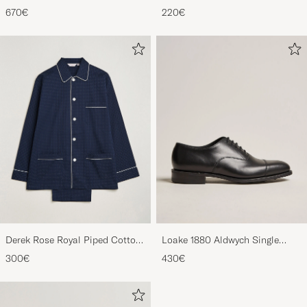
Derbys Black Calf
Striped Gown Red/Blue
670€
220€
Derek Rose Royal Piped Cotton
Loake 1880 Aldwych Single
Pyjama Set Navy
Oxford Black Calf
300€
430€