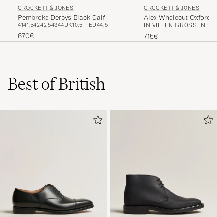
CROCKETT & JONES
CROCKETT & JONES
Pembroke Derbys Black Calf
Alex Wholecut Oxford B
41
41,5
42
42,5
43
44
UK10.5 - EU44,5
IN VIELEN GRÖSSEN ERH
670€
715€
Best of British