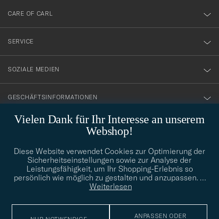
till
CARE OF CARL
vårt
nyhetsbrev!
SERVICE
SOZIALE MEDIEN
GESCHÄFTSINFORMATIONEN
Vielen Dank für Ihr Interesse an unserem
Webshop!
STILBERATUNG
Diese Website verwendet Cookies zur Optimierung der
Benötigen Sie Hilfe bei der Suche nach Ihrem persönlichen Stil?
Sicherheitseinstellungen sowie zur Analyse der
Wenden Sie sich an uns, wir helfen Ihnen gerne weiter!
Leistungsfähigkeit, um Ihr Shopping-Erlebnis so
persönlich wie möglich zu gestalten und anzupassen.
…
info@careofcarl.de
STILBERATUNG
Weiterlesen
ANPASSEN ODER