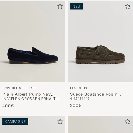
NEU
BOWHILL & ELLIOTT
LES DEUX
Plain Albert Pump Navy
Suede Boatshoe Rosin
IN VIELEN GRÖSSEN ERHÄLTLICH
41
42
43
44
45
Velvet
Green
200€
400€
KAMPAGNE