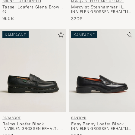
BRUNELLO CUCINELLI
MYRQVIST FOR CARE OF CARL
Tassel Loafers Siena Brown
Myrqvist Stenhammar II
45
IN VIELEN GRÖSSEN ERHÄLTLICH
Suede
Vibram Loafer Black
950€
Grained Calf
320€
KAMPAGNE
KAMPAGNE
PARABOOT
SANTONI
Reims Loafer Black
Easy Penny Loafer Black
IN VIELEN GRÖSSEN ERHÄLTLICH
IN VIELEN GRÖSSEN ERHÄLTLICH
Calf