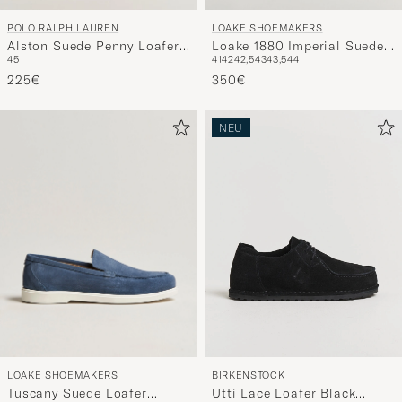
LOAKE SHOEMAKERS
POLO RALPH LAUREN
Loake 1880 Imperial Suede
Alston Suede Penny Loafers
41
42
42,5
43
43,5
44
45
Loafers Dark Brown
Dark Brown
350€
225€
NEU
LOAKE SHOEMAKERS
BIRKENSTOCK
Tuscany Suede Loafer
Utti Lace Loafer Black