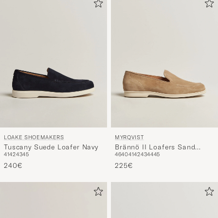
LOAKE SHOEMAKERS
MYRQVIST
Tuscany Suede Loafer Navy
Brännö II Loafers Sand
41
42
43
45
46
40
41
42
43
44
45
Suede
240€
225€