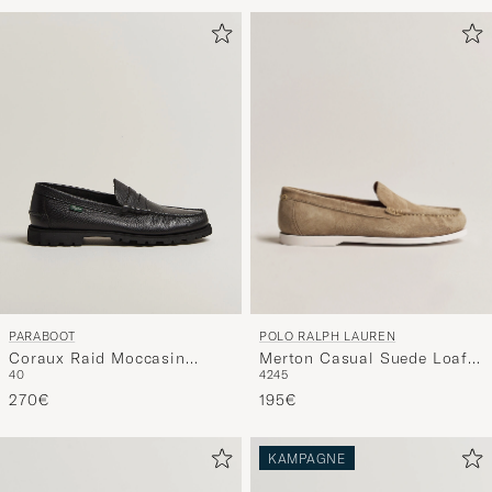
POLO RALPH LAUREN
PARABOOT
Merton Casual Suede Loafer
Coraux Raid Moccasin
42
45
40
Dirty Buck
Black
195€
270€
KAMPAGNE