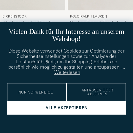
POLO RALPH LAUREN
BIRKENSTOCK
Merton Casual Suede Loafer
Utti Lace Loafer Carafe
41
40
41
42
43
44
45
46
Newport Navy
Suede
Vielen Dank für Ihr Interesse an unserem
195€
160€
Webshop!
Diese Website verwendet Cookies zur Optimierung der
Sicherheitseinstellungen sowie zur Analyse der
Leistungsfähigkeit, um Ihr Shopping-Erlebnis so
persönlich wie möglich zu gestalten und anzupassen.
…
Weiterlesen
ANPASSEN ODER
NUR NOTWENDIGE
ABLEHNEN
ALLE AKZEPTIEREN
SANTONI
BOSS BLACK