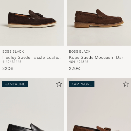
BOSS BLACK
BOSS BLACK
Hedley Suede Tassle Loafer
Kope Suede Moccasin Dark
41
42
43
44
45
40
41
42
43
45
Dark Brown
Brown
320€
220€
KAMPAGNE
KAMPAGNE