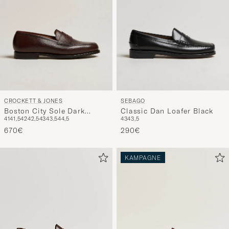
CROCKETT & JONES
SEBAGO
Boston City Sole Dark
Classic Dan Loafer Black
41
41,5
42
42,5
43
43,5
44,5
43
43,5
Brown Calf
670€
290€
KAMPAGNE