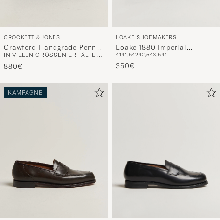
LOAKE SHOEMAKERS
CROCKETT & JONES
Loake 1880 Imperial
Crawford Handgrade Penny
41
41,5
42
42,5
43,5
44
IN VIELEN GRÖSSEN ERHÄLTLICH
Grained Penny Loafer Black
Loafer Dk Brown Antique
350€
Calf
880€
KAMPAGNE