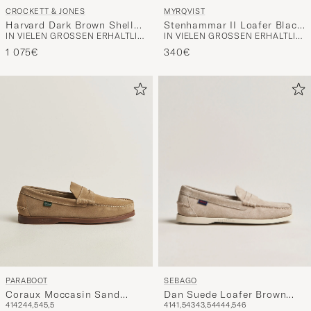
MYRQVIST
CROCKETT & JONES
Stenhammar II Loafer Black
Harvard Dark Brown Shell
IN VIELEN GRÖSSEN ERHÄLTLICH
IN VIELEN GRÖSSEN ERHÄLTLICH
Calf
Cordovan
340€
1 075€
SEBAGO
PARABOOT
Dan Suede Loafer Brown
Coraux Moccasin Sand
41
41,5
43
43,5
44
44,5
46
41
42
44,5
45,5
Taupe
Suede