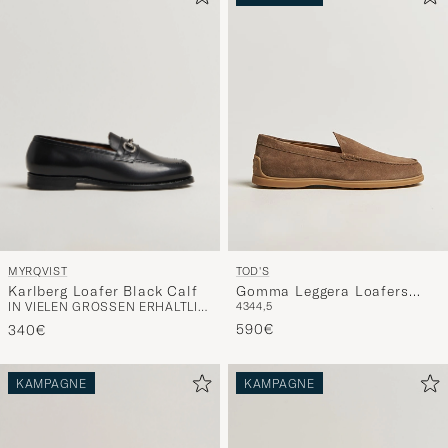
MYRQVIST
TOD'S
Karlberg Loafer Black Calf
Gomma Leggera Loafers
IN VIELEN GRÖSSEN ERHÄLTLICH
43
44,5
Chestnut Suede
590€
340€
KAMPAGNE
KAMPAGNE