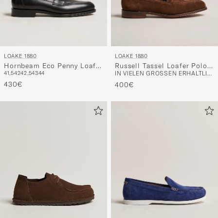
LOAKE 1880
LOAKE 1880
Hornbeam Eco Penny Loafer
Russell Tassel Loafer Polo
41,5
42
42,5
43
44
IN VIELEN GRÖSSEN ERHÄLTLICH
Black Calf
Oiled Suede
430€
400€