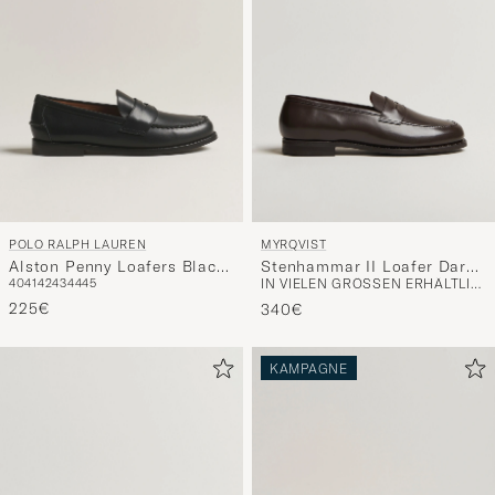
POLO RALPH LAUREN
MYRQVIST
Alston Penny Loafers Black
Stenhammar II Loafer Dark
40
41
42
43
44
45
IN VIELEN GRÖSSEN ERHÄLTLICH
Calf
Brown Calf
225€
340€
KAMPAGNE