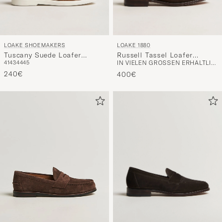
LOAKE SHOEMAKERS
LOAKE 1880
Tuscany Suede Loafer
Russell Tassel Loafer
41
43
44
45
IN VIELEN GRÖSSEN ERHÄLTLICH
Chestnut
Chocolate Brown Suede
240€
400€