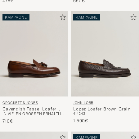
475€
650€
KAMPAGNE
KAMPAGNE
CROCKETT & JONES
JOHN LOBB
Cavendish Tassel Loafer
Lopez Loafer Brown Grain
IN VIELEN GRÖSSEN ERHÄLTLICH
41
42
43
Dark Brown Calf
1 590€
710€
KAMPAGNE