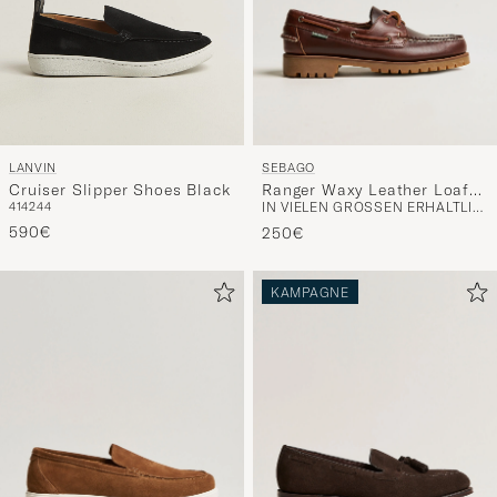
SEBAGO
LANVIN
Ranger Waxy Leather Loafer
Cruiser Slipper Shoes Black
IN VIELEN GRÖSSEN ERHÄLTLICH
41
42
44
Brown Gum
590€
250€
KAMPAGNE