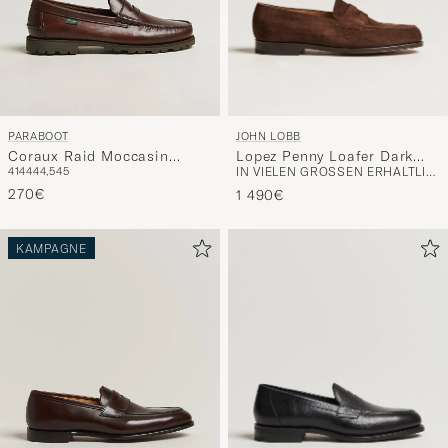
JOHN LOBB
PARABOOT
Lopez Penny Loafer Dark
Coraux Raid Moccasin
IN VIELEN GRÖSSEN ERHÄLTLICH
41
44
44,5
45
Brown Suede
America
270€
1 490€
KAMPAGNE