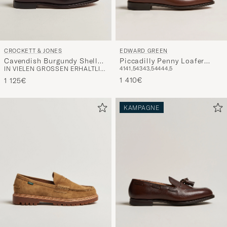
EDWARD GREEN
CROCKETT & JONES
Piccadilly Penny Loafer
Cavendish Burgundy Shell
41
41,5
43
43,5
44
44,5
IN VIELEN GRÖSSEN ERHÄLTLICH
Dark Oak Antique
Cordovan
1 410€
1 125€
KAMPAGNE