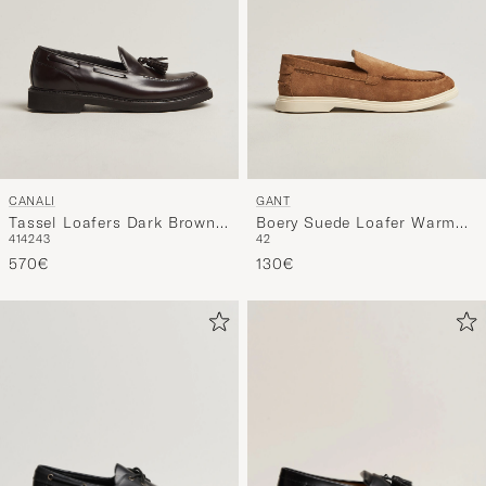
CANALI
GANT
Tassel Loafers Dark Brown
Boery Suede Loafer Warm
41
42
43
42
Calf
Sand
570€
130€