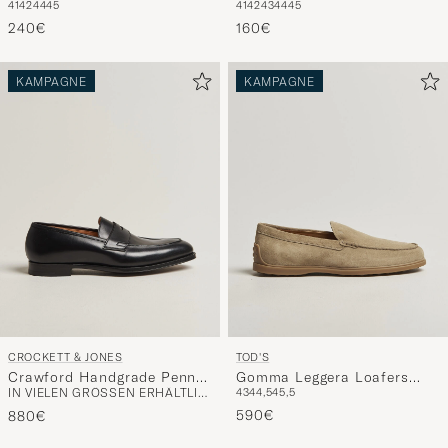
41
42
44
45
41
42
43
44
45
Denim
Suede
240€
160€
KAMPAGNE
KAMPAGNE
CROCKETT & JONES
TOD'S
Crawford Handgrade Penny
Gomma Leggera Loafers
IN VIELEN GRÖSSEN ERHÄLTLICH
43
44,5
45,5
Loafer Black Calf
Light Beige Suede
590€
880€