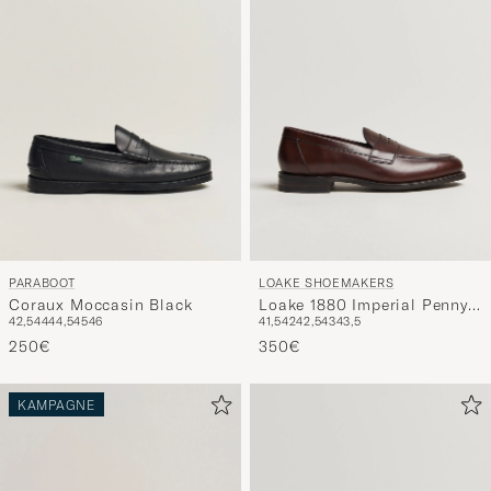
Stil
entspricht
PARABOOT
LOAKE SHOEMAKERS
Coraux Moccasin Black
Loake 1880 Imperial Penny
42,5
44
44,5
45
46
41,5
42
42,5
43
43,5
Loafer Dark Brown
250€
350€
KAMPAGNE