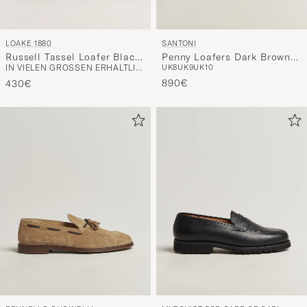
LOAKE 1880
SANTONI
Russell Tassel Loafer Black
Penny Loafers Dark Brown
IN VIELEN GRÖSSEN ERHÄLTLICH
UK8
UK9
UK10
Calf
Calf
890€
430€