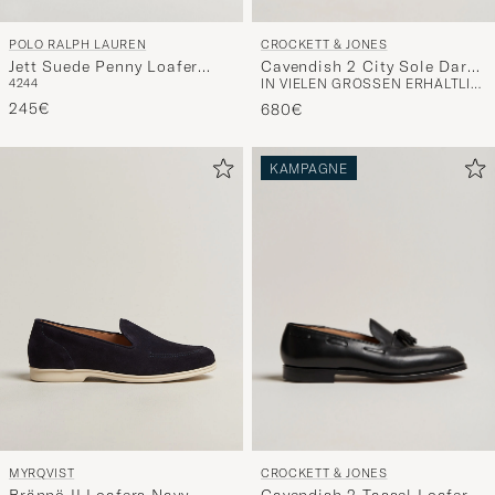
POLO RALPH LAUREN
CROCKETT & JONES
Jett Suede Penny Loafer
Cavendish 2 City Sole Dark
42
44
IN VIELEN GRÖSSEN ERHÄLTLICH
Desert Tan
Brown Grain
245€
680€
KAMPAGNE
CROCKETT & JONES
MYRQVIST