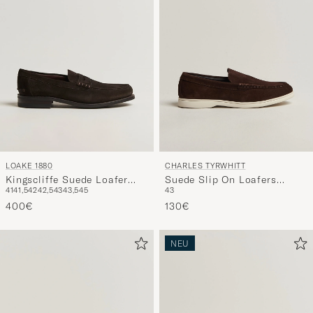
LOAKE 1880
CHARLES TYRWHITT
Kingscliffe Suede Loafer
Suede Slip On Loafers
41
41,5
42
42,5
43
43,5
45
43
Dark Brown
Chocolate Brown
400€
130€
NEU