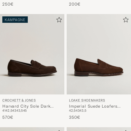
200€
250€
KAMPAGNE
CROCKETT & JONES
LOAKE SHOEMAKERS
Harvard City Sole Dark
Imperial Suede Loafers
41
42,5
43
43,5
45
42,5
43
43,5
Brown Suede
Brown
570€
350€