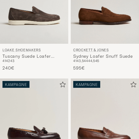
LOAKE SHOEMAKERS
CROCKETT & JONES
Tuscany Suede Loafer
Sydney Loafer Snuff Suede
41
42
43
41
43,5
44
44,5
45
Anthracite
240€
595€
KAMPAGNE
KAMPAGNE