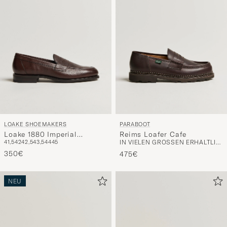
LOAKE SHOEMAKERS
PARABOOT
Loake 1880 Imperial
Reims Loafer Cafe
41,5
42
42,5
43,5
44
45
IN VIELEN GRÖSSEN ERHÄLTLICH
Grained Penny Loafer Dark
Brown
350€
475€
NEU