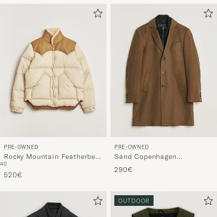
PRE-OWNED
PRE-OWNED
Rocky Mountain Featherbed
Sand Copenhagen
40
Christy Jacket Light Beige
Cashmere Blend Coat Brown
290€
40
520€
48
OUTDOOR