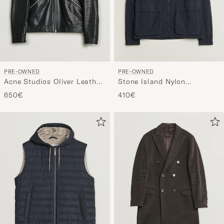
PRE-OWNED
PRE-OWNED
Acne Studios Oliver Leather
Stone Island Nylon
Jacket Black 48
Smerigliato-TC Short Parka
650€
410€
Navy M