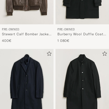
PRE-OWNED
PRE-OWNED
Stewart Calf Bomber Jacket
Burberry Wool Duffle Coat
Dark Brown L
Black 50
400€
1 080€