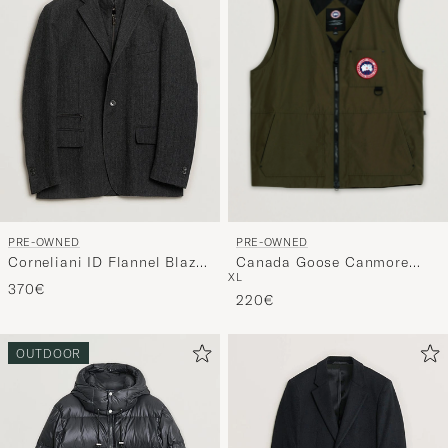
PRE-OWNED
PRE-OWNED
Canada Goose Canmore
Corneliani ID Flannel Blazer
XL
Vest Military Green
Grey Melange 48
370€
220€
OUTDOOR