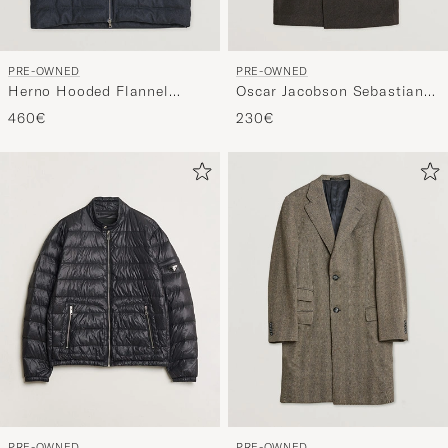
PRE-OWNED
PRE-OWNED
Herno Hooded Flannel
Oscar Jacobson Sebastian
Cashmere & Silk Vest Navy
Wool/Cashmere Double
460€
230€
52
Breasted Coat Brown 48
PRE-OWNED
PRE-OWNED