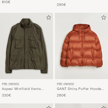
Wool Coat Black & Cream 2
Wool Coat Navy 48
810€
- XS
290€
PRE-OWNED
PRE-OWNED
Aspesi Minifield Vento
GANT Shiny Puffer Hooded
Jacket Green L
Jacket Rust XL
330€
280€