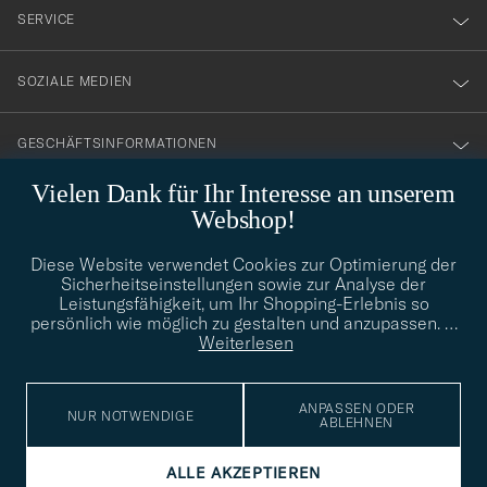
nyhetsbrev!
SERVICE
SOZIALE MEDIEN
GESCHÄFTSINFORMATIONEN
Vielen Dank für Ihr Interesse an unserem
Webshop!
STILBERATUNG
Diese Website verwendet Cookies zur Optimierung der
Benötigen Sie Hilfe bei der Suche nach Ihrem persönlichen Stil?
Sicherheitseinstellungen sowie zur Analyse der
Wenden Sie sich an uns, wir helfen Ihnen gerne weiter!
Leistungsfähigkeit, um Ihr Shopping-Erlebnis so
persönlich wie möglich zu gestalten und anzupassen.
…
info@careofcarl.de
STILBERATUNG
Weiterlesen
ANPASSEN ODER
NUR NOTWENDIGE
ABLEHNEN
© Care of Carl 2026
ALLE AKZEPTIEREN