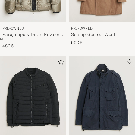
PRE-OWNED
PRE-OWNED
Parajumpers Diran Powder
Sealup Genova Wool
M
Puffer Nowhere M
Peacoat Camel 50
560€
480€