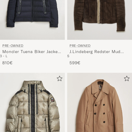
eine
handverl
Auswahl,
die
nun
Ihrem
PRE-OWNED
PRE-OWNED
J.Lindeberg Redster Mud
Moncler Tuena Biker Jacket
Stil
S
3 - L
Shearling Suede Jacket Mud
Navy 3 - L
entspricht
Brown
599€
810€