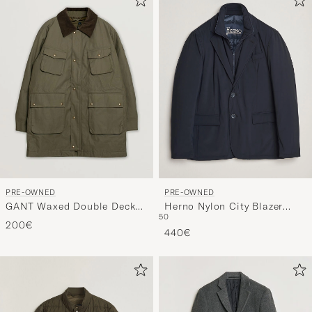
PRE-OWNED
PRE-OWNED
GANT Waxed Double Decker
Herno Nylon City Blazer
50
Jacket Hunter Green XL
Navy 50
200€
440€