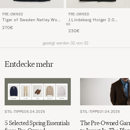
PRE-OWNED
PRE-OWNED
Tiger of Sweden Netley Wool
J.Lindeberg Holger 2.0
50
Coat Navy 48
Melton Coat Black 50
270€
230€
gezeigt werden
32
von
32
Entdecke mehr
STIL-TIPPS
05.04.2025
STIL-TIPPS
01.04.2025
5 Selected Spring Essentials
The Pre-Owned Gar