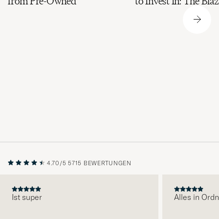
from Pre-Owned
to Invest In: The Bla
4.70/5
5715 BEWERTUNGEN
Ist super
Alles in Ord
VORHERIGE