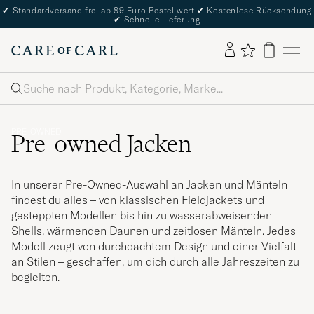
✔
Standardversand frei ab 89 Euro Bestellwert
✔
Kostenlose Rücksendung
✔
Schnelle Lieferung
Suche
PRE-OWNED
Pre-owned Jacken
In unserer Pre-Owned-Auswahl an Jacken und Mänteln
findest du alles – von klassischen Fieldjackets und
gesteppten Modellen bis hin zu wasserabweisenden
Shells, wärmenden Daunen und zeitlosen Mänteln. Jedes
Modell zeugt von durchdachtem Design und einer Vielfalt
an Stilen – geschaffen, um dich durch alle Jahreszeiten zu
begleiten.