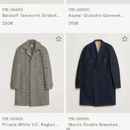
PRE-OWNED
PRE-OWNED
Belstaff Tamworth Stretch
Aspesi Giubotto Garment
Down Jacket Black 46
Dyed Field Jacket Navy S
250€
310€
PRE-OWNED
PRE-OWNED
Private White V.C. Raglan
Morris Double Breasted
48