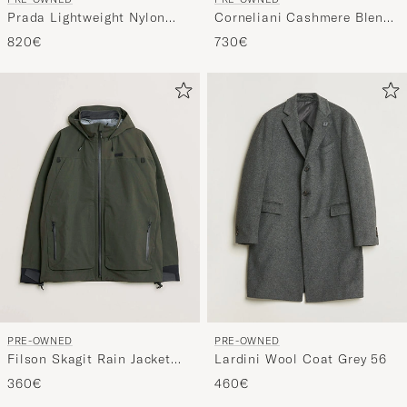
Prada Lightweight Nylon
Corneliani Cashmere Blend
Down Jacket Black 54
Herringbone Coat Brown 46
820€
730€
PRE-OWNED
PRE-OWNED
Filson Skagit Rain Jacket
Lardini Wool Coat Grey 56
Forest Green L
360€
460€