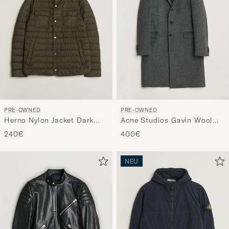
PRE-OWNED
PRE-OWNED
Herno Nylon Jacket Dark
Acne Studios Gavin Wool
Olive 48
Coat Grey 48
240€
400€
NEU