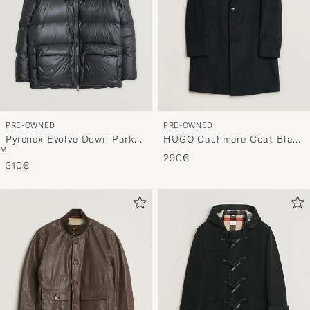
PRE-OWNED
PRE-OWNED
Pyrenex Evolve Down Parka
HUGO Cashmere Coat Black
M
Black
46
290€
310€