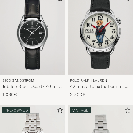
SJÖÖ SANDSTRÖM
POLO RALPH LAUREN
Jubilee Steel Quartz 40mm
42mm Automatic Denim Tux
Black/Black Calf
Bear White Dial
1 080€
2 300€
PRE-OWNED
VINTAGE