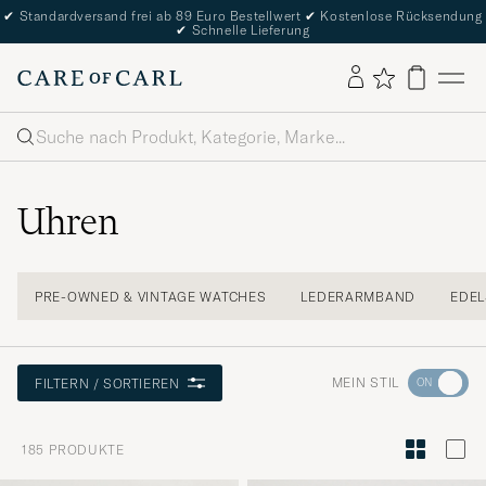
✔
Standardversand frei ab 89 Euro Bestellwert
✔
Kostenlose Rücksendung
✔
Schnelle Lieferung
Suche
Uhren
PRE-OWNED & VINTAGE WATCHES
LEDERARMBAND
EDE
Wechseln
MEIN STIL
FILTERN / SORTIEREN
Sie
zur
185
PRODUKTE
Stilberatu