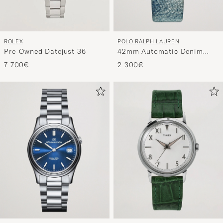
POLO RALPH LAUREN
ROLEX
42mm Automatic Denim
Pre-Owned Datejust 36
Flag Bear Steel With White
2 300€
7 700€
Dial