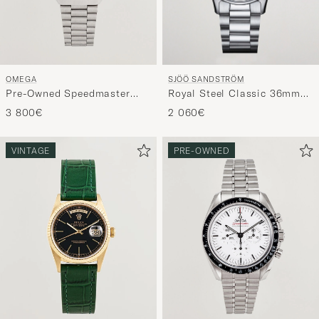
SJÖÖ SANDSTRÖM
OMEGA
Royal Steel Classic 36mm
Pre-Owned Speedmaster
Black with Steel
Mark II Re Edition
2 060€
3 800€
VINTAGE
PRE-OWNED