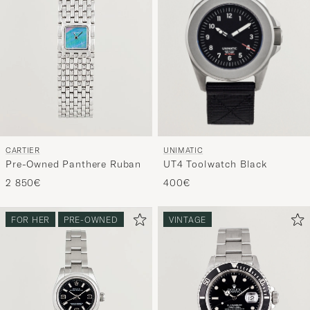
entspricht
UNIMATIC
CARTIER
UT4 Toolwatch Black
Pre-Owned Panthere Ruban
400€
2 850€
FOR HER
PRE-OWNED
VINTAGE