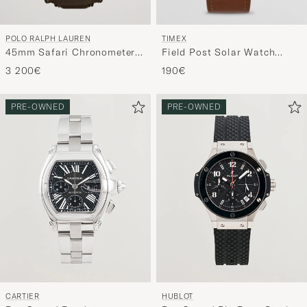
POLO RALPH LAUREN
TIMEX
45mm Safari Chronometer
Field Post Solar Watch
Black Steel/Calf Strap
36mm Brown/Black
3 200€
190€
PRE-OWNED
PRE-OWNED
CARTIER
HUBLOT