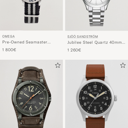
OMEGA
SJÖÖ SANDSTRÖM
Pre-Owned Seamaster
Jubilee Steel Quartz 40mm
300M SMP Midsize
White/Steel
1 800€
1 260€