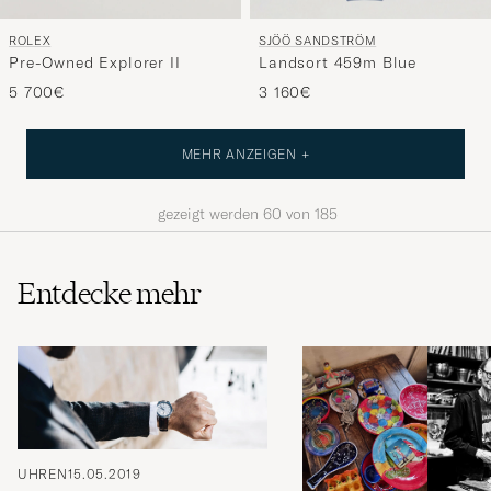
SJÖÖ SANDSTRÖM
ROLEX
Landsort 459m Blue
Pre-Owned Explorer II
3 160€
5 700€
MEHR ANZEIGEN +
gezeigt werden
60
von
185
Entdecke mehr
UHREN
15.05.2019