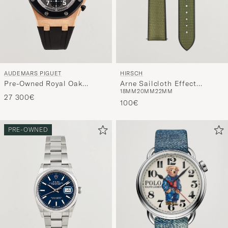
HIRSCH
AUDEMARS PIGUET
Arne Sailcloth Effect
Pre-Owned Royal Oak
18MM
20MM
22MM
Performance Watch Strap
Offshore 18K
27 300€
Olive
100€
PRE-OWNED