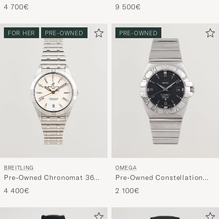
Daylight
4 700€
9 500€
FOR HER
PRE-OWNED
PRE-OWNED
BREITLING
OMEGA
Pre-Owned Chronomat 36
Pre-Owned Constellation
Diamant
Double Eagle
4 400€
2 100€