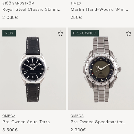
SJÖÖ SANDSTRÖM
TIMEX
Royal Steel Classic 36mm
Marlin Hand-Wound 34mm
Blue and Steel
White Dial
2 060€
250€
NEW
PRE-OWNED
OMEGA
OMEGA
Pre-Owned Aqua Terra
Pre-Owned Speedmaster
Skywalker X-33
5 500€
2 300€