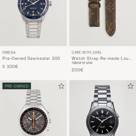
OMEGA
CARE WITH CARL
Pre-Owned Seamaster 300
Watch Strap Re-made Louis
18MM
19 MM
Vuitton Monogram
5 300€
200€
PRE-OWNED