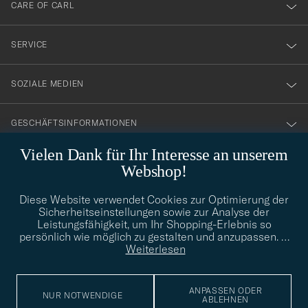
till
CARE OF CARL
vårt
nyhetsbrev!
SERVICE
SOZIALE MEDIEN
GESCHÄFTSINFORMATIONEN
Vielen Dank für Ihr Interesse an unserem
Webshop!
STILBERATUNG
Diese Website verwendet Cookies zur Optimierung der
Benötigen Sie Hilfe bei der Suche nach Ihrem persönlichen Stil?
Sicherheitseinstellungen sowie zur Analyse der
Wenden Sie sich an uns, wir helfen Ihnen gerne weiter!
Leistungsfähigkeit, um Ihr Shopping-Erlebnis so
persönlich wie möglich zu gestalten und anzupassen.
…
info@careofcarl.de
STILBERATUNG
Weiterlesen
ANPASSEN ODER
NUR NOTWENDIGE
ABLEHNEN
© Care of Carl 2026