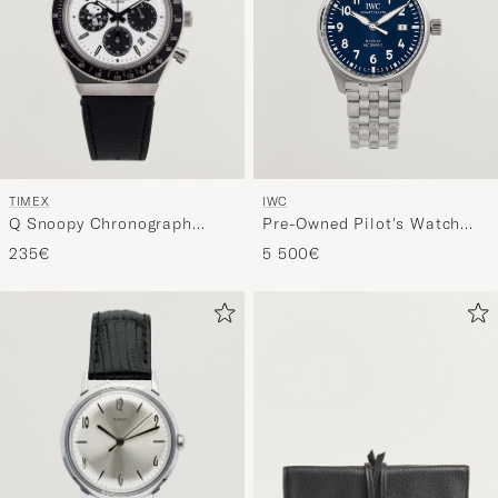
TIMEX
IWC
Q Snoopy Chronograph
Pre-Owned Pilot's Watch
40mm White Dial
Mark XX
235€
5 500€