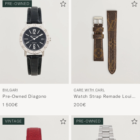
PRE-OWNED
BVLGARI
CARE WITH CARL
Pre-Owned Diagono
Watch Strap Remade Louis
Vuitton 20/16 mm
1 500€
200€
Monogram
VINTAGE
PRE-OWNED