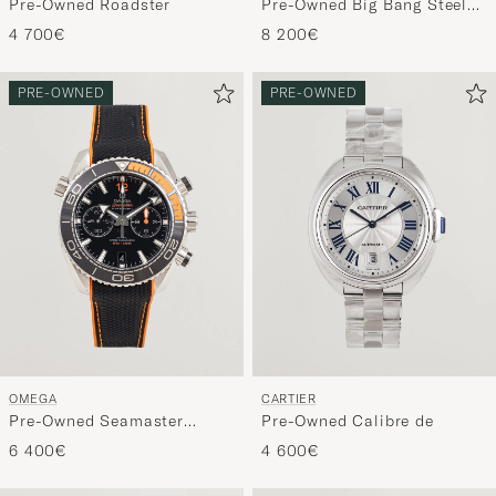
Pre-Owned Roadster
Pre-Owned Big Bang Steel
Ceramic
4 700€
8 200€
PRE-OWNED
PRE-OWNED
OMEGA
CARTIER
Pre-Owned Seamaster
Pre-Owned Calibre de
Planet Ocean Chronograph
6 400€
4 600€
600M