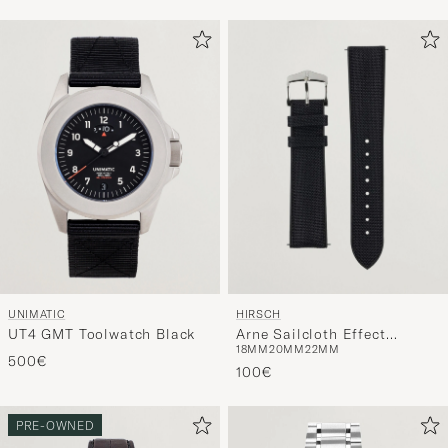
UNIMATIC
HIRSCH
UT4 GMT Toolwatch Black
Arne Sailcloth Effect
18MM
20MM
22MM
Performance Watch Strap
500€
Black
100€
PRE-OWNED