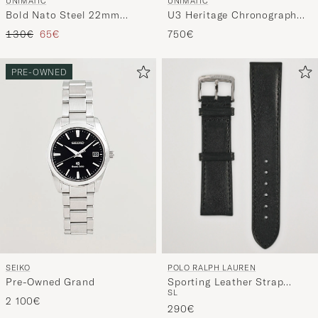
UNIMATIC
UNIMATIC
Bold Nato Steel 22mm
U3 Heritage Chronograph
Strap Set Multi
Diver Blue
Regulärer Preis
Reduzierter Preis
130€
65€
750€
PRE-OWNED
POLO RALPH LAUREN
SEIKO
Sporting Leather Strap
Pre-Owned Grand
S
L
Black
2 100€
290€