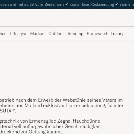
dversand frei ab 89 Euro Bestellwert
✔
Kostenlose Rücksendung
✔
Schnelle
hen
Lifestyle
Marken
Outdoor
Running
Pre-owned
Luxury
betrieb nach dem Erwerb der Webstühle seines Vaters im
nehmen aus Mailand exklusiver Herrenbekleidung, feinsten
SSUTA™.
ngstechnik von Ermenegildo Zegna. Hauchdünne
terial voll außergewöhnlicher Geschmeidigkeit
indruckend zur Geltung kommt.