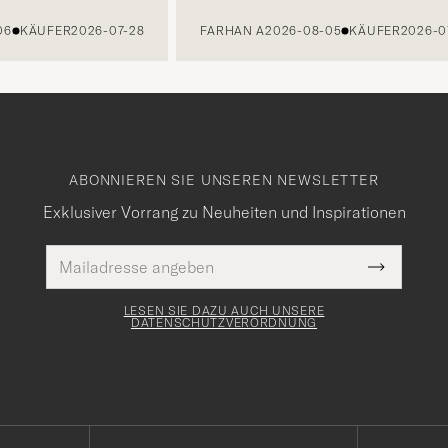
KÄUFER
2026-07-28
FARHAN A
2026-08-05
KÄUFER
2026-07-2
ABONNIEREN SIE UNSEREN NEWSLETTER
Exklusiver Vorrang zu Neuheiten und Inspirationen
E-
Pflichtfeld
Mail
Submit
Adresse
Newslette
Form
LESEN SIE DAZU AUCH UNSERE
DATENSCHUTZVERORDNUNG