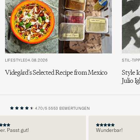
LIFESTYLE
04.08.2026
STIL-TIP
Videgård's Selected Recipe from Mexico
Style I
Julio Ig
4.70/5
5553 BEWERTUNGEN
VORHERIGE
NÄCHST
 Passt gut!
Wunderbar!