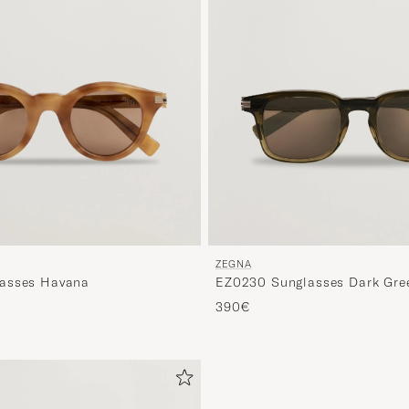
ZEGNA
EZ0230 Sunglasses Dark Gre
asses Havana
390€