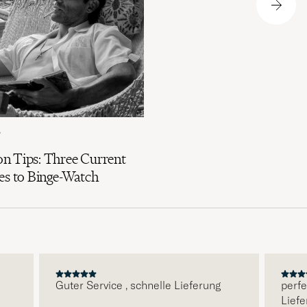
6
n Tips: Three Current
es to Binge-Watch
Guter Service , schnelle Lieferung
perfekt
Lieferu