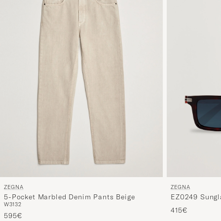
ZEGNA
ZEGNA
5-Pocket Marbled Denim Pants Beige
EZ0249 Sungl
W31
32
415€
595€