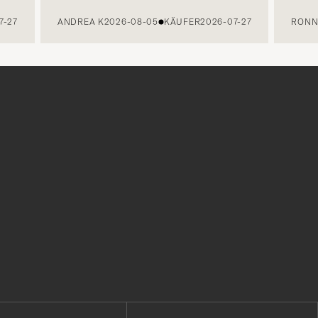
7
ANDREA K
2026-08-05
KÄUFER
2026-07-27
RONNY 
r