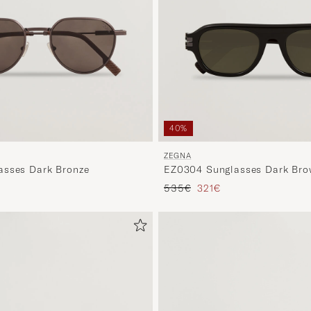
40%
ZEGNA
asses Dark Bronze
EZ0304 Sunglasses Dark Br
Regulärer Preis
Reduzierter Preis
535€
321€