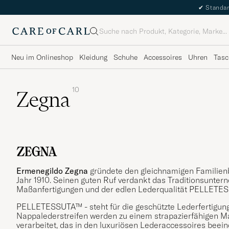
✔
Standar
Suche
Neu im Onlineshop
Kleidung
Schuhe
Accessoires
Uhren
Tasc
10
Zegna
Ermenegildo Zegna
gründete den gleichnamigen Familien
Jahr 1910. Seinen guten Ruf verdankt das Traditionsunter
Maßanfertigungen und der edlen Lederqualität PELLETE
PELLETESSUTA™ - steht für die geschützte Lederfertigu
Nappalederstreifen werden zu einem strapazierfähigen Ma
verarbeitet, das in den luxuriösen Lederaccessoires bee