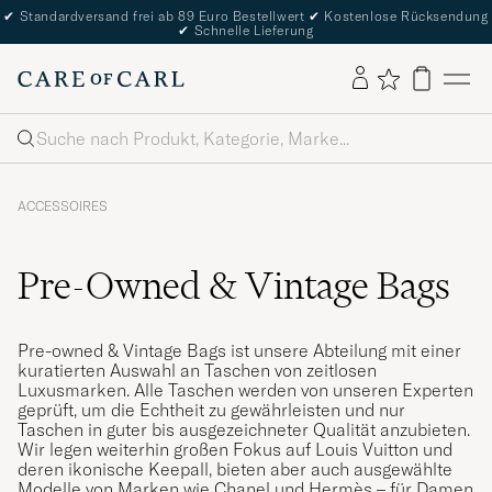
✔
Standardversand frei ab 89 Euro Bestellwert
✔
Kostenlose Rücksendung
✔
Schnelle Lieferung
Suche
ACCESSOIRES
Pre-Owned & Vintage Bags
Pre-owned & Vintage Bags ist unsere Abteilung mit einer
kuratierten Auswahl an Taschen von zeitlosen
Luxusmarken. Alle Taschen werden von unseren Experten
geprüft, um die Echtheit zu gewährleisten und nur
Taschen in guter bis ausgezeichneter Qualität anzubieten.
Wir legen weiterhin großen Fokus auf Louis Vuitton und
deren ikonische Keepall, bieten aber auch ausgewählte
Modelle von Marken wie Chanel und Hermès – für Damen