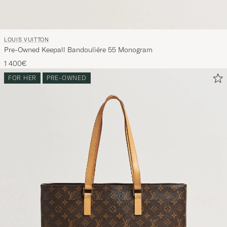
LOUIS VUITTON
Pre-Owned Keepall Bandouliére 55 Monogram
1 400€
FOR HER
PRE-OWNED