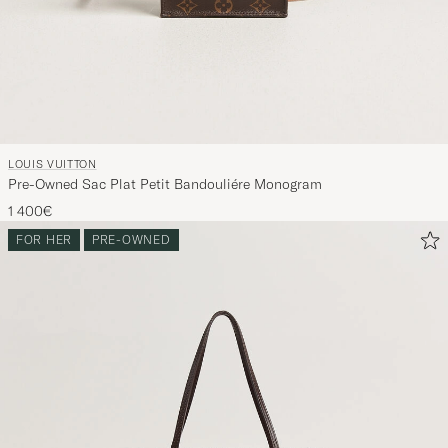
LOUIS VUITTON
Pre-Owned Sac Plat Petit Bandouliére Monogram
1 400€
FOR HER
PRE-OWNED