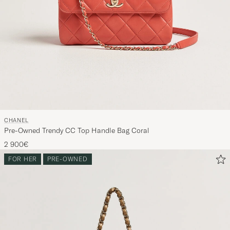
die
nun
Ihrem
Stil
entspricht
CHANEL
Pre-Owned Trendy CC Top Handle Bag Coral
2 900€
FOR HER
PRE-OWNED