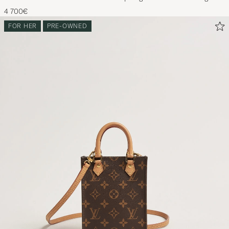
4 700€
FOR HER
PRE-OWNED