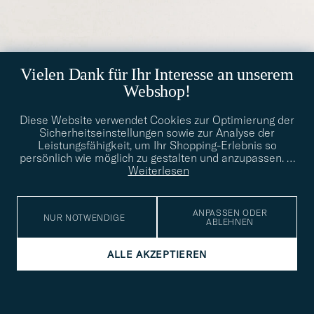
Vielen Dank für Ihr Interesse an unserem
LOUIS VUITTON
Pre-Owned Keepall Bandouliére 55 Monogram
Webshop!
1 400€
Diese Website verwendet Cookies zur Optimierung der
FOR HER
PRE-OWNED
Sicherheitseinstellungen sowie zur Analyse der
Leistungsfähigkeit, um Ihr Shopping-Erlebnis so
persönlich wie möglich zu gestalten und anzupassen.
…
Weiterlesen
ANPASSEN ODER
NUR NOTWENDIGE
ABLEHNEN
ALLE AKZEPTIEREN