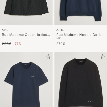
A.P.C.
A.P.C.
Rue Madame Hoodie Dark
Rue Madame Coach Jacket
M
XL
L
Navy
Black
Regulärer Preis
Reduzierter Preis
270€
295€
177€