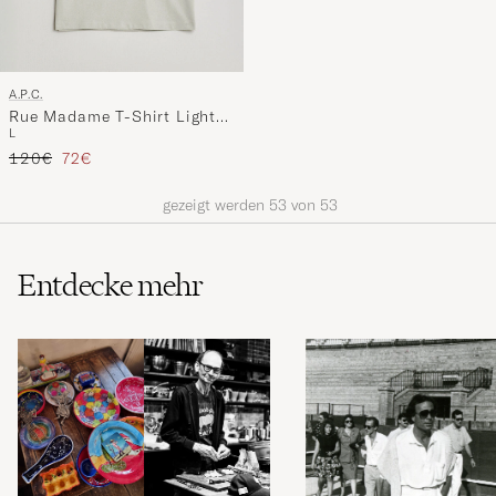
A.P.C.
Rue Madame T-Shirt Light
L
Green
Regulärer Preis
Reduzierter Preis
120€
72€
gezeigt werden
53
von
53
Entdecke mehr