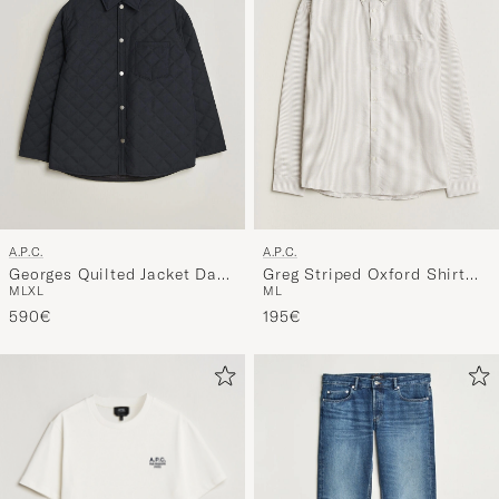
A.P.C.
A.P.C.
Georges Quilted Jacket Dark
Greg Striped Oxford Shirt
M
L
XL
M
L
Navy
Beige/White
590€
195€