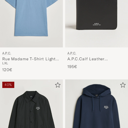
A.P.C.
A.P.C.
Rue Madame T-Shirt Light
A.P.C.Calf Leather
L
XL
Blue
WalletBlack
195€
120€
40%