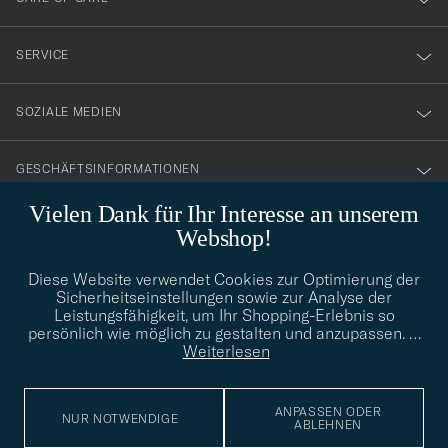
vårt
nyhetsbrev!
SERVICE
SOZIALE MEDIEN
GESCHÄFTSINFORMATIONEN
Vielen Dank für Ihr Interesse an unserem
Webshop!
STILBERATUNG
Diese Website verwendet Cookies zur Optimierung der
Benötigen Sie Hilfe bei der Suche nach Ihrem persönlichen Stil?
Sicherheitseinstellungen sowie zur Analyse der
Wenden Sie sich an uns, wir helfen Ihnen gerne weiter!
Leistungsfähigkeit, um Ihr Shopping-Erlebnis so
persönlich wie möglich zu gestalten und anzupassen.
…
info@careofcarl.de
STILBERATUNG
Weiterlesen
ANPASSEN ODER
NUR NOTWENDIGE
ABLEHNEN
© Care of Carl 2026