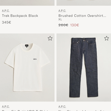
A.P.C.
A.P.C.
Trek Backpack Black
Brushed Cotton Overshirt
XL
White
345€
Regulärer Preis
Reduzierter Preis
260€
130€
A.P.C.
A.P.C.