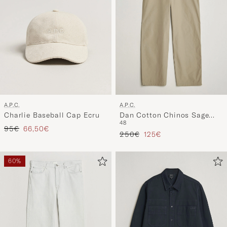
A.P.C.
A.P.C.
Charlie Baseball Cap Ecru
Dan Cotton Chinos Sage
48
Green
Regulärer Preis
Reduzierter Preis
95€
66,50€
Regulärer Preis
Reduzierter Preis
250€
125€
60%