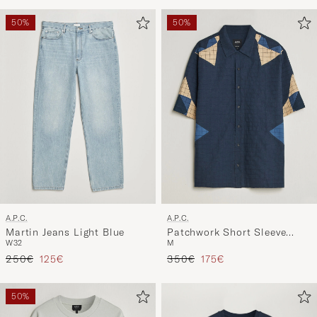
50%
50%
A.P.C.
A.P.C.
Martin Jeans Light Blue
Patchwork Short Sleeve
W32
M
Indigo
Regulärer Preis
Reduzierter Preis
Regulärer Preis
Reduzierter Preis
250€
125€
350€
175€
50%