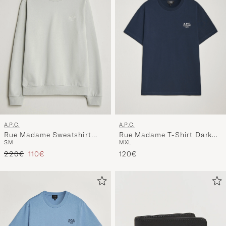
A.P.C.
A.P.C.
Rue Madame T-Shirt Dark
Rue Madame Sweatshirt
M
XL
S
M
Navy/Ecru
Light Green
Regulärer Preis
Reduzierter Preis
120€
220€
110€