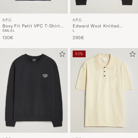
A.P.C.
A.P.C.
Boxy Fit Petit VPC T-Shirt
Edward Wool Knitted
S
M
L
XL
L
Dark Navy/Ecru
Sweater Black
130€
295€
50%