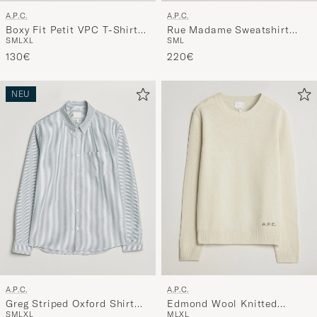
A.P.C.
A.P.C.
Rue Madame Sweatshirt
Boxy Fit Petit VPC T-Shirt
S
M
L
S
M
L
XL
Heather Grey/Black
Heathered Anthracite
220€
130€
NEU
A.P.C.
A.P.C.
Greg Striped Oxford Shirt
Edmond Wool Knitted
S
M
L
XL
M
L
XL
Green/White
Sweater Ecru