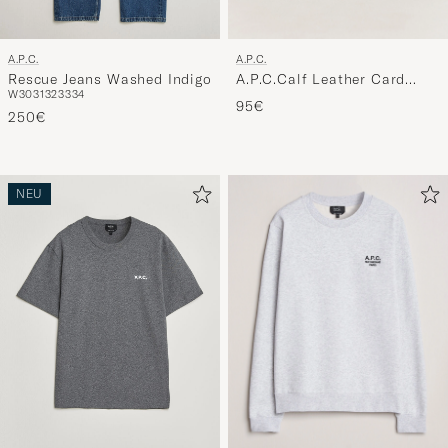
A.P.C.
A.P.C.
A.P.C.Calf Leather Card
Rescue Jeans Washed Indigo
W30
31
32
33
34
HolderBlack
95€
250€
NEU