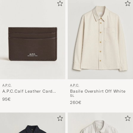
A.P.C.
A.P.C.
A.P.C.Calf Leather Card
Basile Overshirt Off White
S
L
HolderDark Brown
95€
260€