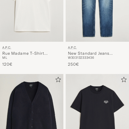
A.P.C.
A.P.C.
Rue Madame T-Shirt
New Standard Jeans
M
L
W30
31
32
33
34
36
White/Dark Navy
Washed Indigo
120€
250€