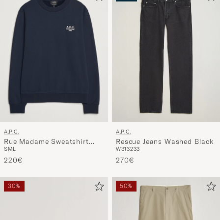
A.P.C.
A.P.C.
Rue Madame Sweatshirt
Rescue Jeans Washed Black
S
M
L
W31
32
33
Dark Navy
220€
270€
30%
50%