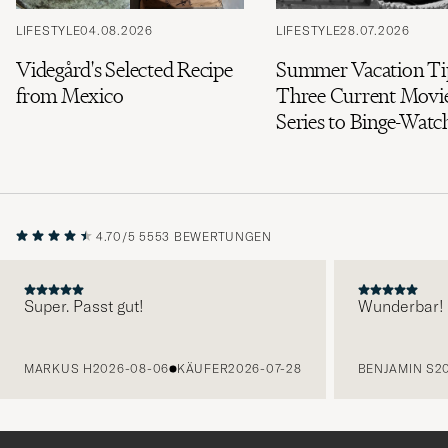
LIFESTYLE
04.08.2026
LIFESTYLE
28.07.2026
Videgård's Selected Recipe
Summer Vacation Ti
from Mexico
Three Current Movi
Series to Binge-Watc
4.70/5
5553 BEWERTUNGEN
Super. Passt gut!
Wunderbar!
VORHERIGE
MARKUS H
2026-08-06
KÄUFER
2026-07-28
BENJAMIN S
2