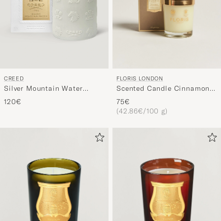
FLORIS LONDON
CREED
Scented Candle Cinnamon &
Silver Mountain Water
Tangerine 175g
Porcelain Candle 220g
75€
120€
(42.86€/100 g)