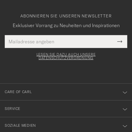
ABONNIEREN SIE UNSEREN NEWSLETTER
Exklusiver Vorrang zu Neuheiten und Inspirationen
E-
Tack
lichtfeld
Mail
Submi
Adresse
för
Newsl
Form
LESEN SIE DAZU AUCH UNSERE
att
DATENSCHUTZVERORDNUNG
du
anmälde
dig
till
CARE OF CARL
vårt
nyhetsbrev!
SERVICE
SOZIALE MEDIEN