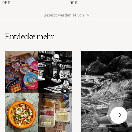
270g
270g
95€
95€
gezeigt werden
14
von
14
Entdecke mehr