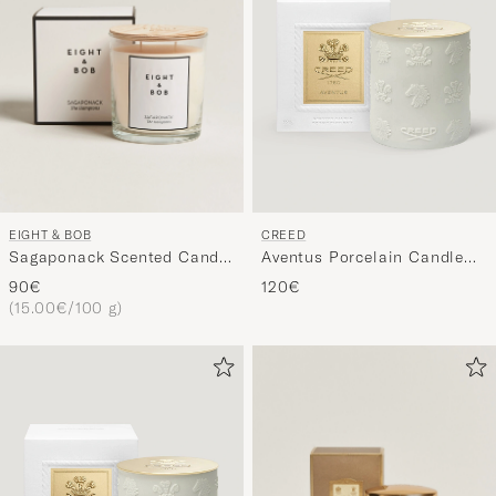
EIGHT & BOB
CREED
Sagaponack Scented Candle
Aventus Porcelain Candle
600g
220g
90€
120€
(15.00€/100 g)