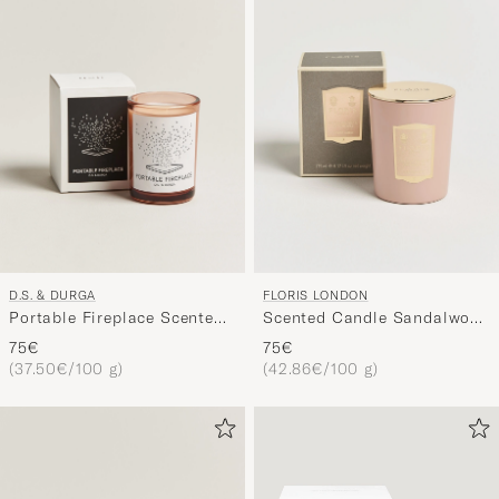
Stil
entspricht
D.S. & DURGA
FLORIS LONDON
Portable Fireplace Scented
Scented Candle Sandalwood
Candle 200g
& Patchouli 175g
75€
75€
(37.50€/100 g)
(42.86€/100 g)