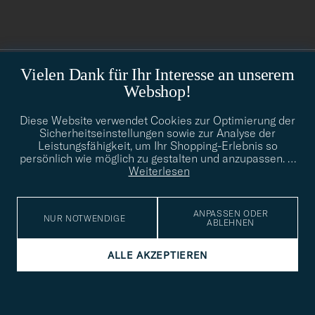
du
anmälde
dig
till
CARE OF CARL
Vielen Dank für Ihr Interesse an unserem
vårt
Webshop!
nyhetsbrev!
SERVICE
Diese Website verwendet Cookies zur Optimierung der
Sicherheitseinstellungen sowie zur Analyse der
Leistungsfähigkeit, um Ihr Shopping-Erlebnis so
SOZIALE MEDIEN
persönlich wie möglich zu gestalten und anzupassen.
…
Weiterlesen
GESCHÄFTSINFORMATIONEN
ANPASSEN ODER
NUR NOTWENDIGE
ABLEHNEN
STILBERATUNG
ALLE AKZEPTIEREN
Benötigen Sie Hilfe bei der Suche nach Ihrem persönlichen Stil?
Wenden Sie sich an uns, wir helfen Ihnen gerne weiter!
info@careofcarl.de
STILBERATUNG