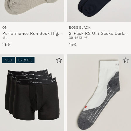
BOSS BLACK
ON
2-Pack RS Uni Socks Dark
Performance Run Sock High
39-42
43-46
M
L
Blue
Brume
15€
25€
NEU
3-PACK