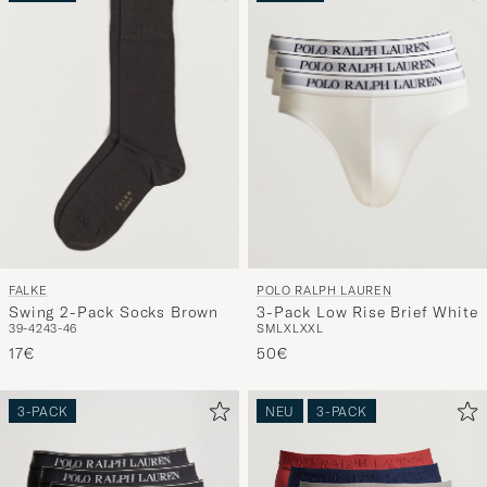
FALKE
POLO RALPH LAUREN
Swing 2-Pack Socks Brown
3-Pack Low Rise Brief White
39-42
43-46
S
M
L
XL
XXL
17€
50€
3-PACK
NEU
3-PACK