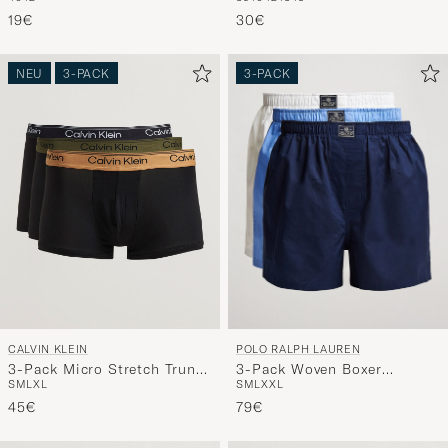
Socks White Mix
Sock Navy
19€
30€
NEU
3-PACK
3-PACK
POLO RALPH LAUREN
CALVIN KLEIN
3-Pack Woven Boxer
3-Pack Micro Stretch Trunk
S
M
L
XXL
S
M
L
XL
White/Blue/Navy
Black
79€
45€