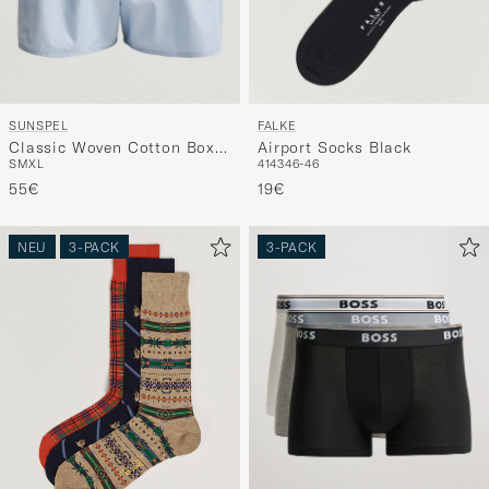
SUNSPEL
FALKE
Classic Woven Cotton Boxer
Airport Socks Black
S
M
XL
41
43
46-46
Shorts Plain Blue
55€
19€
NEU
3-PACK
3-PACK