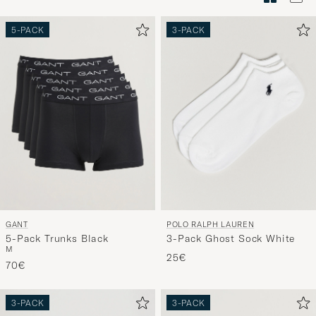
Stilberatu
um
5-PACK
3-PACK
die
Funktion
"Mein
Stil"
zu
aktivieren
und
erleben
Sie
eine
GANT
POLO RALPH LAUREN
handverl
5-Pack Trunks Black
3-Pack Ghost Sock White
Auswahl,
M
25€
die
70€
nun
Ihrem
3-PACK
3-PACK