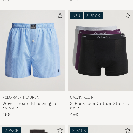
NEU
3-PACK
POLO RALPH LAUREN
CALVIN KLEIN
Woven Boxer Blue Gingham
3-Pack Icon Cotton Stretch
XXL
S
M
L
XL
S
M
L
XL
Blue
Relaxed Trunk
45€
Black/Grey/Purple
45€
2-PACK
3-PACK