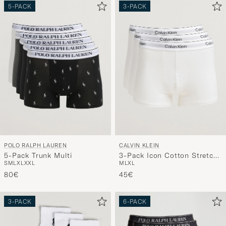
5-PACK
3-PACK
POLO RALPH LAUREN
CALVIN KLEIN
5-Pack Trunk Multi
3-Pack Icon Cotton Stretch
S
M
L
XL
XXL
M
L
XL
Relaxed Trunk White
80€
45€
3-PACK
6-PACK