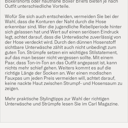
Boxershorts
oder hautnahe Boxer
Briefs
bieten je nach
Outfit unterschiedliche Vorteile.
Wofür Sie sich auch entscheiden, vermeiden Sie bei der
Wahl, dass die Konturen der Naht durch die
Hose
erkennbar sind. Wer die jugendliche Rebellperiode hinter
sich gelassen hat und Wert auf einen seriösen Eindruck
legt, achtet darauf, dass die Unterwäsche zuverlässig von
der
Hose
verdeckt wird. Durch den dünnen Hosenstoff
sichtbare Unterwäsche zählt auch nicht unbedingt zum
guten Ton.
Strümpfe
setzen ein wichtiges Stilstatement,
auf das man besser nicht vergessen sollte. Mit einem
Paar, dass Ton-in-Ton an das Outfit angepasst ist, kann
nichts mehr schief gehen. Weiters kommt es auf die
richtige Länge der
Socken
an. Wer einen modischen
Fauxpas um jeden Preis vermeiden will, achtet darauf,
keine nackte Haut zwischen Strumpf- und Hosensaum zu
zeigen.
Mehr praktische Stylingtipps zur Wahl der richtigen
Unterwäsche und Strümpfe lesen Sie im
Carl Magazine
.