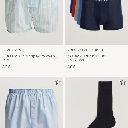
POLO RALPH LAUREN
DEREK ROSE
5-Pack Trunk Multi
Classic Fit Striped Woven
S
M
L
XL
XXL
M
L
XL
Cotton Boxer Shorts
80€
Blue/White
80€