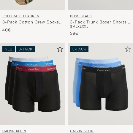
BOSS BLACK
POLO RALPH LAUREN
3-Pack Trunk Boxer Shorts
3-Pack Cotton Crew Socks
S
M
L
XL
XXL
White/Grey/Black
Multi
40€
39€
NEU
3-PACK
3-PACK
CALVIN KLEIN
CALVIN KLEIN