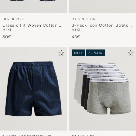
DEREK ROSE
CALVIN KLEIN
Classic Fit Woven Cotton
3-Pack Icon Cotton Stretch
M
L
XL
M
L
XL
Boxer Shorts Navy
Hip Brief White/Black/Grey
80€
45€
NEU
5-PACK