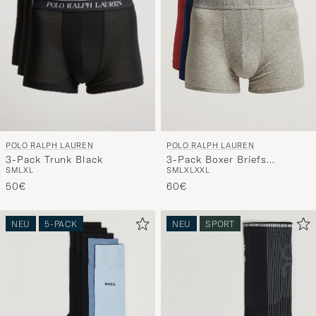
POLO RALPH LAUREN
POLO RALPH LAUREN
3-Pack Trunk Black
3-Pack Boxer Briefs
S
M
L
XL
S
M
L
XL
XXL
Navy/Red/Grey
50€
60€
NEU
5-PACK
NEU
SPORT