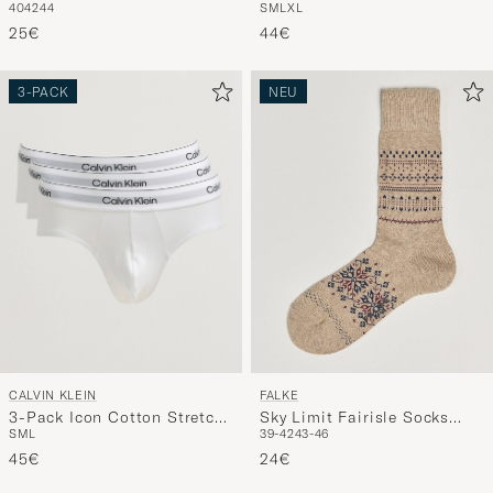
40
42
44
S
M
L
XL
White Mix
25€
44€
3-PACK
NEU
CALVIN KLEIN
FALKE
3-Pack Icon Cotton Stretch
Sky Limit Fairisle Socks
S
M
L
39-42
43-46
Hip Brief White
Beige Melange
45€
24€