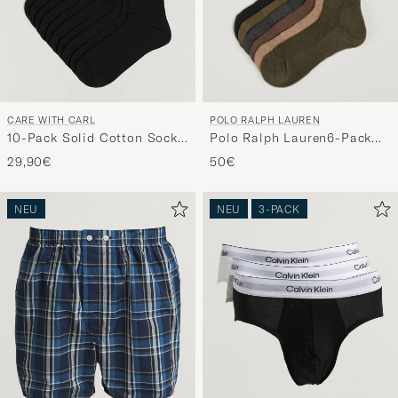
POLO RALPH LAUREN
CARE WITH CARL
Polo Ralph Lauren6-Pack
10-Pack Solid Cotton Socks
Performance Crew
BLACK
50€
29,90€
SocksBrown
NEU
NEU
3-PACK