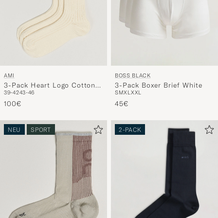
AMI
BOSS BLACK
3-Pack Heart Logo Cotton
3-Pack Boxer Brief White
39-42
43-46
S
M
XL
XXL
Socks Ivory
100€
45€
NEU
SPORT
2-PACK