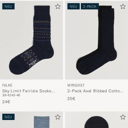
NEU
NEU
2-PACK
FALKE
MYRQVIST
Sky Limit Fairisle Socks
2-Pack Axel Ribbed Cotton
39-42
43-46
Space Blue
Sock Black/Navy
25€
24€
NEU