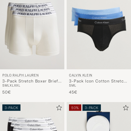
Stil
entspricht
POLO RALPH LAUREN
CALVIN KLEIN
3-Pack Stretch Boxer Brief
3-Pack Icon Cotton Stretch
S
M
L
XL
XXL
S
M
L
White
Hip Brief Black/Blue/Light
50€
Blue
45€
3-PACK
50%
3-PACK