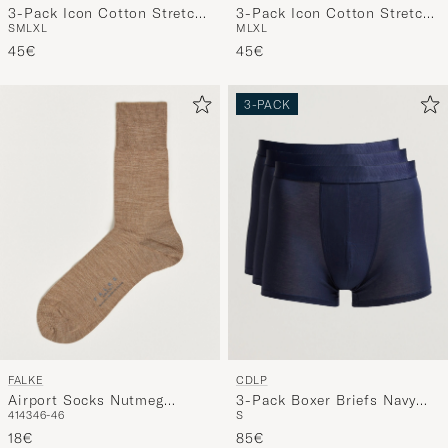
3-Pack Icon Cotton Stretch
3-Pack Icon Cotton Stretch
M
L
XL
S
M
L
XL
Boxer Brief
Boxer Brief Black
Black/Blue/Light Blue
45€
45€
3-PACK
FALKE
CDLP
Airport Socks Nutmeg
3-Pack Boxer Briefs Navy
41
43
46-46
S
Melange
Blue
18€
85€