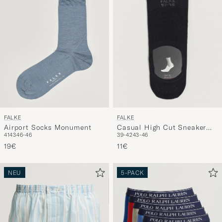
FALKE
FALKE
Casual High Cut Sneaker
Airport Socks Monument
39-42
43-46
41
43
46-46
Socks Black
11€
19€
NEU
5-PACK