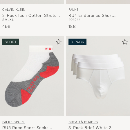
FALKE
CALVIN KLEIN
RU4 Endurance Short
3-Pack Icon Cotton Stretch
40
42
44
S
M
L
XL
Running Socks White Mix
Boxer Brief Black
18€
45€
SPORT
3-PACK
FALKE SPORT
BREAD & BOXERS
RU5 Race Short Socks
3-Pack Brief White 3