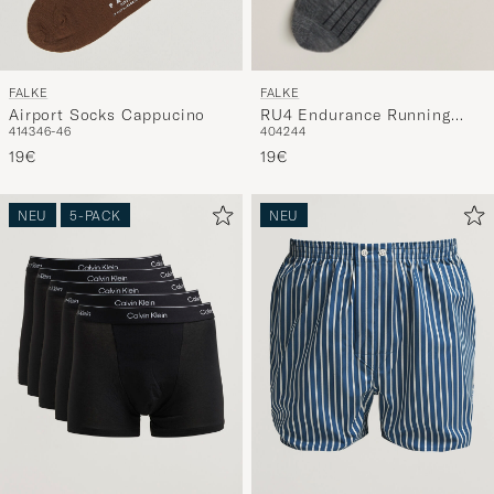
FALKE
FALKE
RU4 Endurance Running
Airport Socks Cappucino
40
42
44
41
43
46-46
Socks Black Mix
19€
19€
NEU
5-PACK
NEU