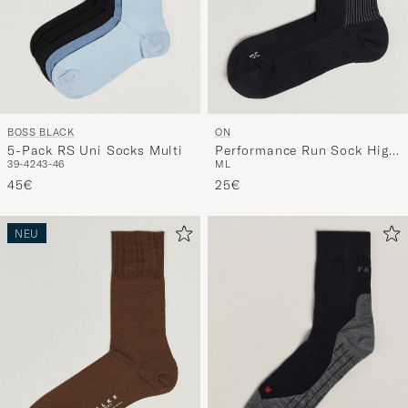
BOSS BLACK
ON
5-Pack RS Uni Socks Multi
Performance Run Sock High
39-42
43-46
M
L
Black
45€
25€
NEU