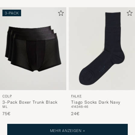
3-PACK
CDLP
FALKE
3-Pack Boxer Trunk Black
Tiago Socks Dark Navy
M
L
41
43
46-46
75€
24€
MEHR ANZEIGEN +