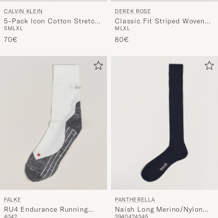
CALVIN KLEIN
DEREK ROSE
5-Pack Icon Cotton Stretch
Classic Fit Striped Woven
S
M
L
XL
M
L
XL
Relaxed Trunk Black
Cotton Boxer Shorts
70€
Blue/White
80€
FALKE
PANTHERELLA
RU4 Endurance Running
Naish Long Merino/Nylon
40
42
39
40
42
43
45