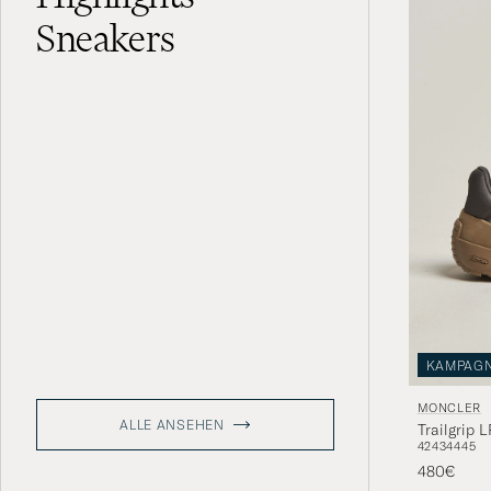
Sneakers
KAMPAG
MONCLER
ALLE ANSEHEN
Trailgrip 
42
43
44
45
480€