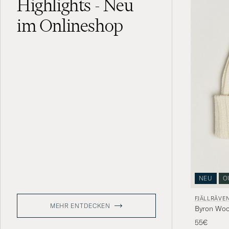
Highlights - Neu
im Onlineshop
NEU
O
FJÄLLRÄVE
MEHR ENTDECKEN
Byron Woo
55€