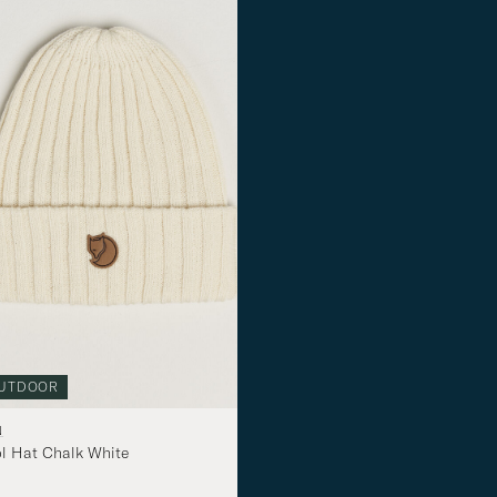
UTDOOR
NEU
OUTDOOR
N
FJÄLLRÄVEN
l Hat Chalk White
Kånken Black Oak
110€