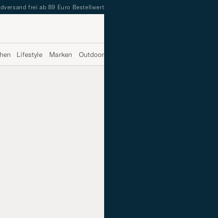
dversand frei ab 89 Euro Bestellwert
✔
Kostenlose Rücksendung
✔
Schnelle
hen
Lifestyle
Marken
Outdoor
Running
Pre-owned
Luxury
Sal