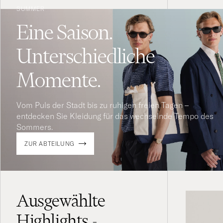
SUMMER
Eine Saison.
Unterschiedliche
Momente.
Vom Puls der Stadt bis zu ruhigen freien Tagen –
entdecken Sie Kleidung für das wechselnde Tempo des
Sommers.
ZUR ABTEILUNG
Ausgewählte
Highlights -