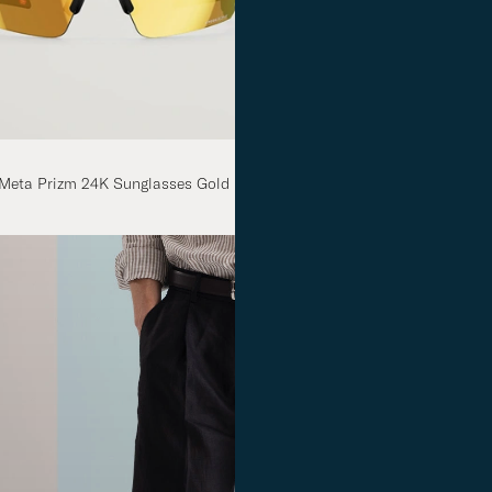
PERSOL
Meta Prizm 24K Sunglasses Gold
Steve Mcqueen Sungla
365€