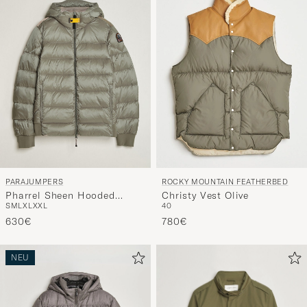
PARAJUMPERS
ROCKY MOUNTAIN FEATHERBED
Pharrel Sheen Hooded
Christy Vest Olive
S
M
L
XL
XXL
40
Jacket Mid Grey
630€
780€
NEU