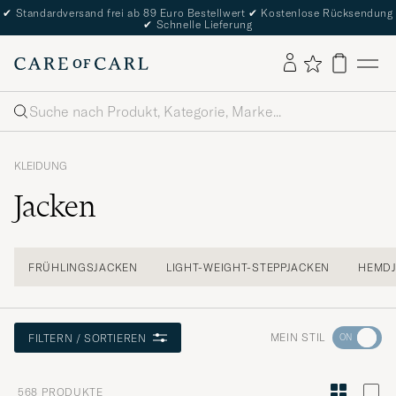
✔
Standardversand frei ab 89 Euro Bestellwert
✔
Kostenlose Rücksendung
✔
Schnelle Lieferung
Suche
KLEIDUNG
Jacken
FRÜHLINGSJACKEN
LIGHT-WEIGHT-STEPPJACKEN
HEMD
Wechseln
MEIN STIL
FILTERN / SORTIEREN
Sie
zur
568
PRODUKTE