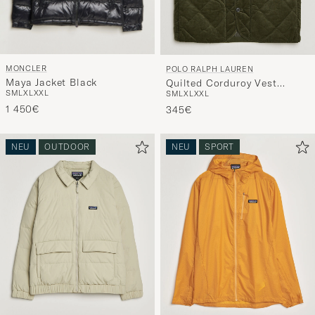
MONCLER
POLO RALPH LAUREN
Maya Jacket Black
Quilted Corduroy Vest
S
M
L
XL
XXL
S
M
L
XL
XXL
Company Olive
1 450€
345€
NEU
OUTDOOR
NEU
SPORT