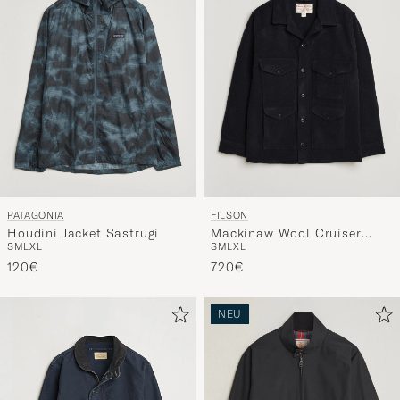
PATAGONIA
FILSON
Houdini Jacket Sastrugi
Mackinaw Wool Cruiser
S
M
L
XL
S
M
L
XL
Dark Navy
120€
720€
NEU