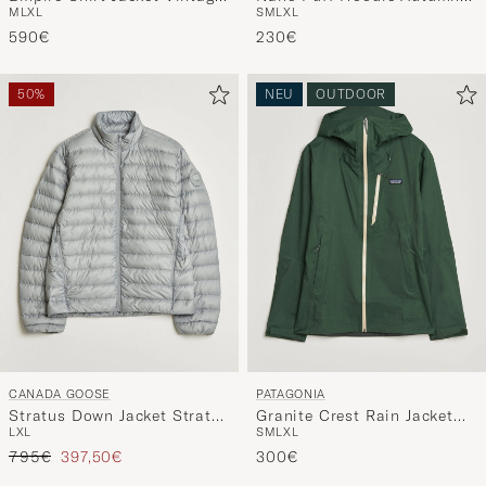
M
L
XL
S
M
L
XL
Grey
Orange
590€
230€
50%
NEU
OUTDOOR
CANADA GOOSE
PATAGONIA
Stratus Down Jacket Stratus
Granite Crest Rain Jacket
L
XL
S
M
L
XL
Grey
Treeline Green
Regulärer Preis
Reduzierter Preis
795€
397,50€
300€