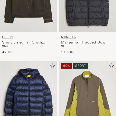
FILSON
MONCLER
Short Lined Tin Cloth
Marseillan Hooded Down
S
M
XL
S
L
Cruiser Beluga
Vest Black
420€
1 050€
60%
SPORT