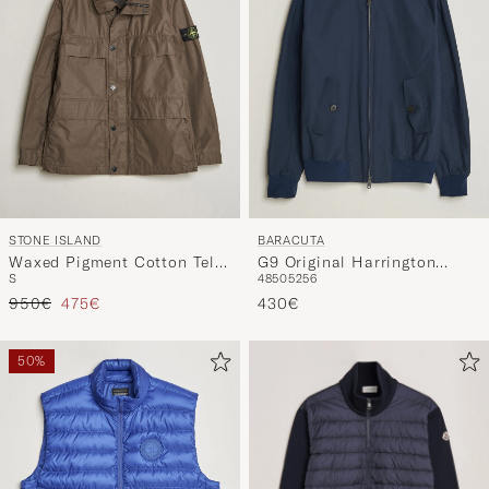
STONE ISLAND
BARACUTA
Waxed Pigment Cotton Tela
G9 Original Harrington
S
48
50
52
56
Field Jacket Umber
Jacket Navy
Regulärer Preis
Reduzierter Preis
950€
475€
430€
50%