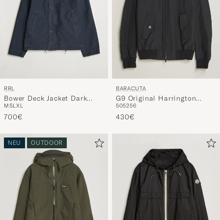
RRL
BARACUTA
Bower Deck Jacket Dark
G9 Original Harrington
M
S
L
XL
50
52
56
Navy
Jacket Black
700€
430€
NEU
OUTDOOR