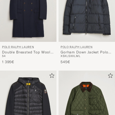
POLO RALPH LAUREN
POLO RALPH LAUREN
Double Breasted Top Wool
Gorham Down Jacket Polo
54
XS
XL
S
XXL
M
L
Coat Navy
Black
1 395€
545€