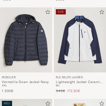
50%
MONCLER
RLX RALPH LAUREN
Vermeille Down Jacket Navy
Lightweight Jacket Ceramic
XXL
M
L
White/Refined Navy
Regulärer Preis
Reduzierter Preis
1 300€
345€
172,50€
NEU