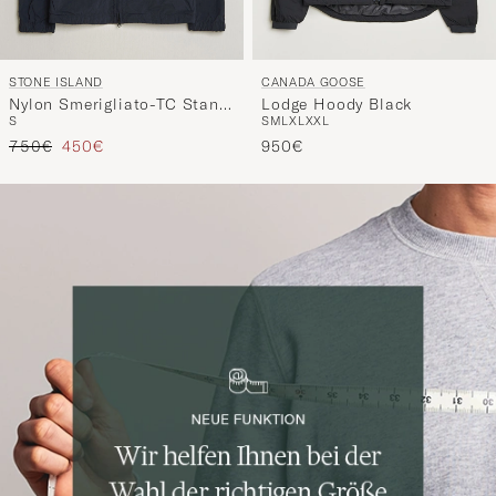
STONE ISLAND
CANADA GOOSE
Nylon Smerigliato-TC Stand
Lodge Hoody Black
S
S
M
L
XL
XXL
Collar Jacket Navy
Regulärer Preis
Reduzierter Preis
750€
450€
950€