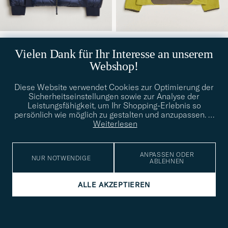
PARAJUMPERS
PAS NORMAL STUDIOS
Pharrel Sheen High Gloss
Off Race Light Fleece Half
Vielen Dank für Ihr Interesse an unserem
S
M
L
XL
XXL
XXXL
XL
Jacket Blue Navy
Zip Moss Green
Webshop!
Regulärer Preis
Reduzierter Preis
630€
230€
92€
Diese Website verwendet Cookies zur Optimierung der
Sicherheitseinstellungen sowie zur Analyse der
SPORT
OUTDOOR
Leistungsfähigkeit, um Ihr Shopping-Erlebnis so
persönlich wie möglich zu gestalten und anzupassen.
…
Weiterlesen
ANPASSEN ODER
NUR NOTWENDIGE
ABLEHNEN
ALLE AKZEPTIEREN