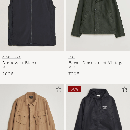
ARC'TERYX
RRL
Atom Vest Black
Bower Deck Jacket Vintage
M
M
L
XL
Black
200€
700€
50%