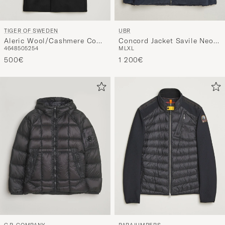
TIGER OF SWEDEN
UBR
Aleric Wool/Cashmere Coat
Concord Jacket Savile Neo
46
48
50
52
54
M
L
XL
Black
Suede Navy
500€
1 200€
C.P. COMPANY
PARAJUMPERS