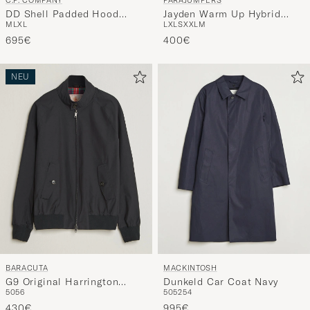
DD Shell Padded Hood
Jayden Warm Up Hybrid
M
L
XL
L
XL
S
XXL
M
Jacket Black
Jacket Black
695€
400€
NEU
BARACUTA
MACKINTOSH
G9 Original Harrington
Dunkeld Car Coat Navy
50
56
50
52
54
Jacket Dark Navy
430€
995€