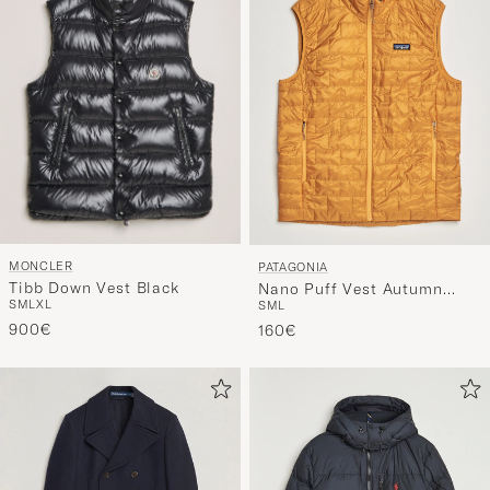
MONCLER
PATAGONIA
Tibb Down Vest Black
Nano Puff Vest Autumn
S
M
L
XL
S
M
L
Orange
900€
160€