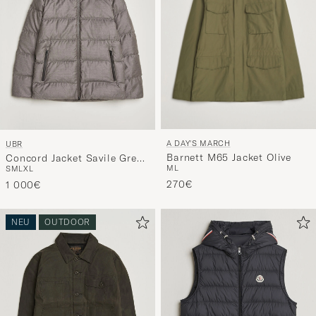
A DAY'S MARCH
UBR
Barnett M65 Jacket Olive
Concord Jacket Savile Grey
M
L
S
M
L
XL
Melange Wool
270€
1 000€
NEU
OUTDOOR