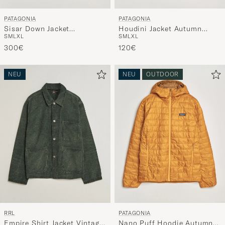
PATAGONIA
PATAGONIA
Sisar Down Jacket
Houdini Jacket Autumn
S
M
L
XL
S
M
L
XL
Weathered Stone
Orange
300€
120€
NEU
NEU
OUTDOOR
RRL
PATAGONIA
Empire Shirt Jacket Vintage
Nano Puff Hoodie Autumn