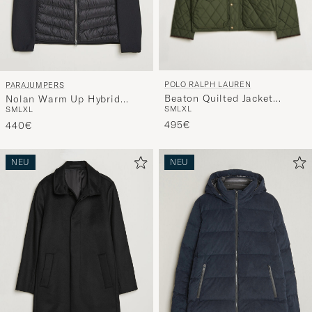
POLO RALPH LAUREN
PARAJUMPERS
Beaton Quilted Jacket
Nolan Warm Up Hybrid
S
M
L
XL
S
M
L
XL
Company Olive
Hooded Jacket Black
495€
440€
NEU
NEU