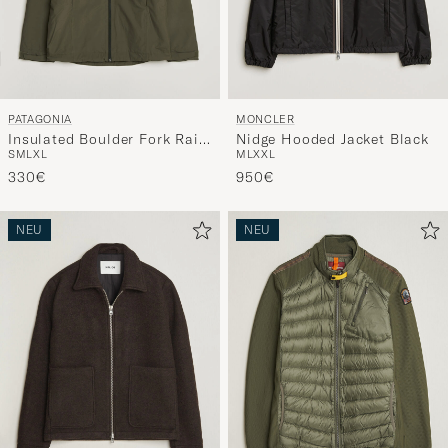
PATAGONIA
MONCLER
Insulated Boulder Fork Rain
Nidge Hooded Jacket Black
S
M
L
XL
M
L
XXL
Jacket Basin Green
330€
950€
NEU
NEU