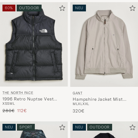
60%
OUTDOOR
NEU
THE NORTH FACE
GANT
1996 Retro Nuptse Vest
Hampshire Jacket Mist
XS
S
M
L
M
L
XL
XXL
Black
Taupe
Regulärer Preis
Reduzierter Preis
280€
112€
320€
NEU
SPORT
NEU
OUTDOOR