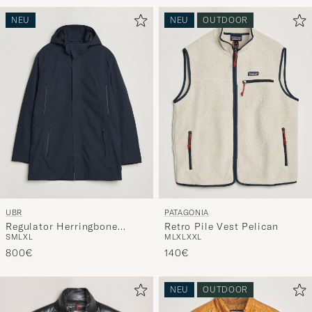
NEU
NEU
OUTDOOR
UBR
PATAGONIA
Regulator Herringbone
Retro Pile Vest Pelican
S
M
L
XL
M
L
XL
XXL
Parka Navy
800€
140€
NEU
OUTDOOR