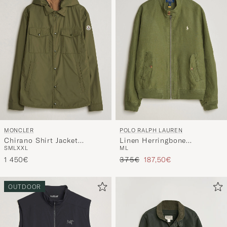
Stil
entspricht
MONCLER
POLO RALPH LAUREN
Chirano Shirt Jacket
Linen Herringbone
S
M
L
XXL
M
L
Military
Windbreaker Garden Trail
Regulärer Preis
Reduzierter Preis
1 450€
375€
187,50€
OUTDOOR