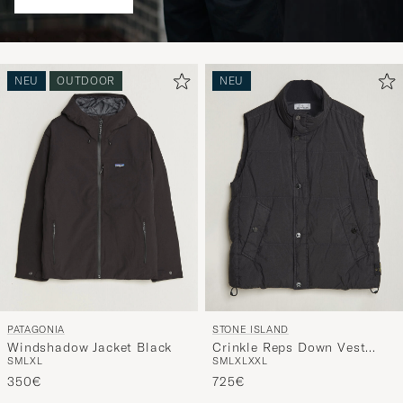
NEU
OUTDOOR
NEU
PATAGONIA
STONE ISLAND
Windshadow Jacket Black
Crinkle Reps Down Vest
S
M
L
XL
S
M
L
XL
XXL
Black
350€
725€