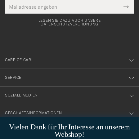
E-
Tack
lichtfeld
Mail
Submi
Adresse
för
Newsl
Form
LESEN SIE DAZU AUCH UNSERE
att
DATENSCHUTZVERORDNUNG
du
anmälde
dig
till
CARE OF CARL
vårt
nyhetsbrev!
SERVICE
SOZIALE MEDIEN
GESCHÄFTSINFORMATIONEN
Vielen Dank für Ihr Interesse an unserem
Webshop!
STILBERATUNG