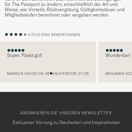
für The Passport zu ändern, einschließlich der Art und
Weise, wie Vorteile, Rückvergütung, Gültigkeitsdauer und
Mitgliedsstufen berechnet oder vergeben werden.
4.70/5
5553 BEWERTUNGEN
Super. Passt gut!
Wunderbar!
VORHERIGE
MARKUS H
2026-08-06
KÄUFER
2026-07-28
BENJAMIN S
2
ABONNIEREN SIE UNSEREN NEWSLETTER
Exklusiver Vorrang zu Neuheiten und Inspirationen