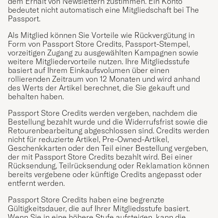
dem Erhalt von Newslettern zustimmen. Ein Konto
bedeutet nicht automatisch eine Mitgliedschaft bei The
Passport.
Als Mitglied können Sie Vorteile wie Rückvergütung in
Form von Passport Store Credits, Passport-Stempel,
vorzeitigen Zugang zu ausgewählten Kampagnen sowie
weitere Mitgliedervorteile nutzen. Ihre Mitgliedsstufe
basiert auf Ihrem Einkaufsvolumen über einen
rollierenden Zeitraum von 12 Monaten und wird anhand
des Werts der Artikel berechnet, die Sie gekauft und
behalten haben.
Passport Store Credits werden vergeben, nachdem die
Bestellung bezahlt wurde und die Widerrufsfrist sowie die
Retourenbearbeitung abgeschlossen sind. Credits werden
nicht für reduzierte Artikel, Pre-Owned-Artikel,
Geschenkkarten oder den Teil einer Bestellung vergeben,
der mit Passport Store Credits bezahlt wird. Bei einer
Rücksendung, Teilrücksendung oder Reklamation können
bereits vergebene oder künftige Credits angepasst oder
entfernt werden.
Passport Store Credits haben eine begrenzte
Gültigkeitsdauer, die auf Ihrer Mitgliedsstufe basiert.
Wenn Sie in eine höhere Stufe aufsteigen, kann die