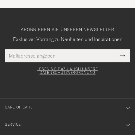
ABONNIEREN SIE UNSEREN NEWSLETTER
Exklusiver Vorrang zu Neuheiten und Inspirationen
E-
Tack
lichtfeld
Mail
Submi
Adresse
för
Newsl
Form
LESEN SIE DAZU AUCH UNSERE
att
DATENSCHUTZVERORDNUNG
du
anmälde
dig
till
CARE OF CARL
vårt
nyhetsbrev!
SERVICE