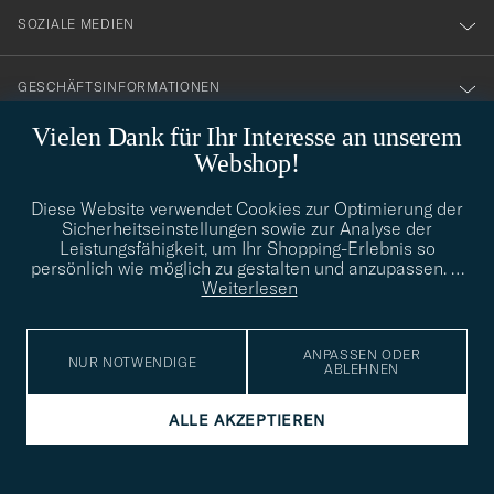
SOZIALE MEDIEN
GESCHÄFTSINFORMATIONEN
Vielen Dank für Ihr Interesse an unserem
Webshop!
STILBERATUNG
Diese Website verwendet Cookies zur Optimierung der
Benötigen Sie Hilfe bei der Suche nach Ihrem persönlichen Stil?
Sicherheitseinstellungen sowie zur Analyse der
Wenden Sie sich an uns, wir helfen Ihnen gerne weiter!
Leistungsfähigkeit, um Ihr Shopping-Erlebnis so
persönlich wie möglich zu gestalten und anzupassen.
…
info@careofcarl.de
STILBERATUNG
Weiterlesen
ANPASSEN ODER
NUR NOTWENDIGE
ABLEHNEN
© Care of Carl 2026
ALLE AKZEPTIEREN