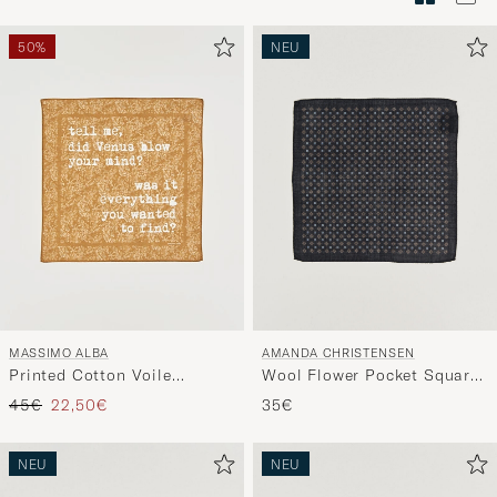
Stilberatu
um
50%
NEU
die
Funktion
"Mein
Stil"
zu
aktivieren
und
erleben
Sie
eine
MASSIMO ALBA
AMANDA CHRISTENSEN
handverl
Printed Cotton Voile
Wool Flower Pocket Square
Auswahl,
Hankerchief Bronze
Navy
Regulärer Preis
Reduzierter Preis
45€
22,50€
35€
die
nun
NEU
NEU
Ihrem