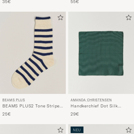
35€
55€
BEAMS PLUS
AMANDA CHRISTENSEN
BEAMS PLUS2 Tone Stripe
Handkerchief Dot Silk
SocksWhite/Navy
Bottle Green
25€
29€
NEU