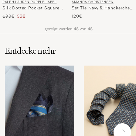
AMANDA CHRISTENSEN
RALPH LAUREN PURPLE LABEL
Set Tie Navy & Handkercheif
Silk Dotted Pocket Square
White
Navy
Regulärer Preis
Reduzierter Preis
120€
190€
95€
gezeigt werden
48
von
48
Entdecke mehr