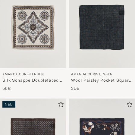
Stil
entspricht
AMANDA CHRISTENSEN
AMANDA CHRISTENSEN
Silk Schappe Doublefaced
Wool Paisley Pocket Square
Pocket Square Beige
Navy
55€
35€
NEU