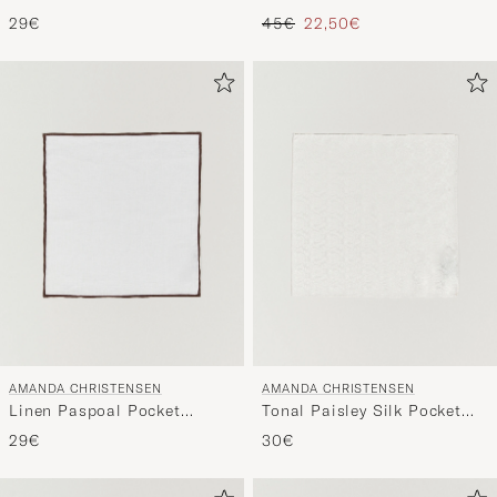
Hankerchief Tulip
Regulärer Preis
Reduzierter Preis
29€
45€
22,50€
AMANDA CHRISTENSEN
AMANDA CHRISTENSEN
Linen Paspoal Pocket
Tonal Paisley Silk Pocket
Square White/Brown
Square Cream
29€
30€