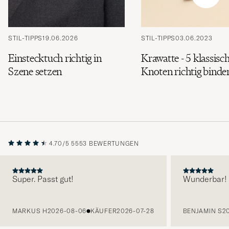
STIL-TIPPS
19.06.2026
STIL-TIPPS
03.06.2023
Einstecktuch richtig in
Krawatte - 5 klassisc
Szene setzen
Knoten richtig binde
4.70/5
5553 BEWERTUNGEN
Super. Passt gut!
Wunderbar!
VORHERIGE
MARKUS H
2026-08-06
KÄUFER
2026-07-28
BENJAMIN S
2