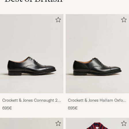
Crockett & Jones Connaught 2
Crockett & Jones Hallam Oxford
City Sole Black Calf
Black Calf
695€
695€