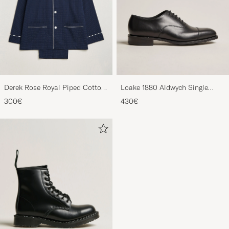
Derek Rose Royal Piped Cotton
Loake 1880 Aldwych Single
Pyjama Set Navy
Oxford Black Calf
300€
430€