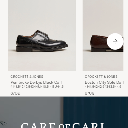
CROCKETT & JONES
CROCKETT & JONES
Pembroke Derbys Black Calf
Boston City Sole Dark 
41
41,5
42
42,5
43
44
UK10.5 - EU44,5
41
41,5
42
42,5
43
43,5
44,5
670€
670€