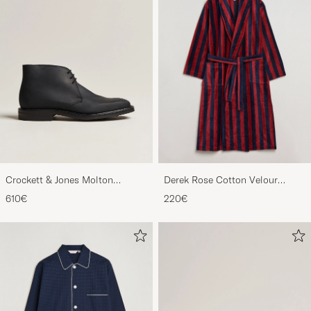
Crockett & Jones Molton
Derek Rose Cotton Velour
Chukka Black Rough-Out Suede
Striped Gown Red/Blue
610€
220€