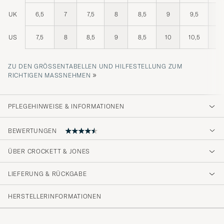
UK
6,5
7
7,5
8
8,5
9
9,5
10
US
7,5
8
8,5
9
8,5
10
10,5
11
ZU DEN GRÖSSENTABELLEN UND HILFESTELLUNG ZUM R
»
ICHTIGEN MASSNEHMEN
PFLEGEHINWEISE & INFORMATIONEN
BEWERTUNGEN
ÜBER CROCKETT & JONES
Wirklich tolle Verarbeitung!
LIEFERUNG & RÜCKGABE
JOSHUA T
GEKAUFT AM AUF CAREOFCARL.DE
HERSTELLERINFORMATIONEN
Sköna, snygga skor, bra passform och gillar