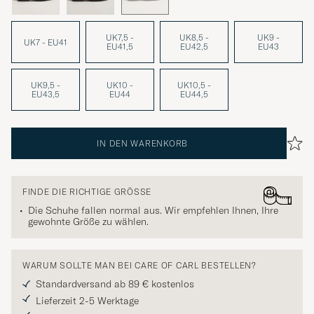
UK7,5 -
UK8,5 -
UK9 -
UK7 - EU41
EU41,5
EU42,5
EU43
UK9,5 -
UK10 -
UK10,5 -
EU43,5
EU44
EU44,5
IN DEN WARENKORB
FINDE DIE RICHTIGE GRÖSSE
Die Schuhe fallen normal aus. Wir empfehlen Ihnen, Ihre
gewohnte Größe zu wählen.
WARUM SOLLTE MAN BEI CARE OF CARL BESTELLEN?
Standardversand ab 89 € kostenlos
Lieferzeit 2-5 Werktage