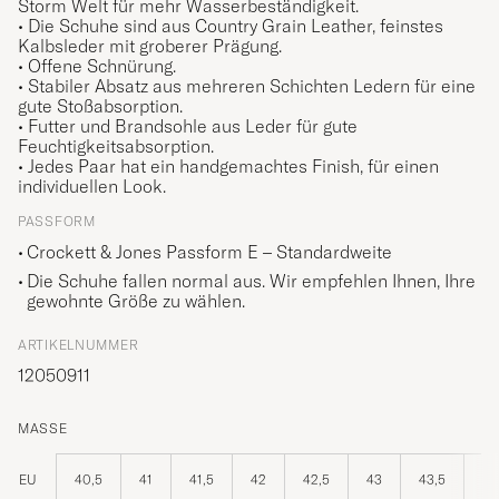
Storm Welt für mehr Wasserbeständigkeit.
• Die Schuhe sind aus Country Grain Leather, feinstes
Kalbsleder mit groberer Prägung.
• Offene Schnürung.
• Stabiler Absatz aus mehreren Schichten Ledern für eine
gute Stoßabsorption.
• Futter und Brandsohle aus Leder für gute
Feuchtigkeitsabsorption.
• Jedes Paar hat ein handgemachtes Finish, für einen
individuellen Look.
PASSFORM
Crockett & Jones Passform E – Standardweite
Die Schuhe fallen normal aus. Wir empfehlen Ihnen, Ihre
gewohnte Größe zu wählen.
ARTIKELNUMMER
12050911
MASSE
EU
40,5
41
41,5
42
42,5
43
43,5
44