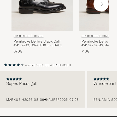
CROCKETT & JONES
CROCKETT & JONES
Pembroke Derbys Black Calf
Pembroke Derbys Tan
41
41,5
42
42,5
43
44
UK10.5 - EU44,5
41
41,5
42,5
43
43,5
44
44,5
Calf
670€
710€
4.70/5
5553 BEWERTUNGEN
Super. Passt gut!
Wunderbar!
VORHERIGE
MARKUS H
2026-08-06
KÄUFER
2026-07-28
BENJAMIN S
2