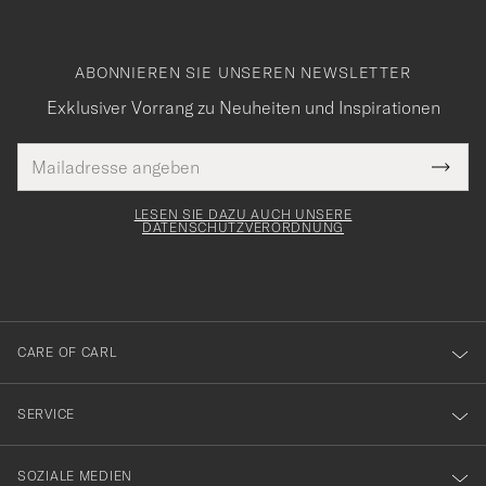
ABONNIEREN SIE UNSEREN NEWSLETTER
Exklusiver Vorrang zu Neuheiten und Inspirationen
E-
Tack
lichtfeld
Mail
Submi
Adresse
för
Newsl
Form
LESEN SIE DAZU AUCH UNSERE
att
DATENSCHUTZVERORDNUNG
du
anmälde
dig
till
CARE OF CARL
vårt
nyhetsbrev!
SERVICE
SOZIALE MEDIEN