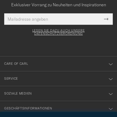
Exklusiver Vorrang zu Neuheiten und Inspirationen
E-
Tack
lichtfeld
Mail
Submi
Adresse
för
Newsl
Form
LESEN SIE DAZU AUCH UNSERE
att
DATENSCHUTZVERORDNUNG
du
anmälde
dig
till
CARE OF CARL
vårt
nyhetsbrev!
SERVICE
SOZIALE MEDIEN
GESCHÄFTSINFORMATIONEN