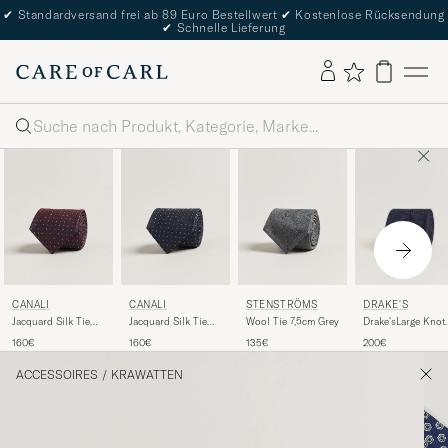
✔
Standardversand frei ab 89 Euro Bestellwert
✔
Kostenlose Rücksendung
✔
Schnelle Lieferung
Suche
DRAKE'S
CANALI
CANALI
STENSTRÖMS
Drake'sLarge Knot
Jacquard Silk Tie
Jacquard Silk Tie
Wool Tie 7,5cm Grey
Handrolled
Burgundy
Navy
200€
160€
160€
135€
Grenadine Silk
TieNavy
ACCESSOIRES
/
KRAWATTEN