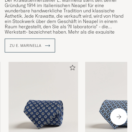
Der Krawattenhersteller E. Marinella steht seit seiner
Gründung 1914 im italienischen Neapel für eine
wunderbare handwerkliche Tradition und klassische
Ästhetik. Jede Krawatte, die verkauft wird, wird von Hand
ein Stockwerk über dem Geschäft in Neapel in einem
Raum hergestellt, den Sie als ?Il laboratorio" - die
Werkstatt- bezeichnet haben. Mehr als die exquisite
Handwerkskunst, aus der die Krawatten bestehen,
zeichnen sie sich dadurch aus, dass sie aus
ZU E. MARINELLA
handbedrucktem Seidenstoff aus England bestehen.
Etwas, von dem man stolz sagen kann, dass es seit der
Gründung des Unternehmens verwendet wird. Heute wird
das Familienunternehmen von Alessandro Marinella, der
vierten Generation Marinella, geführt und zieht nach wie
vor alles an, von Stadtführern bis zu Stilkennern aus der
ganzen Welt.