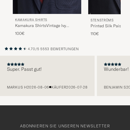
KAMAKURA SHIRTS
STENSTRÖMS
Kamakura ShirtsVintage Ivy
Printed Silk Paisley 
Regimental Stripe Silk
100€
110€
TieNavy/Burgundy
4.70/5
5553 BEWERTUNGEN
Super. Passt gut!
Wunderbar!
VORHERIGE
MARKUS H
2026-08-06
KÄUFER
2026-07-28
BENJAMIN S
2
ABONNIEREN SIE UNSEREN NEWSLETTER