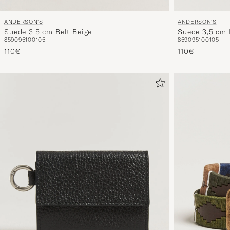
ANDERSON'S
ANDERSON'S
Suede 3,5 cm Belt Beige
Suede 3,5 cm 
85
90
95
100
105
85
90
95
100
105
110€
110€