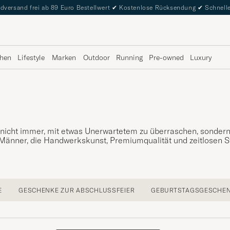
dversand frei ab 89 Euro Bestellwert
✔
Kostenlose Rücksendung
✔
Schnelle
hen
Lifestyle
Marken
Outdoor
Running
Pre-owned
Luxury
nicht immer, mit etwas Unerwartetem zu überraschen, sondern
änner, die Handwerkskunst, Premiumqualität und zeitlosen Stil
E
GESCHENKE ZUR ABSCHLUSSFEIER
GEBURTSTAGSGESCHE