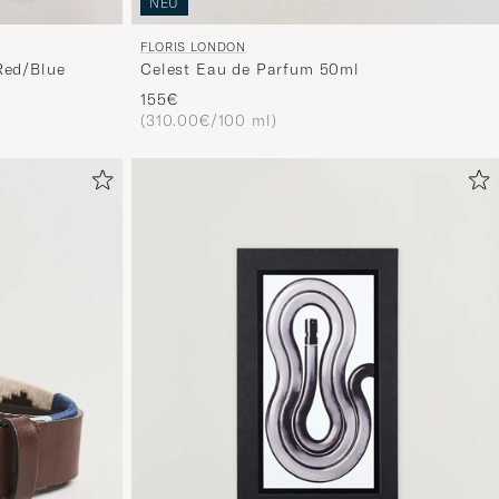
NEU
die
nun
FLORIS LONDON
Red/Blue
Celest Eau de Parfum 50ml
Ihrem
155€
Stil
(310.00€/100 ml)
entspricht