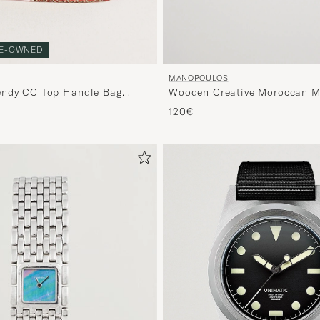
E-OWNED
MANOPOULOS
Wooden Creative Moroccan M
endy CC Top Handle Bag
Backgammon
120€