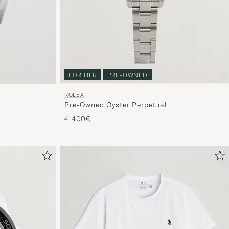
FOR HER
PRE-OWNED
ROLEX
Pre-Owned Oyster Perpetual
4 400€