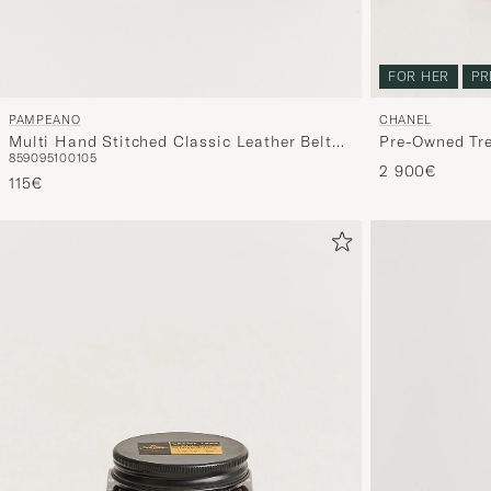
FOR HER
PR
PAMPEANO
CHANEL
Multi Hand Stitched Classic Leather Belt
Pre-Owned Tr
85
90
95
100
105
3,5cm
Coral
2 900€
115€