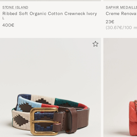
SAPHIR MEDAILL
STONE ISLAND
Creme Renovat
Ribbed Soft Organic Cotton Crewneck Ivory
L
23€
400€
(30.67€/100 m