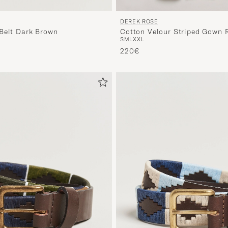
DEREK ROSE
Belt Dark Brown
Cotton Velour Striped Gown 
S
M
L
XXL
220€