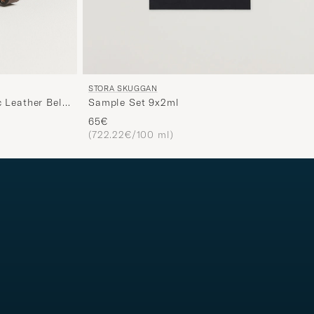
STORA SKUGGAN
 Leather Belt
Sample Set 9x2ml
65€
(722.22€/100 ml)