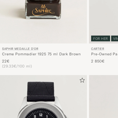
FOR HER
VI
SAPHIR MEDAILLE D'OR
CARTIER
Creme Pommadier 1925 75 ml Dark Brown
Pre-Owned Pa
22€
2 850€
(29.33€/100 ml)