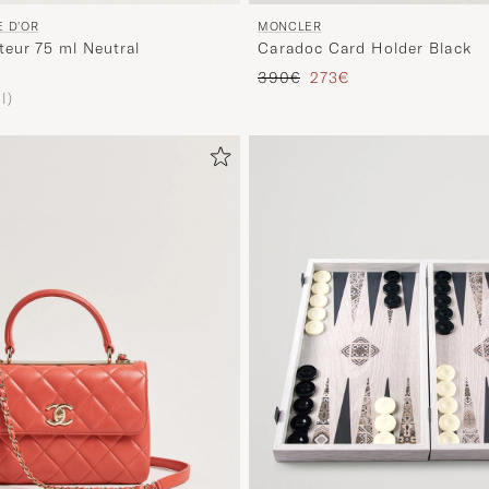
E D'OR
MONCLER
eur 75 ml Neutral
Caradoc Card Holder Black
Regulärer Preis
Reduzierter Preis
390€
273€
l)