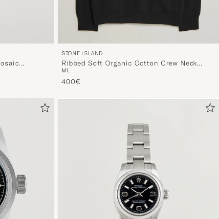
STONE ISLAND
osaic
Ribbed Soft Organic Cotton Crew Neck
M
L
Black
400€