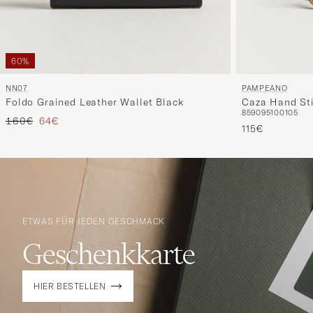
60%
PAMPEANO
NN07
Caza Hand Sti
Foldo Grained Leather Wallet Black
85
90
95
100
105
3,5cm Green/
Regulärer Preis
Reduzierter Preis
160€
64€
115€
ETWAS FÜR JEDEN GESCHMACK
Geschenkkarte
HIER BESTELLEN