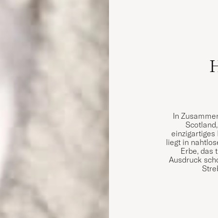
H
In Zusammena
Scotland,
einzigartige
liegt in nahtl
Erbe, das t
Ausdruck scho
Stre