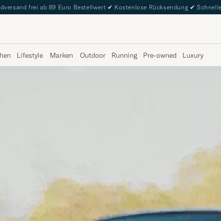
dversand frei ab 89 Euro Bestellwert
✔
Kostenlose Rücksendung
✔
Schnelle
hen
Lifestyle
Marken
Outdoor
Running
Pre-owned
Luxury