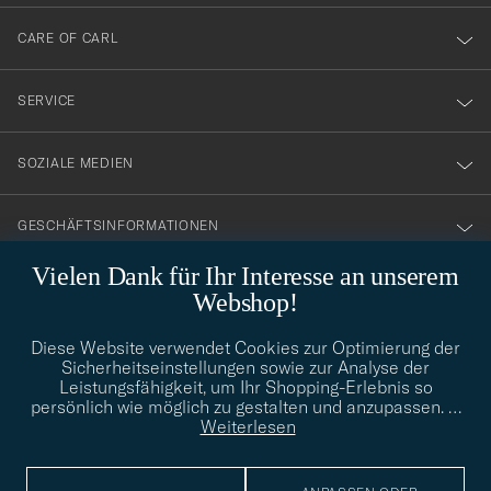
dig
till
CARE OF CARL
vårt
nyhetsbrev!
SERVICE
SOZIALE MEDIEN
GESCHÄFTSINFORMATIONEN
Vielen Dank für Ihr Interesse an unserem
Webshop!
STILBERATUNG
Diese Website verwendet Cookies zur Optimierung der
Benötigen Sie Hilfe bei der Suche nach Ihrem persönlichen Stil?
Sicherheitseinstellungen sowie zur Analyse der
Wenden Sie sich an uns, wir helfen Ihnen gerne weiter!
Leistungsfähigkeit, um Ihr Shopping-Erlebnis so
persönlich wie möglich zu gestalten und anzupassen.
…
info@careofcarl.de
STILBERATUNG
Weiterlesen