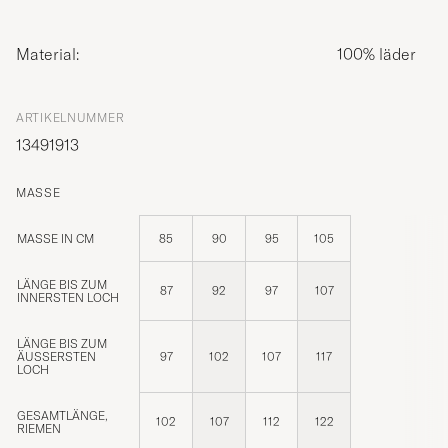
Material:
100% läder
ARTIKELNUMMER
13491913
MASSE
MASSE IN CM
85
90
95
105
LÄNGE BIS ZUM
87
92
97
107
INNERSTEN LOCH
LÄNGE BIS ZUM
ÄUSSERSTEN L
97
102
107
117
OCH
GESAMTLÄNGE,
102
107
112
122
RIEMEN