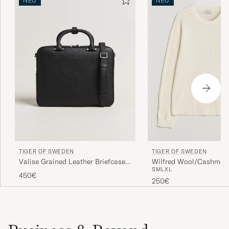
NEU
NEU
TIGER OF SWEDEN
TIGER OF SWEDEN
Valise Grained Leather Briefcase
Wilfred Wool/Cashmere
S
M
L
XL
Black
Porcelain Cream
450€
250€