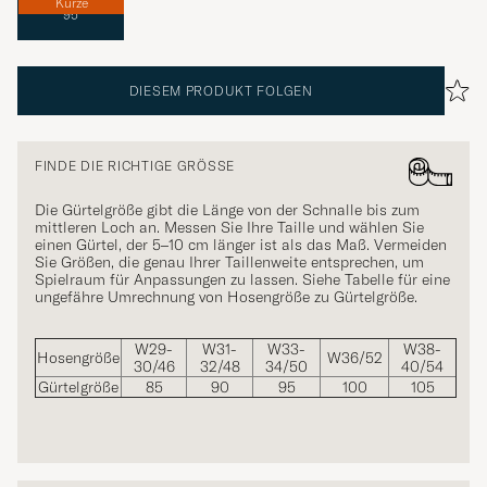
Kürze
95
DIESEM PRODUKT FOLGEN
FINDE DIE RICHTIGE GRÖSSE
Die Gürtelgröße gibt die Länge von der Schnalle bis zum
mittleren Loch an. Messen Sie Ihre Taille und wählen Sie
einen Gürtel, der 5–10 cm länger ist als das Maß. Vermeiden
Sie Größen, die genau Ihrer Taillenweite entsprechen, um
Spielraum für Anpassungen zu lassen. Siehe Tabelle für eine
ungefähre Umrechnung von Hosengröße zu Gürtelgröße.
W29-
W31-
W33-
W38-
Hosengröße
W36/52
30/46
32/48
34/50
40/54
Gürtelgröße
85
90
95
100
105