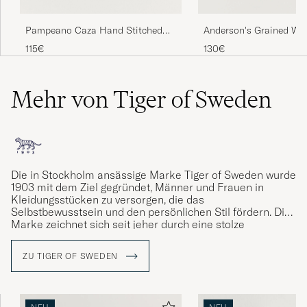
med julklappen.
ELISABETH B
GEKAUFT AM AUF CAREOFCARL.SE
Pampeano Caza Hand Stitched
Anderson's Grained We
Classic Leather Belt 3,5cm
Leather Belt 2,5 cm Bla
115€
130€
Green/Blue
Svært fornøyd
Mehr von Tiger of Sweden
SIGRID W
GEKAUFT AM AUF CAREOFCARL.NO
Alles perfekt!!!!
Die
in Stockholm ansässige Marke
Tiger of Sweden wurde
KARIN B
GEKAUFT AM AUF CAREOFCARL.DE
1903 mit dem Ziel gegründet, Männer und Frauen in
Kleidungsstücken zu versorgen, die das
Selbstbewusstsein und den persönlichen Stil fördern. Die
Marke zeichnet sich seit jeher durch eine stolze
Schneidertradition und sorgfältige Verarbeitung mit Fokus
Så gott som alltid nöjd med era varor och
auf Schnitt, Form und Materialien aus.
Die Kernwerte der
snabba leveranser
ZU TIGER OF SWEDEN
Marke sind Kultur, Kreativität und handwerkliches
Können sowie
das Streben nach
ständiger
TONY K
GEKAUFT AM AUF CAREOFCARL.SE
Weiterentwicklung sowohl von Design und Qualität als
auch von intellektuellen Werten.