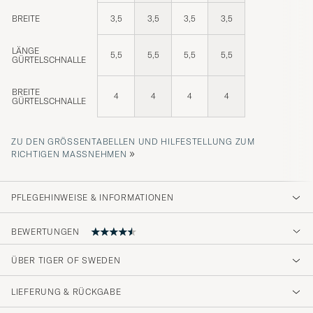
BREITE
3,5
3,5
3,5
3,5
LÄNGE
5,5
5,5
5,5
5,5
GÜRTELSCHNALLE
BREITE
4
4
4
4
GÜRTELSCHNALLE
ZU DEN GRÖSSENTABELLEN UND HILFESTELLUNG ZUM R
»
ICHTIGEN MASSNEHMEN
PFLEGEHINWEISE & INFORMATIONEN
BEWERTUNGEN
4.8
ÜBER TIGER OF SWEDEN
LIEFERUNG & RÜCKGABE
(13 Bewertung)