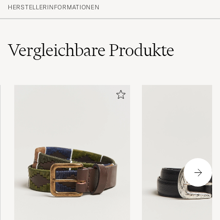
(11)
HERSTELLERINFORMATIONEN
(1)
(1)
(0)
(0)
Vergleichbare
Produkte
Allt var bta som vanligt.
IVONA B
GEKAUFT AM AUF CAREOFCARL.SE
The belt is gorgeous but the color is much
lighter than the picture.
AVISHAN S
GEKAUFT AM AUF CAREOFCARL.NO
Passar bra. Snyggt! Min man blev väldigt nöjd