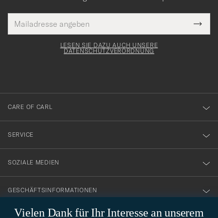
E-
Tack
lichtfeld
Mail
Submi
Adresse
för
Newsl
Form
LESEN SIE DAZU AUCH UNSERE
att
DATENSCHUTZVERORDNUNG
du
anmälde
dig
till
CARE OF CARL
vårt
nyhetsbrev!
SERVICE
SOZIALE MEDIEN
GESCHÄFTSINFORMATIONEN
Vielen Dank für Ihr Interesse an unserem