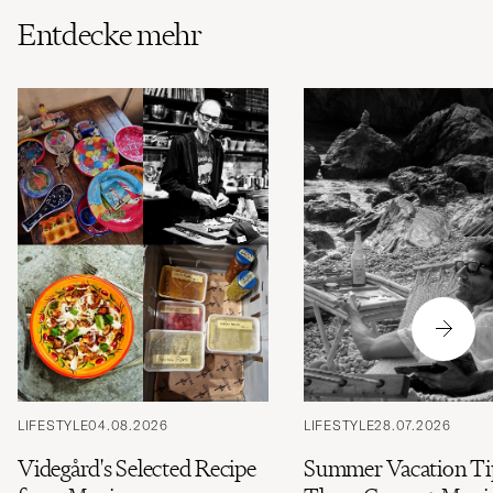
Stil
Entdecke mehr
entspricht
LIFESTYLE
04.08.2026
LIFESTYLE
28.07.2026
Videgård's Selected Recipe
Summer Vacation Ti