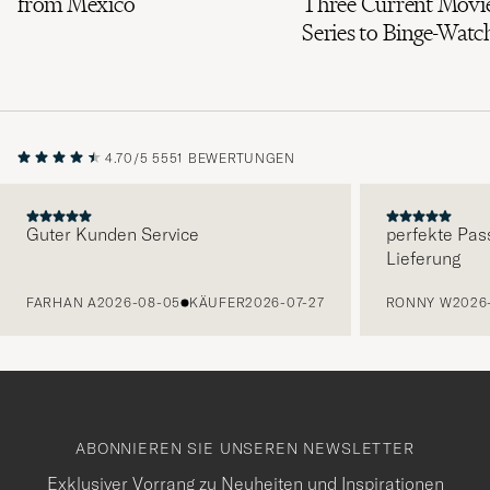
from Mexico
Three Current Movi
Series to Binge-Watc
4.70/5
5551 BEWERTUNGEN
Guter Kunden Service
perfekte Pas
Lieferung
VORHERIGE
FARHAN A
2026-08-05
KÄUFER
2026-07-27
RONNY W
2026
ABONNIEREN SIE UNSEREN NEWSLETTER
Exklusiver Vorrang zu Neuheiten und Inspirationen