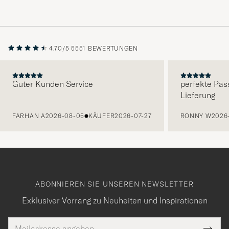
4.70/5
5551 BEWERTUNGEN
Guter Kunden Service
perfekte Pas
Lieferung
VORHERIGE
FARHAN A
2026-08-05
KÄUFER
2026-07-27
RONNY W
2026
ABONNIEREN SIE UNSEREN NEWSLETTER
Exklusiver Vorrang zu Neuheiten und Inspirationen
E-