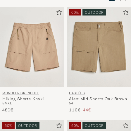
Stilberatu
um
60%
OUTDOOR
die
Funktion
"Mein
Stil"
zu
aktivieren
und
erleben
Sie
eine
MONCLER GRENOBLE
HAGLÖFS
handverl
Hiking Shorts Khaki
Alert Mid Shorts Oak Brown
Auswahl,
S
M
XL
54
die
Regulärer Preis
Reduzierter Preis
480€
110€
44€
nun
Ihrem
50%
OUTDOOR
50%
OUTDOOR