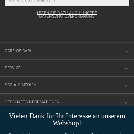
Tack
lichtfeld
Mail
Submi
Adresse
för
Newsl
Form
LESEN SIE DAZU AUCH UNSERE
att
DATENSCHUTZVERORDNUNG
du
anmälde
dig
till
CARE OF CARL
vårt
nyhetsbrev!
SERVICE
SOZIALE MEDIEN
GESCHÄFTSINFORMATIONEN
Vielen Dank für Ihr Interesse an unserem
Webshop!
STILBERATUNG