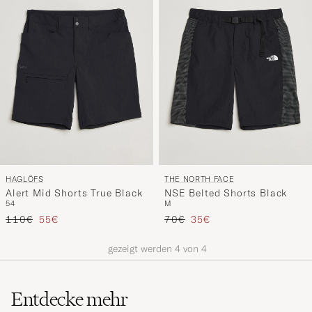
Stil
entspricht
HAGLÖFS
THE NORTH FACE
Alert Mid Shorts True Black
NSE Belted Shorts Black
54
M
Regulärer Preis
Reduzierter Preis
Regulärer Preis
Reduzierter Preis
110€
55€
70€
35€
gezeigt werden
4
von
4
Entdecke mehr