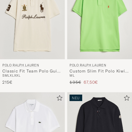
POLO RALPH LAUREN
POLO RALPH LAUREN
Custom Slim Fit Polo Kiwi
Classic Fit Team Polo Guide
M
L
S
M
L
XL
XXL
Lime
Cream
Regulärer Preis
Reduzierter Preis
135€
67,50€
215€
NEU