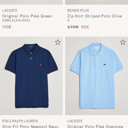
LACOSTE
BEAMS PLUS
Original Polo Piké Green
Zip Knit Striped Polo Olive
XS
M
L
XL
XXL
XXXL
S
Regulärer Preis
Reduzierter Preis
110€
170€
85€
POLO RALPH LAUREN
LACOSTE
Slim Fit Polo Newport Navy
Original Polo Piké Overview