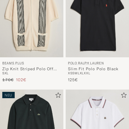
POLO RALPH LAUREN
BEAMS PLUS
Slim Fit Polo Polo Black
Zip Knit Striped Polo Off
XS
S
M
L
XL
XXL
S
XL
White
Regulärer Preis
Reduzierter Preis
125€
170€
102€
NEU