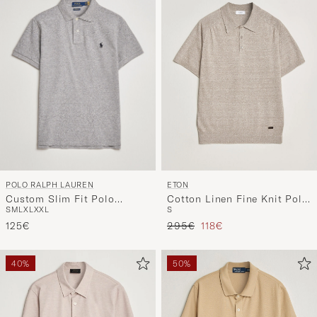
POLO RALPH LAUREN
ETON
Custom Slim Fit Polo
Cotton Linen Fine Knit Polo
S
M
L
XL
XXL
S
Canterbury Heather
Beige
Regulärer Preis
Reduzierter Preis
125€
295€
118€
40%
50%