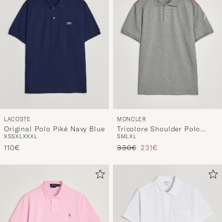
LACOSTE
MONCLER
Original Polo Piké Navy Blue
Tricolore Shoulder Polo
XS
S
XL
XXXL
S
M
L
XL
Light Grey
Regulärer Preis
Reduzierter Preis
110€
330€
231€