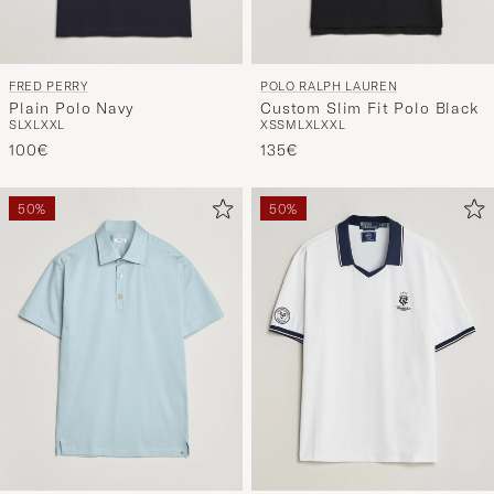
FRED PERRY
POLO RALPH LAUREN
Plain Polo Navy
Custom Slim Fit Polo Black
S
L
XL
XXL
XS
S
M
L
XL
XXL
100€
135€
50%
50%