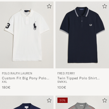
POLO RALPH LAUREN
FRED PERRY
Custom Fit Big Pony Polo
Twin Tipped Polo Shirt
XXL
S
M
XXL
White
Navy/White
180€
100€
30%