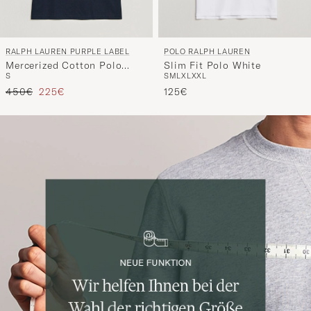
POLO RALPH LAUREN
RALPH LAUREN PURPLE LABEL
Slim Fit Polo White
Mercerized Cotton Polo
S
M
L
XL
XXL
S
Chairman Navy
Regulärer Preis
Reduzierter Preis
125€
450€
225€