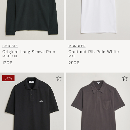
MONCLER
LACOSTE
Contrast Rib Polo White
Original Long Sleeve Polo
M
XL
M
L
XL
XXL
Piké Dark Varech
290€
120€
50%