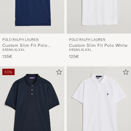
POLO RALPH LAUREN
POLO RALPH LAUREN
Custom Slim Fit Polo
Custom Slim Fit Polo White
XS
S
M
L
XL
XXL
XS
S
M
L
XL
XXL
Newport Navy
135€
125€
50%