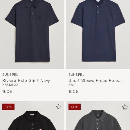
Stil
entspricht
SUNSPEL
SUNSPEL
Riviera Polo Shirt Navy
Short Sleeve Pique Polo
XS
S
M
L
XXL
S
M
L
Navy
160€
150€
30%
40%