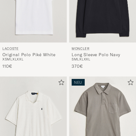
LACOSTE
MONCLER
Original Polo Piké White
Long Sleeve Polo Navy
XS
M
L
XL
XXL
S
M
L
XL
XXL
110€
370€
NEU