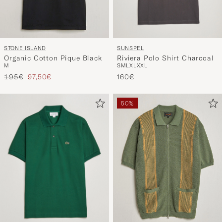
SUNSPEL
STONE ISLAND
Riviera Polo Shirt Charcoal
Organic Cotton Pique Black
S
M
L
XL
XXL
M
Regulärer Preis
Reduzierter Preis
160€
195€
97,50€
50%