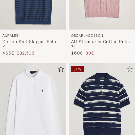
AURALEE
OSCAR JACOBSON
Cotton Knit Skipper Polo
Alf Structured Cotton Polo
M
L
XXL
Navy Stripe
Pink
Regulärer Preis
Reduzierter Preis
Regulärer Preis
Reduzierter Preis
465€
232,50€
160€
80€
50%