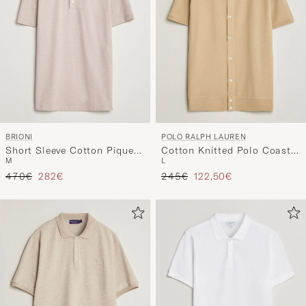
BRIONI
POLO RALPH LAUREN
Short Sleeve Cotton Piquet
Cotton Knitted Polo Coastal
M
L
Polo Beige
Beige
Regulärer Preis
Reduzierter Preis
Regulärer Preis
Reduzierter Preis
470€
282€
245€
122,50€