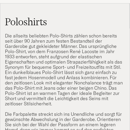
Poloshirts
Die allseits beliebten Polo-Shirts zählen schon bereits
seit über 90 Jahren zum festen Bestandteil der
Garderobe gut gekleideter Männer. Das ursprüngliche
Polo-Shirt, von dem Franzosen René
Lacoste
im Jahr
1933 entworfen, steht aufgrund der elastischen
Eigenschaften und optimalen Strapazierfähigkeit als das
Synonym für bequeme Sport- und Freizeitoutfits mit Stil.
Ein dunkelblaues Polo-Shirt lässt sich ganz einfach zu
fast jedem Hosenmodell und Anlass kombinieren. Für
den zeitlosen Look mit eleganter Nonchalance trägt man
das Polo-Shirt mit
Jeans
oder einer beigen
Chino
. Das
Polo-Shirt ist an warmen Tagen der ideale Begleiter zur
Short
und vermittelt die Leichtigkeit des Seins mit
zeitloser Stilsicherheit.
Die Farbpalette streckt sich ins Unendliche und sorgt für
gewünschte Abwechslung in der Garderobe. Orientieren
Sie sich bei der Wahl der Passform an einem
legeren
Hemd
, denn wie immer kommt es auf den perfekten