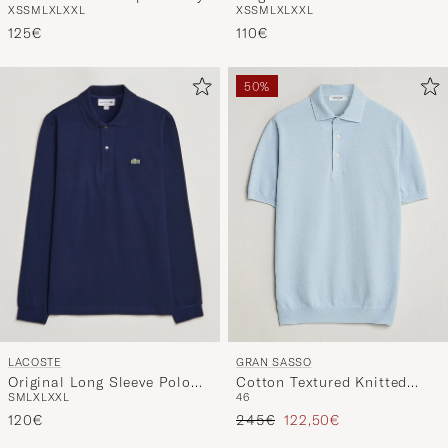
XS
S
M
L
XL
XXL
XS
S
M
L
XL
XXL
125€
110€
50%
LACOSTE
GRAN SASSO
Original Long Sleeve Polo
Cotton Textured Knitted
S
M
L
XL
XXL
46
Piké Navy Blue
Polo Light Blue
Regulärer Preis
Reduzierter Preis
120€
245€
122,50€