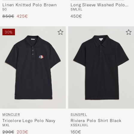
Linen Knitted Polo Brown
Long Sleeve Washed Polo
50
S
M
L
XL
Classic Cream
Regulärer Preis
Reduzierter Preis
850€
425€
450€
30%
SUNSPEL
MONCLER
Riviera Polo Shirt Black
Tricolore Logo Polo Navy
XS
S
XL
XXL
M
XL
Regulärer Preis
Reduzierter Preis
160€
290€
203€