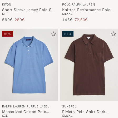
KITON
POLO RALPH LAUREN
Short Sleeve Jersey Polo Sky
Knitted Performance Polo
M
M
L
XXL
Blue
Ceramic White
Regulärer Preis
Reduzierter Preis
Regulärer Preis
Reduzierter Preis
560€
280€
145€
72,50€
50%
NEU
RALPH LAUREN PURPLE LABEL
SUNSPEL
Mercerized Cotton Polo
Riviera Polo Shirt Dark
S
XL
S
M
L
XL
Light Blue
Brown