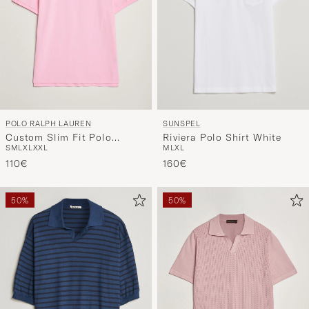
SUNSPEL
POLO RALPH LAUREN
Riviera Polo Shirt White
Custom Slim Fit Polo
M
L
XL
S
M
L
XL
XXL
Carmel Pink
160€
110€
50%
50%