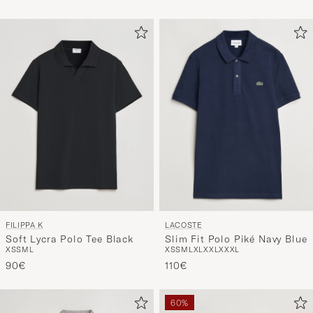
FILIPPA K
LACOSTE
Soft Lycra Polo Tee Black
Slim Fit Polo Piké Navy Blue
XS
S
M
L
XS
S
M
L
XL
XXL
XXXL
90€
110€
60%