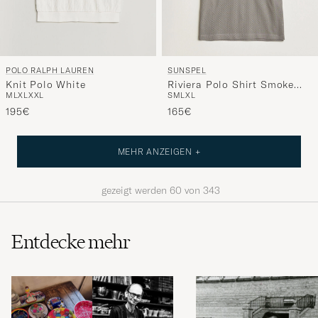
POLO RALPH LAUREN
SUNSPEL
Knit Polo White
Riviera Polo Shirt Smoke
M
L
XL
XXL
S
M
L
XL
Grey
195€
165€
MEHR ANZEIGEN +
gezeigt werden
60
von
343
Entdecke mehr