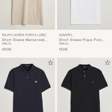
SUNSPEL
RALPH LAUREN PURPLE LABEL
Short Sleeve Pique Polo
Short Sleeve Mercerized
S
M
L
XL
S
M
L
XL
White
Cotton Polo Beige Melange
150€
450€