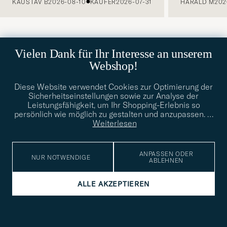
KAUSTAV B
2026-08-10
KÄUFER
2026-07-31
HARALD M
202
Vielen Dank für Ihr Interesse an unserem
Webshop!
Diese Website verwendet Cookies zur Optimierung der
Sicherheitseinstellungen sowie zur Analyse der
Leistungsfähigkeit, um Ihr Shopping-Erlebnis so
persönlich wie möglich zu gestalten und anzupassen.
…
Weiterlesen
ANPASSEN ODER
NUR NOTWENDIGE
ABLEHNEN
ALLE AKZEPTIEREN