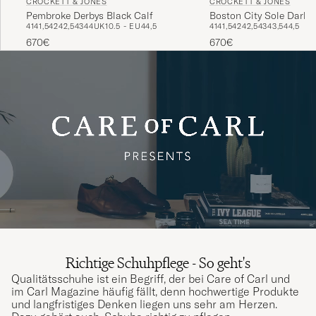
CROCKETT & JONES
CROCKETT & JONES
Pembroke Derbys Black Calf
Boston City Sole Dark 
41
41,5
42
42,5
43
44
UK10.5 - EU44,5
41
41,5
42
42,5
43
43,5
44,5
670€
670€
Richtige Schuhpflege - So geht's
Qualitätsschuhe ist ein Begriff, der bei Care of Carl und
im Carl Magazine häufig fällt, denn hochwertige Produkte
und langfristiges Denken liegen uns sehr am Herzen.