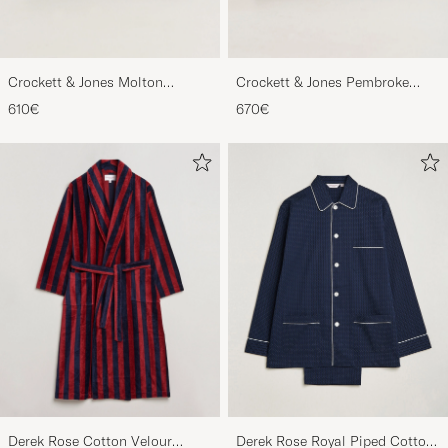
Crockett & Jones Molton
Crockett & Jones Pembroke
Chukka Black Rough-Out Suede
Derbys Black Calf
610€
670€
Derek Rose Cotton Velour
Derek Rose Royal Piped Cotton