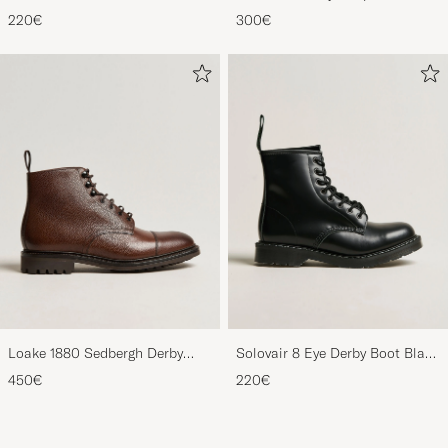
Striped Gown Red/Blue
Pyjama Set Navy
220€
300€
Loake 1880 Sedbergh Derby
Solovair 8 Eye Derby Boot Black
Boot Brown Grain Calf
Shine
450€
220€