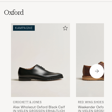
Oxford
KAMPAGNE
CROCKETT & JONES
RED WING SHOES
Alex Wholecut Oxford Black Calf
Weekender Oxford C
IN VIELEN GRÖSSEN ERHÄLTLICH
IN VIELEN GRÖSSEN E
Rough/Though Leath