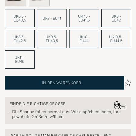
UK6,5 -
UK7,5 -
UK8 -
UK7 - EU41
EU40,5
EU41,5
EU42
UK8,5 -
UK9,5 -
UK10 -
UK10,5 -
EU42,5
EU43,5
EU44
EU44,5
UK11 -
EU45
IN DEN WARENKORB
FINDE DIE RICHTIGE GRÖSSE
Die Schuhe fallen normal aus. Wir empfehlen Ihnen, Ihre
gewohnte Größe zu wählen.
WARUM SOLLTE MAN BEI CARE OF CARL BESTELLEN?