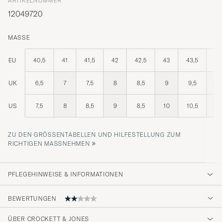
ARTIKELNUMMER
12049720
MASSE
EU
40,5
41
41,5
42
42,5
43
43,5
44
UK
6,5
7
7,5
8
8,5
9
9,5
10
US
7,5
8
8,5
9
8,5
10
10,5
11
ZU DEN GRÖSSENTABELLEN UND HILFESTELLUNG ZUM R
»
ICHTIGEN MASSNEHMEN
PFLEGEHINWEISE & INFORMATIONEN
BEWERTUNGEN
ÜBER CROCKETT & JONES