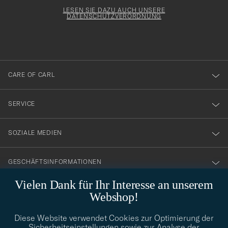
för
Newsl
Form
LESEN SIE DAZU AUCH UNSERE
att
DATENSCHUTZVERORDNUNG
du
anmälde
dig
till
CARE OF CARL
vårt
nyhetsbrev!
SERVICE
SOZIALE MEDIEN
GESCHÄFTSINFORMATIONEN
Vielen Dank für Ihr Interesse an unserem
Webshop!
STILBERATUNG
Diese Website verwendet Cookies zur Optimierung der
Benötigen Sie Hilfe bei der Suche nach Ihrem persönlichen Stil?
Sicherheitseinstellungen sowie zur Analyse der