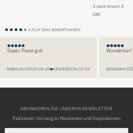
3-pack Airport Socks
Melange
52€
4.70/5
5553 BEWERTUNGEN
Super. Passt gut!
Wunderbar!
VORHERIGE
MARKUS H
2026-08-06
KÄUFER
2026-07-28
BENJAMIN S
2
ABONNIEREN SIE UNSEREN NEWSLETTER
Exklusiver Vorrang zu Neuheiten und Inspirationen
E-