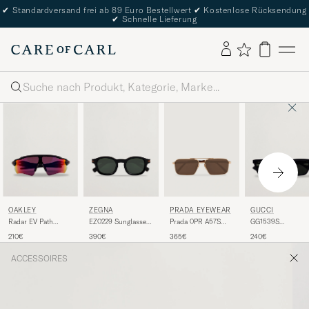
✔
Standardversand frei ab 89 Euro Bestellwert
✔
Kostenlose Rücksendung
✔
Schnelle Lieferung
Suche
OAKLEY
ZEGNA
PRADA EYEWEAR
GUCCI
Radar EV Path
EZ0229 Sunglasses
Prada 0PR A57S
GG1539S
Sunglasses Matte
Black/Green
Metal Sunglasses
Sunglasses Black
210€
390€
365€
240€
Black
Gold
ACCESSOIRES