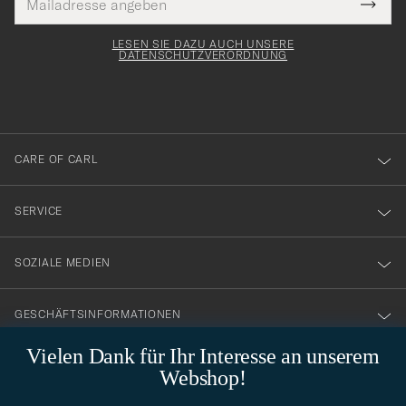
Tack
lichtfeld
Mail
Submi
Adresse
för
Newsl
Form
LESEN SIE DAZU AUCH UNSERE
att
DATENSCHUTZVERORDNUNG
du
anmälde
dig
till
CARE OF CARL
vårt
nyhetsbrev!
SERVICE
SOZIALE MEDIEN
GESCHÄFTSINFORMATIONEN
Vielen Dank für Ihr Interesse an unserem
Webshop!
STILBERATUNG