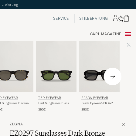
 Lieferung
SERVICE
STILBERATUNG
CARL MAGAZINE
TBD E
PRADA EYEWEAR
D EYEWEAR
TBD EYEWEAR
Ply Sun
Prada Eyewear0PR 02ZS
t Sunglasses Havana
Dart Sunglasses Black
SunglassesBlack
390€
350€
0€
390€
ZEGNA
EZ0297 Sunglasses Dark Bronze