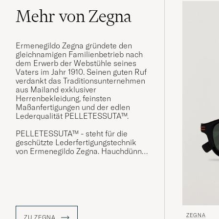
Mehr von Zegna
Ermenegildo Zegna gründete den
gleichnamigen Familienbetrieb nach
dem Erwerb der Webstühle seines
Vaters im Jahr 1910. Seinen guten Ruf
verdankt das Traditionsunternehmen
aus Mailand exklusiver
Herrenbekleidung, feinsten
Maßanfertigungen und der edlen
Lederqualität PELLETESSUTA™.
PELLETESSUTA™ - steht für die
geschützte Lederfertigungstechnik
von Ermenegildo Zegna. Hauchdünne
Nappalederstreifen werden zu einem
strapazierfähigen Material voll
außergewöhnlicher Geschmeidigkeit
verarbeitet, das in den luxuriösen
Lederaccessoires beeindruckend zur
Geltung kommt.
ZEGNA
ZU ZEGNA