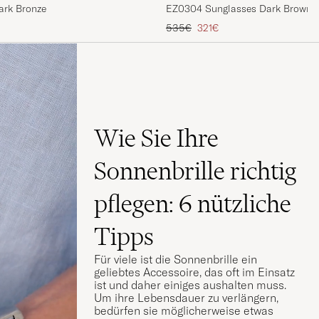
ark Bronze
EZ0304 Sunglasses Dark Brown
Regulärer Preis
Reduzierter Preis
535€
321€
Wie Sie Ihre
Sonnenbrille richtig
pflegen: 6 nützliche
Tipps
Für viele ist die Sonnenbrille ein
geliebtes Accessoire, das oft im Einsatz
ist und daher einiges aushalten muss.
Um ihre Lebensdauer zu verlängern,
bedürfen sie möglicherweise etwas