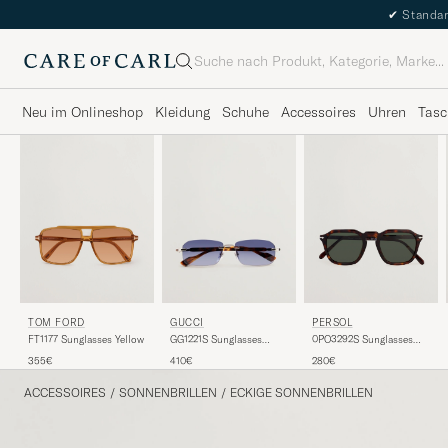
✔
Standar
Suche
Neu im Onlineshop
Kleidung
Schuhe
Accessoires
Uhren
Tasc
TOM FORD
PERSOL
GUCCI
FT1177 Sunglasses Yellow
0PO3292S Sunglasses
GG1221S Sunglasses
Dark Havana
Havana
355€
280€
410€
ACCESSOIRES
/
SONNENBRILLEN
/
ECKIGE SONNENBRILLEN