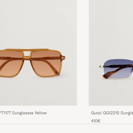
FT1177 Sunglasses Yellow
Gucci GG1221S Sungl
410€