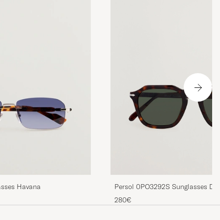
Persol 0PO3292S Sunglasses Da
asses Havana
280€