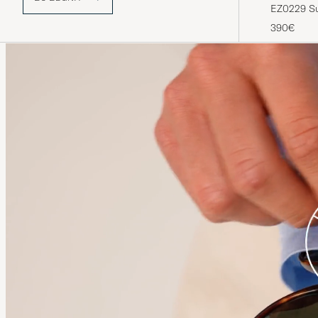
EZ0229 Su
390€