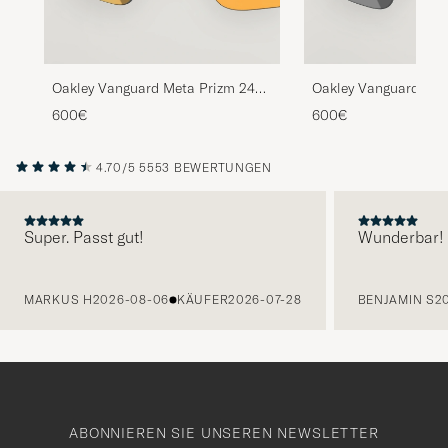
Oakley Vanguard Meta Prizm 24K
Oakley Vanguard Met
Sunglasses Gold
Sunglasses Black
600€
600€
4.70/5
5553 BEWERTUNGEN
Super. Passt gut!
Wunderbar!
VORHERIGE
MARKUS H
2026-08-06
KÄUFER
2026-07-28
BENJAMIN S
2
ABONNIEREN SIE UNSEREN NEWSLETTER