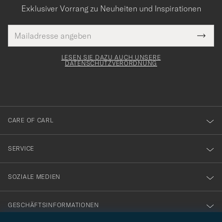
Exklusiver Vorrang zu Neuheiten und Inspirationen
E-
Tack
lichtfeld
Mail
Submi
Adresse
för
Newsl
Form
LESEN SIE DAZU AUCH UNSERE
att
DATENSCHUTZVERORDNUNG
du
anmälde
dig
till
CARE OF CARL
vårt
nyhetsbrev!
SERVICE
SOZIALE MEDIEN
GESCHÄFTSINFORMATIONEN