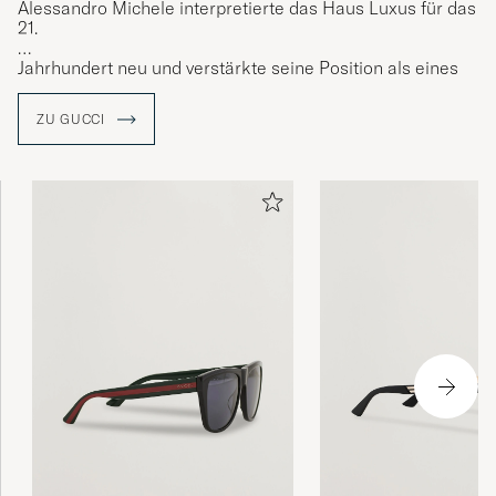
Alessandro Michele interpretierte das Haus Luxus f
ü
r das
21.
Jahrhundert neu und verstärkte seine Position als eines
der weltweit begehrtesten Modehäuser. Die eklektischen,
zeitgenössischen und romantischen Produkte von Gucci
ZU GUCCI
repräsentieren die Spritze der italienischen
Handwerkskunst und sind in Bezug auf Qualität und Liebe
zum Detail nicht zu übertreffen
.