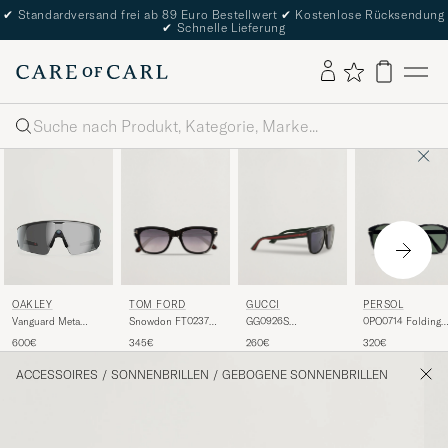
✔
Standardversand frei ab 89 Euro Bestellwert
✔
Kostenlose Rücksendung
✔
Schnelle Lieferung
Suche
TOM FORD
GUCCI
PERSOL
OAKLEY
Snowdon FT0237
GG0926S
0PO0714 Folding
Vanguard Meta
Sunglasses Black
Sunglasses
Sunglasses
Prizm Sunglasses
345€
260€
320€
600€
Black/Green
Black/Crystal Gre
Black
ACCESSOIRES
/
SONNENBRILLEN
/
GEBOGENE SONNENBRILLEN