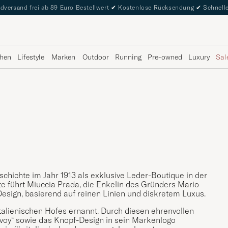
dversand frei ab 89 Euro Bestellwert
✔
Kostenlose Rücksendung
✔
Schnelle
hen
Lifestyle
Marken
Outdoor
Running
Pre-owned
Luxury
Sal
eschichte im Jahr 1913 als exklusive Leder-Boutique in der
ute führt Miuccia Prada, die Enkelin des Gründers Mario
Design, basierend auf reinen Linien und diskretem Luxus.
italienischen Hofes ernannt. Durch diesen ehrenvollen
oy“ sowie das Knopf-Design in sein Markenlogo