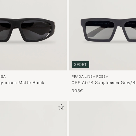
SPORT
SSA
PRADA LINEA ROSSA
glasses Matte Black
0PS A07S Sunglasses Grey/B
305€