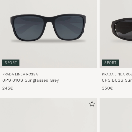
SPORT
SPORT
PRADA LINEA ROSSA
PRADA LINEA RO
0PS 01US Sunglasses Grey
0PS B03S Sun
245€
350€