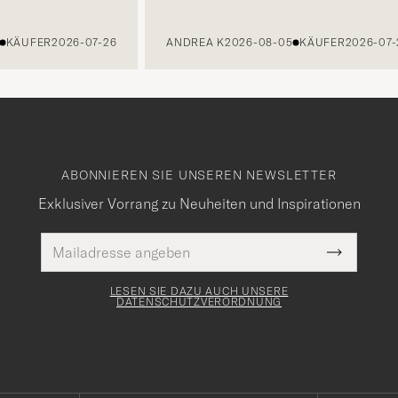
ÄUFER
2026-07-26
ANDREA K
2026-08-05
KÄUFER
2026-07-27
ABONNIEREN SIE UNSEREN NEWSLETTER
Exklusiver Vorrang zu Neuheiten und Inspirationen
E-
Pflichtfeld
Mail
Submit
Adresse
Newslette
Form
LESEN SIE DAZU AUCH UNSERE
DATENSCHUTZVERORDNUNG