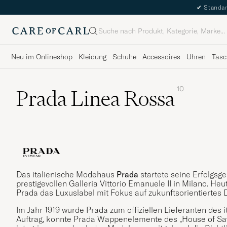
✔
Standar
Suche
Neu im Onlineshop
Kleidung
Schuhe
Accessoires
Uhren
Tasc
10
Prada Linea Rossa
Das italienische Modehaus
Prada
startete seine Erfolgsg
prestigevollen Galleria Vittorio Emanuele II in Milano. He
Prada das Luxuslabel mit Fokus auf zukunftsorientiertes 
Im Jahr 1919 wurde Prada zum offiziellen Lieferanten des 
Auftrag, konnte Prada Wappenelemente des „House of Sav