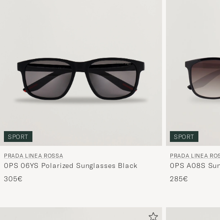
SPORT
SPORT
PRADA LINEA ROSSA
PRADA LINEA RO
0PS 06YS Polarized Sunglasses Black
0PS A08S Sun
305€
285€