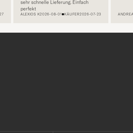
sehr schnelle Lieferung. Einfach
perfekt
ALEXIOS K
2026-08-01
KÄUFER
2026-07-23
ANDREAS 
r