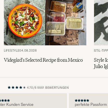
LIFESTYLE
04.08.2026
STIL-TIP
Videgård's Selected Recipe from Mexico
Style I
Julio Ig
4.70/5
5551 BEWERTUNGEN
VORHERIGE
NÄCHST
r Kunden Service
perfekte Passform un