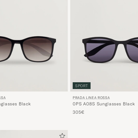
SPORT
SSA
PRADA LINEA ROSSA
glasses Black
0PS A08S Sunglasses Black
305€