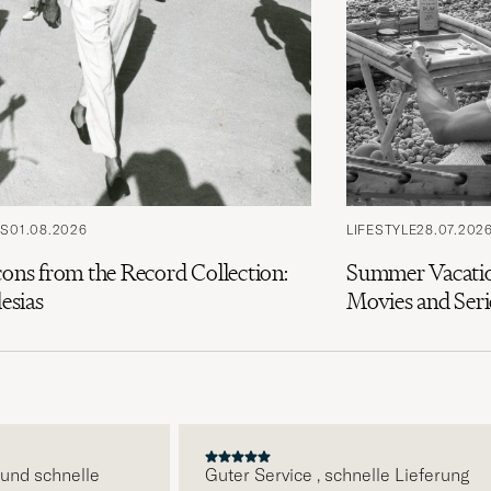
PS
01.08.2026
LIFESTYLE
28.07.202
cons from the Record Collection:
Summer Vacatio
lesias
Movies and Seri
E
d schnelle
Guter Service , schnelle Lieferung