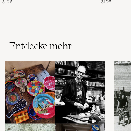
310€
310€
Entdecke mehr