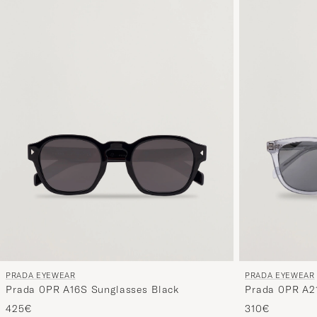
PRADA EYEWEAR
PRADA EYEWEAR
Prada 0PR A16S Sunglasses Black
Prada 0PR A21
425€
310€