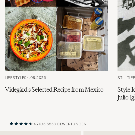
LIFESTYLE
04.08.2026
STIL-TIP
Videgård's Selected Recipe from Mexico
Style I
Julio Ig
4.70/5
5553 BEWERTUNGEN