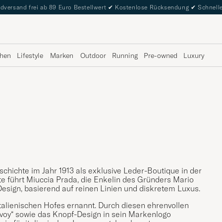
dversand frei ab 89 Euro Bestellwert
✔
Kostenlose Rücksendung
✔
Schnelle
hen
Lifestyle
Marken
Outdoor
Running
Pre-owned
Luxury
eschichte im Jahr 1913 als exklusive Leder-Boutique in der
ute führt Miuccia Prada, die Enkelin des Gründers Mario
Design, basierend auf reinen Linien und diskretem Luxus.
italienischen Hofes ernannt. Durch diesen ehrenvollen
oy“ sowie das Knopf-Design in sein Markenlogo