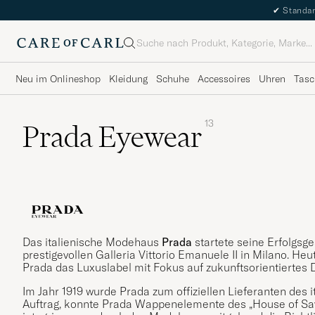
✔
Standar
Suche
Neu im Onlineshop
Kleidung
Schuhe
Accessoires
Uhren
Tasc
13
Prada Eyewear
Das italienische Modehaus
Prada
startete seine Erfolgsg
prestigevollen Galleria Vittorio Emanuele II in Milano. He
Prada das Luxuslabel mit Fokus auf zukunftsorientiertes 
Im Jahr 1919 wurde Prada zum offiziellen Lieferanten des 
Auftrag, konnte Prada Wappenelemente des „House of Sav