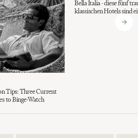
Bella Italia - diese fünf t
klassischen Hotels sind 
6
n Tips: Three Current
es to Binge-Watch