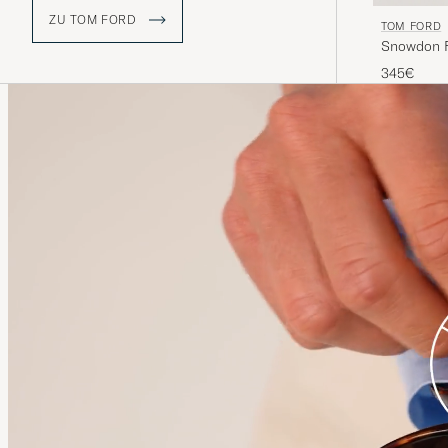
ZU TOM FORD
TOM FORD
Snowdon F
345€