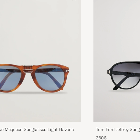
Tom Ford Jeffrey Sung
eve Mcqueen Sunglasses Light Havana
Black/Gradient Smok
360€