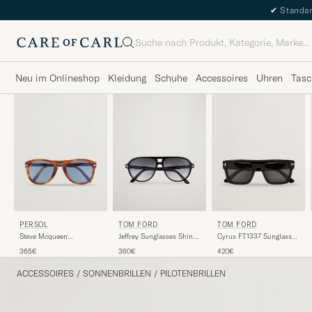
✔
Standar
Suche
Neu im Onlineshop
Kleidung
Schuhe
Accessoires
Uhren
Tasc
TOM FORD
PERSOL
TOM FORD
Jeffrey Sunglasses Shiny
Steve Mcqueen
Cyrus FT1337 Sunglasses
Black/Gradient Smoke
Sunglasses Light Havana
Black
360€
365€
420€
ACCESSOIRES
/
SONNENBRILLEN
/
PILOTENBRILLEN